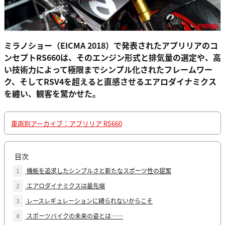
ミラノショー（EICMA 2018）で発表されたアプリリアのコ
ンセプトRS660は、そのエンジン形式と排気量の選定や、高
い技術力によって極限までシンプル化されたフレームワー
ク、そしてRSV4を超えると直感させるエアロダイナミクス
を纏い、観客を驚かせた。
車両別アーカイブ：アプリリア RS660
目次
1
機能を追求したシンプルさと新たなスポーツ性の提案
2
エアロダイナミクスは最先端
3
レースレギュレーションに縛られないからこそ
4
スポーツバイクの未来の姿とは……