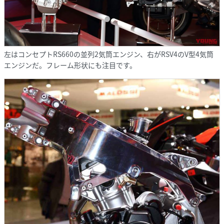
左はコンセプトRS660の並列2気筒エンジン、右がRSV4のV型4気筒
エンジンだ。フレーム形状にも注目です。