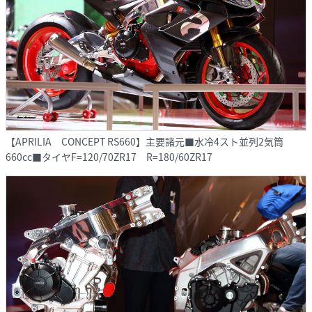
【APRILIA CONCEPT RS660】主要諸元■水冷4スト並列2気筒
660cc■タイヤF=120/70ZR17 R=180/60ZR17