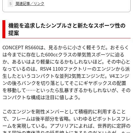
5
関連記事／リンク
機能を追求したシンプルさと新たなスポーツ性の
提案
CONCEPT RS660は、見るからに小さく軽そうだ。おそらく
は今までに存在した600ccクラスの単気筒スポーツに迫る
か、あるいはより軽量になるかもしれないほど。その中心と
なっているのは、RSV4 1100ファクトリーのエンジンから派
生したというコンパクトな並列2気筒エンジンだ。V4エンジ
ンの後ろバンクを切り落としてそこにギヤボックスの配置
を移動して……といったら乱暴すぎるかもしれないが、その
コンパクトな構成は注目に値しよう。
このエンジンを剛性メンバーとして積極的に利用すること
で、フレームは後半部分を省略。いわゆるピボットレスフレ
ームを実現している。アプリリアによれば、世界的に定評の
ある同社の車体造りの延長線上にあるものだというが、ヘッ