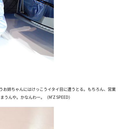
うゆうお姉ちゃんにはけっこうイタイ目に遭うとる。もちろん、営業
んや。かなんわー。（M’Z SPEED）