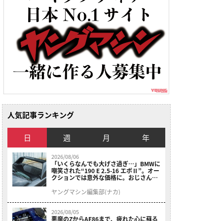
人気記事ランキング
日
週
月
年
2026/08/06
「いくらなんでも大げさ過ぎ…」BMWに
嘲笑された“190 E 2.5-16 エボⅡ”。オー
クションでは意外な価格に。おじさん達
が少年だった頃の憧れのクルマを深堀り
ヤングマシン編集部(ナカ)
2026/08/05
悪魔のZからAE86まで、疲れた心に蘇る