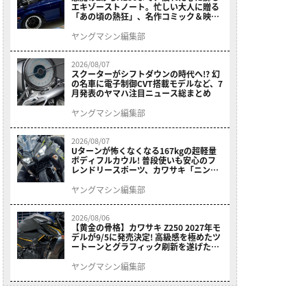
エキゾーストノート。忙しい大人に贈る
「あの頃の熱狂」、名作コミック＆映画
の愛機たちが東京駅地下に期間限定で集
結！
ヤングマシン編集部
2026/08/07
スクーターがシフトダウンの時代へ!? 幻
の名車に電子制御CVT搭載モデルなど、7
月発表のヤマハ注目ニュース総まとめ
ヤングマシン編集部
2026/08/07
Uターンが怖くなくなる167kgの超軽量
ボディフルカウル! 普段使いも安心のフ
レンドリースポーツ、カワサキ「ニンジ
ャ400」2027モデルが価格据え置きで
9/5発売
ヤングマシン編集部
2026/08/06
【黄金の骨格】カワサキ Z250 2027年モ
デルが9/5に発売決定! 高級感を極めたツ
ートーンとグラフィック刷新を遂げた本
格250ccスポーツだ
ヤングマシン編集部