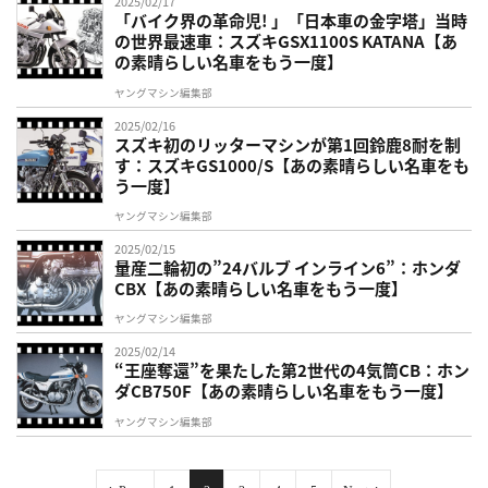
2025/02/17
「バイク界の革命児! 」「日本車の金字塔」当時
の世界最速車：スズキGSX1100S KATANA【あ
の素晴らしい名車をもう一度】
ヤングマシン編集部
2025/02/16
スズキ初のリッターマシンが第1回鈴鹿8耐を制
す：スズキGS1000/S【あの素晴らしい名車をも
う一度】
ヤングマシン編集部
2025/02/15
量産二輪初の”24バルブ インライン6”：ホンダ
CBX【あの素晴らしい名車をもう一度】
ヤングマシン編集部
2025/02/14
“王座奪還”を果たした第2世代の4気筒CB：ホン
ダCB750F【あの素晴らしい名車をもう一度】
ヤングマシン編集部