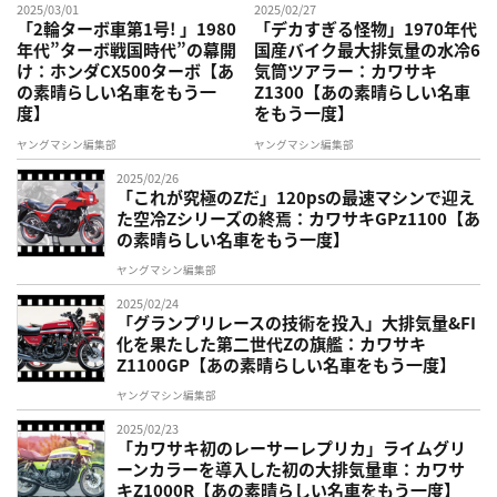
2025/03/01
2025/02/27
「2輪ターボ車第1号! 」1980
「デカすぎる怪物」1970年代
年代”ターボ戦国時代”の幕開
国産バイク最大排気量の水冷6
け：ホンダCX500ターボ【あ
気筒ツアラー：カワサキ
の素晴らしい名車をもう一
Z1300【あの素晴らしい名車
度】
をもう一度】
ヤングマシン編集部
ヤングマシン編集部
2025/02/26
「これが究極のZだ」120psの最速マシンで迎え
た空冷Zシリーズの終焉：カワサキGPz1100【あ
の素晴らしい名車をもう一度】
ヤングマシン編集部
2025/02/24
「グランプリレースの技術を投入」大排気量&FI
化を果たした第二世代Zの旗艦：カワサキ
Z1100GP【あの素晴らしい名車をもう一度】
ヤングマシン編集部
2025/02/23
「カワサキ初のレーサーレプリカ」ライムグリ
ーンカラーを導入した初の大排気量車：カワサ
キZ1000R【あの素晴らしい名車をもう一度】