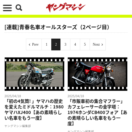
[連載]青春名車オールスターズ（2ページ目）
Prev
1
2
3
4
5
Next
2025/04/18
2025/04/18
「初の4気筒! 」ヤマハの歴史
「市販車初の集合マフラー」
を変えたミドルマルチ：1980
カフェレーサーの金字塔：
ヤマハXJ400【あの素晴らし
1974ホンダCB400フォア【あ
い名車をもう一度】
の素晴らしい名車をもう一
度】
ヤングマシン編集部
ヤングマシン編集部