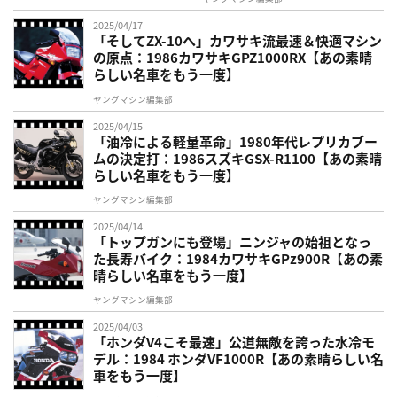
2025/04/17
「そしてZX-10へ」カワサキ流最速＆快適マシン
の原点：1986カワサキGPZ1000RX【あの素晴
らしい名車をもう一度】
ヤングマシン編集部
2025/04/15
「油冷による軽量革命」1980年代レプリカブー
ムの決定打：1986スズキGSX-R1100【あの素晴
らしい名車をもう一度】
ヤングマシン編集部
2025/04/14
「トップガンにも登場」ニンジャの始祖となっ
た長寿バイク：1984カワサキGPz900R【あの素
晴らしい名車をもう一度】
ヤングマシン編集部
2025/04/03
「ホンダV4こそ最速」公道無敵を誇った水冷モ
デル：1984 ホンダVF1000R【あの素晴らしい名
車をもう一度】