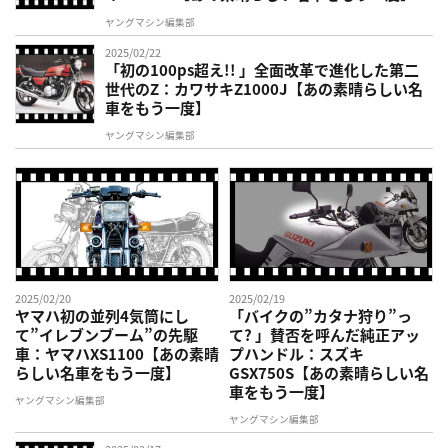
ヤングマシン編集部
2025/02/22
「初の100ps超え!! 」全面改革で進化した第二
世代のZ：カワサキZ1000J【あの素晴らしい名
車をもう一度】
ヤングマシン編集部
2025/02/20
2025/02/19
ヤマハ初の並列4気筒にし
「バイクの”カタナ狩り”っ
て”イレブンブーム”の先駆
て? 」賛否を呼んだ純正アッ
車：ヤマハXS1100【あの素晴
プハンドル：スズキ
らしい名車をもう一度】
GSX750S【あの素晴らしい名
車をもう一度】
ヤングマシン編集部
ヤングマシン編集部