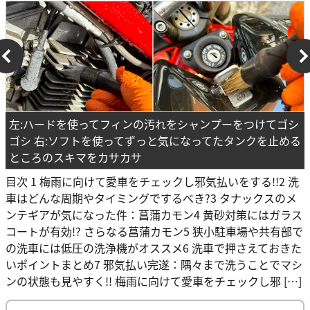
左:ハードを使ってフィンの汚れをシャンプーをつけてゴシ
ゴシ 右:ソフトを使ってずっと気になってたタンクを止める
ところのスキマをカサカサ
目次 1 梅雨に向けて愛車をチェックし邪気払いをする!!2 洗
車はどんな周期やタイミングでするべき?3 タナックスのメ
ンテギアが気になった件：菖蒲カモン4 黄砂対策にはガラス
コートが有効!? さらなる菖蒲カモン5 狭小駐車場や共有部で
の洗車には低圧の洗浄機がオススメ6 洗車で押さえておきた
いポイントまとめ7 邪気払い完遂：隅々まで洗うことでマシ
ンの状態も見やすく!! 梅雨に向けて愛車をチェックし邪 […]