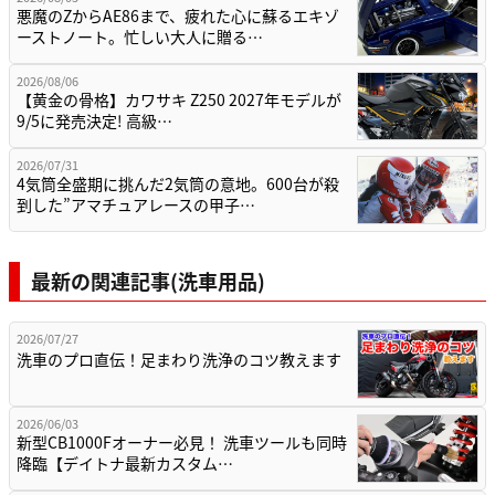
悪魔のZからAE86まで、疲れた心に蘇るエキゾ
ーストノート。忙しい大人に贈る…
2026/08/06
【黄金の骨格】カワサキ Z250 2027年モデルが
9/5に発売決定! 高級…
2026/07/31
4気筒全盛期に挑んだ2気筒の意地。600台が殺
到した”アマチュアレースの甲子…
最新の関連記事(洗車用品)
2026/07/27
洗車のプロ直伝！足まわり洗浄のコツ教えます
2026/06/03
新型CB1000Fオーナー必見！ 洗車ツールも同時
降臨【デイトナ最新カスタム…