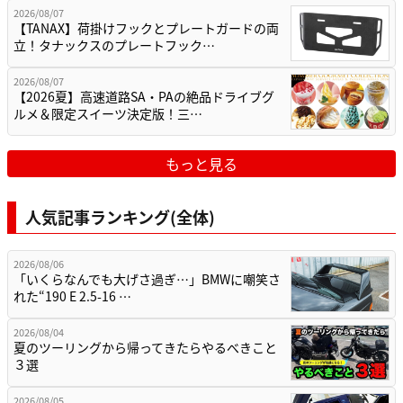
2026/08/07
【TANAX】荷掛けフックとプレートガードの両
立！タナックスのプレートフック…
2026/08/07
【2026夏】高速道路SA・PAの絶品ドライブグ
ルメ＆限定スイーツ決定版！三…
もっと見る
人気記事ランキング(全体)
2026/08/06
「いくらなんでも大げさ過ぎ…」BMWに嘲笑さ
れた“190 E 2.5-16 …
2026/08/04
夏のツーリングから帰ってきたらやるべきこと
３選
2026/08/05