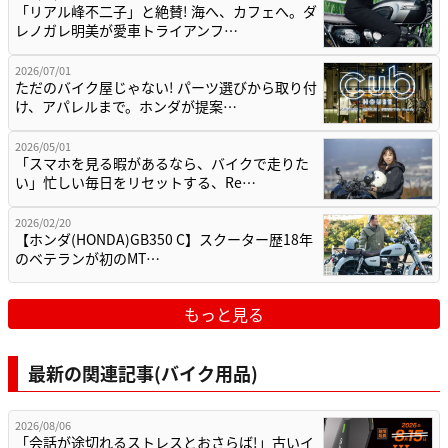
「リアル峰不二子」と絶賛! 海へ、カフェへ。ダ
レノガレ明美が愛車トライアンフ…
2026/07/01
ただのバイク屋じゃない! パーツ選びから取り付
け、アパレルまで。ホンダが提案…
2026/05/01
「スマホを見る暇があるなら、バイクで走りた
い」忙しい毎日をリセットする、Re…
2026/02/20
【ホンダ(HONDA)GB350 C】スクーター歴18年
のベテランが初のMT…
もっと見る
最新の関連記事(バイク用品)
2026/08/06
「会話が途切れるストレスとおさらば!」古いイ