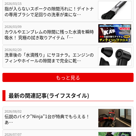
2026/03/15
指が入らないスポークの隙間汚れに！デイトナ
の専用ブラシで足回りの洗車が楽にな…
2026/03/09
カウルやエンブレムの隙間に残った水滴を瞬時
吸水！ 究極の拭き取りアイテム「…
2026/02/20
洗車後の「水滴残り」にサヨナラ。エンジンの
フィンやホイールの隙間まで完全に乾…
もっと見る
最新の関連記事(ライフスタイル)
2026/08/02
伝説のバイク”Ninja”1台が特典でもらえる！
あ…
2026/07/07