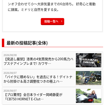
ンオフ合わせて小〜大排気量までの6台持ち。 好奇心と衝動
に隷属。ミドリと自然を愛する女。
投稿一覧へ
最新の投稿記事(全体)
2026/08/08
【見逃し厳禁】漆黒の4気筒発売から200馬力ハ
ブステアインプレまで! カワサ…
2026/08/07
「バイクに積めない」を過去にする！デイトナ
から肘掛け＆高さ調整枕つきの極上ハ…
2026/08/07
【プロ驚愕】全日本ライダー岡崎静夏が
「CB750 HORNET E-Clut…