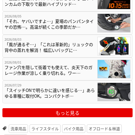
ンカムの下取りで最新ハイブリッド…
2026/08/05
「それ、ヤバいですよ…」夏場のパンパンタイ
ヤの恐怖…。高温が続くこの季節だか…
2026/08/03
「風が通るぞ…」「これは革新的」リュックの
背中の蒸れを解消！ 幅広いバッグに…
2026/08/01
ファン穴を隠して街着でも使えて、炎天下のガ
レージ作業が涼しく乗り切れる。ワー…
2026/07/29
「スイッチONで明らかに違いを感じる…」あら
ゆる車種に取付OK。コンパクトボ…
もっと見る
洗車用品
ライフスタイル
バイク用品
オフロード＆林道