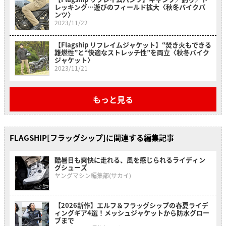
レッキング…遊びのフィールド拡大〈秋冬バイクパ
ンツ〉
2023/11/22
【Flagship リフレイムジャケット】“焚き火もできる
難燃性”と“快適なストレッチ性”を両立〈秋冬バイク
ジャケット〉
2023/11/21
もっと見る
FLAGSHIP[フラッグシップ]に関連する編集記事
酷暑日も爽快に走れる、風を感じられるライディン
グシューズ
ヤングマシン編集部(サカイ)
【2026新作】エルフ＆フラッグシップの春夏ライデ
ィングギア4選！メッシュジャケットから防水グロー
ブまで