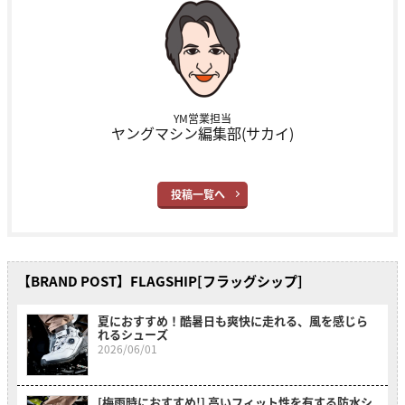
YM営業担当
ヤングマシン編集部(サカイ)
投稿一覧へ
【BRAND POST】FLAGSHIP[フラッグシップ]
夏におすすめ！酷暑日も爽快に走れる、風を感じら
れるシューズ
2026/06/01
[梅雨時におすすめ!] 高いフィット性を有する防水シ