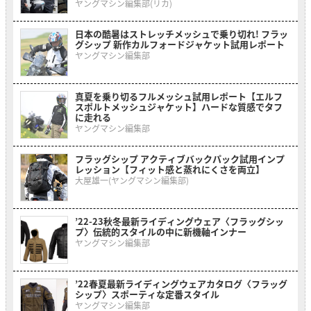
ヤングマシン編集部(リカ)
日本の酷暑はストレッチメッシュで乗り切れ! フラッ
グシップ 新作カルフォードジャケット試用レポート
ヤングマシン編集部
真夏を乗り切るフルメッシュ試用レポート【エルフ
スポルトメッシュジャケット】ハードな質感でタフ
に走れる
ヤングマシン編集部
フラッグシップ アクティブバックパック試用インプ
レッション【フィット感と蒸れにくさを両立】
大屋雄一(ヤングマシン編集部)
’22-23秋冬最新ライディングウェア〈フラッグシッ
プ〉伝統的スタイルの中に新機軸インナー
ヤングマシン編集部
’22春夏最新ライディングウェアカタログ〈フラッグ
シップ〉スポーティな定番スタイル
ヤングマシン編集部