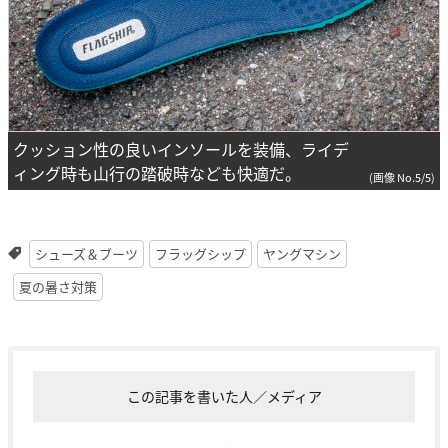
クッション性の良いインソールを装備、ライデ
ィング時も山行の踏破時なども快適だ。
(画像 No.5/5)
シューズ＆ブーツ
フラッグシップ
ヤングマシン
夏の暑さ対策
この記事を書いた人／メディア