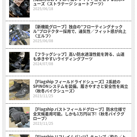
ューズ〈ストラテージ ショートブーツ〉
2025/06/18
【新機能グローブ】独自の”フローティングナック
ル”プロテクター採用で、通気性／フィット感が向上
〈エルフ〉
2025/06/08
【フラッグシップ】高い防水透湿性能を誇る、山道
も歩きやすいライディングブーツ
2024/07/08
【Flagship フィールドライドシューズ】2系統の
SPINONシステムを装備。履きやすさと安全性を両立
〈秋冬バイクシューズ〉
2023/11/25
【Flagship バストフィールドグローブ】防水仕様で
全天候着用可能。しかも1万円以下!〈秋冬バイクグ
ローブ〉
2023/11/25
【Flagship リフレイムパンツ】キャンプ／釣り／ト