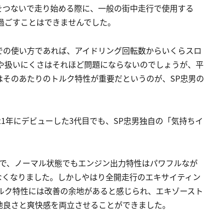
をつないで走り始める際に、一般の街中走行で使用する
見過ごすことはできませんでした。
での使い方であれば、アイドリング回転数からいくらスロ
ク感や扱いにくさはそれほど問題にならないのでしょうが、平
はそのあたりのトルク特性が重要だというのが、SP忠男の
2021年にデビューした3代目でも、SP忠男独自の「気持ちイ
点で、ノーマル状態でもエンジン出力特性はパワフルなが
なくなりました。しかしやはり全開走行のエキサイティン
のトルク特性には改善の余地があると感じられ、エキゾースト
地良さと爽快感を両立させることができました。