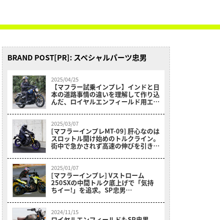
BRAND POST[PR]: スペシャルパーツ忠男
2025/04/25
【マフラー試乗インプレ】インドと日
本の道路事情の違いを理解して作り込
んだ、ロイヤルエンフィールド用エキ
ゾーストパイプ
2025/03/07
[マフラーインプレMT-09] 肝心なのは
スロットル開け始めのトルクライン｡
街中で急かされず高速の伸びを引き出
す! 最新型もPOWERBOX FULL RSで
気持ちイー!
2025/01/07
[マフラーインプレ] Vストローム
250SXの中間トルク底上げで「気持
ちイー!」を追求。SP忠男
POWERBOX FULLで最高のアドベン
チャーマシンに
2024/11/15
ロイヤルエンフィールドもSP忠男