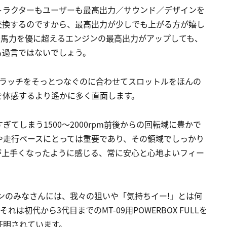
トラクターもユーザーも最高出力／サウンド／デザインを
交換するのですから、最高出力が少しでも上がる方が嬉し
0馬力を優に超えるエンジンの最高出力がアップしても、
も過言ではないでしょう。
クラッチをそっとつなぐのに合わせてスロットルをほんの
を体感するより遙かに多く直面します。
てしまう1500～2000rpm前後からの回転域に豊かで
や走行ペースにとっては重要であり、その領域でしっかり
が上手くなったように感じる、常に安心と心地よいフィー
ンのみなさんには、我々の狙いや「気持ちイー!」とは何
は初代から3代目までのMT-09用POWERBOX FULLを
証明されています。