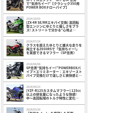
で“気持ちイー!”【クラシック350用
POWER BOXナローパイプ】
2024/10/03
[ZX-4R SE/RRエキパイ交換] 高回転
型エンジンにゆとりと優しさをプラ
ス! ストリートで分かる“心地よ
さ”と“爽快感” POWERBOXパイプで
「気持ちイー!」を実感
2024/07/24
クラスを超えたゆとりと雄大な走りを
両立するZ650RSで「気持ちイー!」
を実感できるマフラー〈SP忠男〉
2024/06/08
SP忠男“気持ちイー!”POWERBOXパ
イプ×エリミネーター：エキゾースト
パイプ交換だけで逞しさと爽快感と心
地良さを実現
2024/04/23
[YZF-R125カスタムマフラー] 125cc
以上の排気量になったような快感!
中〜高回転域のトルク特性に変化
〈SP忠男〉
2024/03/20