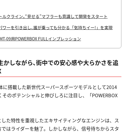
ルクライン｡“見せる”マフラーも意識して開発をスタート
ワーを引き出し､誰が乗っても分かる「気持ちイー!」を実現
09用POWERBOX FULLインプレッション
生かしながら､街中での安心感や大らかさを追
X
車体に搭載した新世代スーパースポーツモデルとして2014
くそのポテンシャルと伸びしろに注目し、「POWERBOX
とした特性を重視したエキサイティングなエンジンは、ス
方ではライダーを魅了。しかしながら、信号待ちからスタ