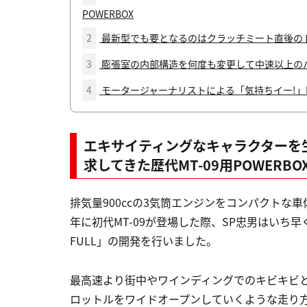
POWERBOX
2
最新型でも要となるのはクラッチミート直後のト
3
膨張室の内部構造を何度も変更して中速以上のパ
4
モータージャーナリストによる「気持ちイー!」MT-
エキサイティングなキャラクターを
求してきた歴代MT-09用POWERBO
排気量900ccの3気筒エンジンをコンパクトな
年に初代MT-09が登場した際、SP忠男はいち早
FULL」の開発を行いました。
最高速より街中やワインディングでのキビキビ
ロットルをワイドオープンしていくような走り