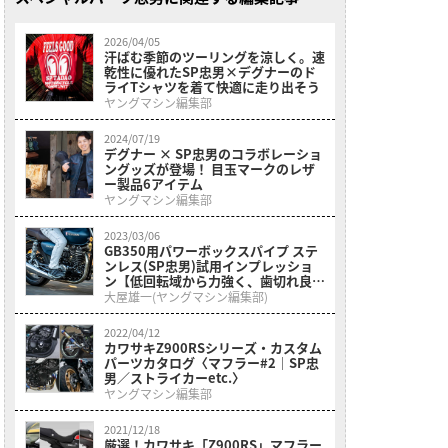
2026/04/05
汗ばむ季節のツーリングを涼しく。速
乾性に優れたSP忠男×デグナーのド
ライTシャツを着て快適に走り出そう
ヤングマシン編集部
2024/07/19
デグナー × SP忠男のコラボレーショ
ングッズが登場！ 目玉マークのレザ
ー製品6アイテム
ヤングマシン編集部
2023/03/06
GB350用パワーボックスパイプ ステ
ンレス(SP忠男)試用インプレッショ
ン【低回転域から力強く、歯切れ良い
排気音に】
大屋雄一(ヤングマシン編集部)
2022/04/12
カワサキZ900RSシリーズ・カスタム
パーツカタログ〈マフラー#2｜SP忠
男／ストライカーetc.〉
ヤングマシン編集部
2021/12/18
厳選！カワサキ「Z900RS」マフラー