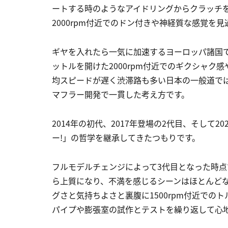
ートする時のようなアイドリングからクラッチ
2000rpm付近でのドン付きや神経質な感覚を
ギヤを入れたら一気に加速するヨーロッパ諸国
ットルを開けた2000rpm付近でのギクシャ
均スピードが遅く渋滞路も多い日本の一般道で
マフラー開発で一貫した考え方です。
2014年の初代、2017年登場の2代目、そして
ー!」の哲学を継承してきたつもりです。
フルモデルチェンジによって3代目となった時
ら上質になり、不満を感じるシーンはほとんど
グさと気持ちよさと裏腹に1500rpm付近で
パイプや膨張室の試作とテストを繰り返して心