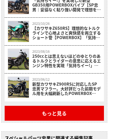
「気持ちイー!」を実現した新型
GB350用POWERBOXパイプ【SP忠
男｜妥協なく粘り強い開発で理想を追
求】
2023/10/26
【カワサキZ650RS】理想的なトルク
ラインで心地よさと爽快感を両立する
ショート管【POWERBOX】「気持ち
イー!」を実感
2023/08/16
250ccとは思えないほどのゆとりのあ
るトルクとライダーの意思に応えるエ
ンジン特性を実現「気持ちイー!」を
実感【レブル250用POWERBOXパイ
プ】
2023/06/12
新型カワサキZ900RSに対応したSP
忠男マフラー。大好評だった前期モデ
ル用を大幅刷新したPOWERBOX
FULL 4in1の「気持ちイー！」を大公
開
もっと見る
スペシャルパーツ忠男に関連する編集記事