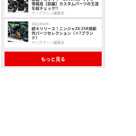
情報局【前編】カスタムパーツの王道
を総チェック!!
ヤングマシン編集部
2021/03/09
続々リリース！ニンジャZX-25R用新
作パーツセレクション〈×7ブラン
ド〉
ヤングマシン編集部
もっと見る