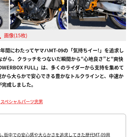
画像(15枚)
0年間にわたってヤマハMT-09の「気持ちイー!」を追求し
しながら、クラッチをつないだ瞬間から“心地良さ”と“爽快
WERBOX FULL」は、多くのライダーから支持を集めて
、低速から大らかで安心できる豊かなトルクラインと、中速か
が完成しました。
:
スペシャルパーツ忠男
､街中での安心感や大らかさを追求してきた歴代MT-09用