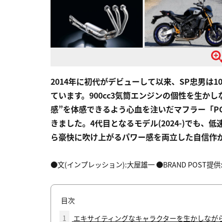
2014年に初代がデビューして以来、SP忠男は1
ています。900cc3気筒エンジンの個性を生か
感”を体感できるよう心血を注いだマフラー「PO
きました。4代目となるモデル(2024-)でも
ら豪快に吹け上がるパワー感を両立した自信作
●文(インプレッション):大屋雄一 ●BRAND POST提供
目次
1
エキサイティングなキャラクターを生かしながら