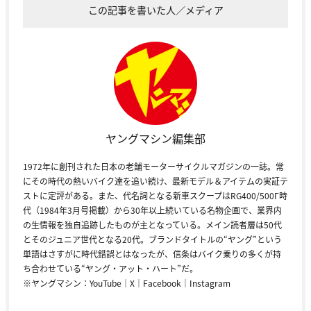
この記事を書いた人／メディア
ヤングマシン編集部
1972年に創刊された日本の老舗モーターサイクルマガジンの一誌。常
にその時代の熱いバイク達を追い続け、最新モデル＆アイテムの実証テ
ストに定評がある。また、代名詞となる新車スクープはRG400/500Γ時
代（1984年3月号掲載）から30年以上続いている名物企画で、業界内
の生情報を独自追跡したものが主となっている。メイン読者層は50代
とそのジュニア世代となる20代。ブランドタイトルの“ヤング”という
単語はさすがに時代錯誤とはなったが、信条はバイク乗りの多くが持
ち合わせている“ヤング・アット・ハート”だ。
※ヤングマシン：
YouTube
｜
X
｜
Facebook
｜
Instagram