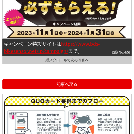
キャンペーン特設サイトは
https://www.bds-
bikesensor.net/lp/campaign/
まで。
(画像 No.4/5)
縦スクロールで次の写真へ
記事へ戻る