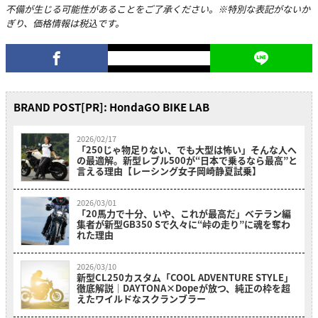
不備が生じる可能性があることをご了承ください。※特別な表記がないか
ぎり、価格情報は税込です。
BRAND POST[PR]: HondaGO BIKE LAB
2026/02/17
「250じゃ物足りない、でも大型は怖い」そんな人へ
の最適解。新型レブル500が“日本で乗るなら最高”と
言える理由【レーシング女子岡崎静夏試乗】
2026/03/01
「20馬力で十分、いや、これが最高だ」ベテラン編
集者が新型GB350 Sで久々に“峠の走り”に魂を奪わ
れた理由
2026/03/10
新型CL250カスタム「COOL ADVENTURE STYLE」
徹底解説｜DAYTONA×Dopeが放つ、純正の枠を超
えたワイルドなスクランブラー