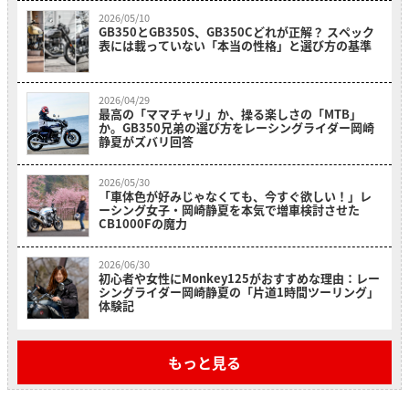
2026/05/10
GB350とGB350S、GB350Cどれが正解？ スペック
表には載っていない「本当の性格」と選び方の基準
2026/04/29
最高の「ママチャリ」か、操る楽しさの「MTB」
か。GB350兄弟の選び方をレーシングライダー岡崎
静夏がズバリ回答
2026/05/30
「車体色が好みじゃなくても、今すぐ欲しい！」レ
ーシング女子・岡崎静夏を本気で増車検討させた
CB1000Fの魔力
2026/06/30
初心者や女性にMonkey125がおすすめな理由：レー
シングライダー岡崎静夏の「片道1時間ツーリング」
体験記
もっと見る