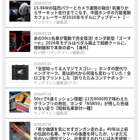
2026/07/29
15.8kWの猛烈パワーとカメラ連携の融合! 街乗りか
らサーキット走行までこなす、中国ホンダの万能電動
カフェレーサーが2026年モデルにアップデート【海
外】
ヤングマシン編集部
2026/07/28
あの50cc名車が電動で完全復活! ホンダ新型「ズーマ
ーe:」2026年モデルはペダル廃止で超絶クールに。
規制緩和で本来の姿へ【海外】
石川順一(ヤングマシン編集部)
2026/07/22
「全部知ってる人マジでスゴい…」ホンダの歴代ウ
イングマーク。実は初代から何度も変わっていた！全
ロゴをプリントした［折りたたみコンテナボックス
ホンダウィングヒストリー］
ヤングマシン編集部(ナカ)
2026/07/18
50ccで6速ミッション搭載! 21万9000円で味わえた
グランプリの熱狂、ホンダ「NSR50」が残した色褪
せない走り【昭和名車原付一種】
ヤングマシン編集部
2026/07/16
「希少価値を気にせずガンガン走れる」40年以上前
の伝説の名車。ヤマハの後塵を拝したが、いまだ元
気のいい現役マシン。出来栄えのわりにはお手頃価格