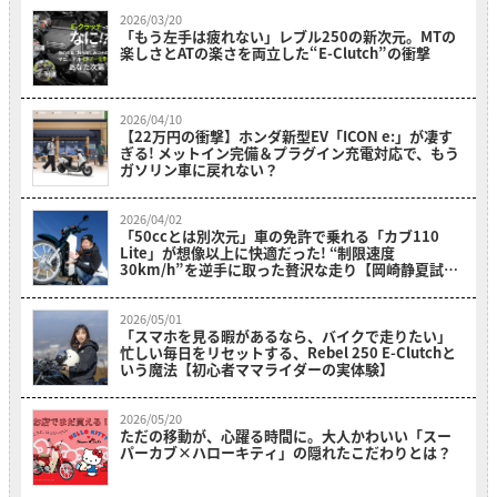
2026/03/20
「もう左手は疲れない」レブル250の新次元。MTの
楽しさとATの楽さを両立した“E-Clutch”の衝撃
2026/04/10
【22万円の衝撃】ホンダ新型EV「ICON e:」が凄す
ぎる! メットイン完備＆プラグイン充電対応で、もう
ガソリン車に戻れない？
2026/04/02
「50ccとは別次元」車の免許で乗れる「カブ110
Lite」が想像以上に快適だった! “制限速度
30km/h”を逆手に取った贅沢な走り【岡崎静夏試乗
レビュー】
2026/05/01
「スマホを見る暇があるなら、バイクで走りたい」
忙しい毎日をリセットする、Rebel 250 E-Clutchと
いう魔法【初心者ママライダーの実体験】
2026/05/20
ただの移動が、心躍る時間に。大人かわいい「スー
パーカブ×ハローキティ」の隠れたこだわりとは？