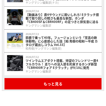
の「ホンダ・RS500R」を紹介
ヤングマシン編集部(ナカ)
2026/07/14
【動画あり】直4サウンドに酔いしれろ! Eクラッチ搭
載で取り回しの軽さも最高な新型。ホンダ
「CB400SF＆CBR400RF」の足つきと排気音に迫る
ヤングマシン編集部
2026/07/13
鈴鹿で乗って40年。フュージョンという「至高の軟
体動物」に心底感心した話【柏 秀樹の昭和〜平成 カ
タログ蔵出しコラム Vol.33】
柏秀樹(ヤングマシン編集部)
2026/07/12
ツインラムエアダクト搭載、待望のフレンドリー直4
フルカウル！ 走りへの没入感を約束するホンダ新型
「CBR400Rフォア Eクラッチ」が9/18に発売
ヤングマシン編集部
もっと見る