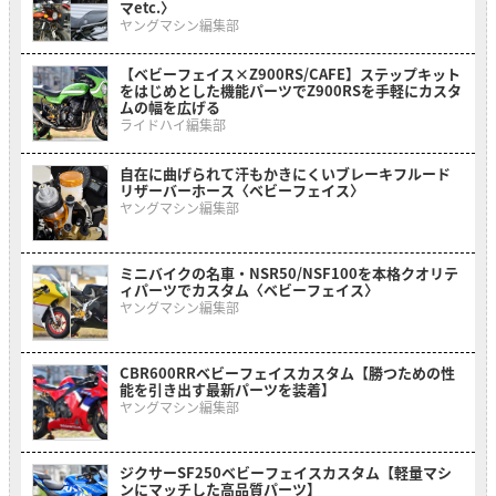
マetc.〉
ヤングマシン編集部
【ベビーフェイス×Z900RS/CAFE】ステップキット
をはじめとした機能パーツでZ900RSを手軽にカスタ
ムの幅を広げる
ライドハイ編集部
自在に曲げられて汗もかきにくいブレーキフルード
リザーバーホース〈ベビーフェイス〉
ヤングマシン編集部
ミニバイクの名車・NSR50/NSF100を本格クオリテ
ィパーツでカスタム〈ベビーフェイス〉
ヤングマシン編集部
CBR600RRベビーフェイスカスタム【勝つための性
能を引き出す最新パーツを装着】
ヤングマシン編集部
ジクサーSF250ベビーフェイスカスタム【軽量マシ
ンにマッチした高品質パーツ】