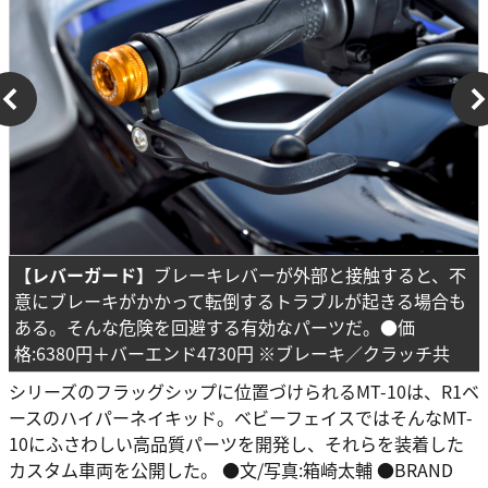
【レバーガード】
ブレーキレバーが外部と接触すると、不
意にブレーキがかかって転倒するトラブルが起きる場合も
ある。そんな危険を回避する有効なパーツだ。●価
格:6380円＋バーエンド4730円 ※ブレーキ／クラッチ共
シリーズのフラッグシップに位置づけられるMT-10は、R1ベ
ースのハイパーネイキッド。ベビーフェイスではそんなMT-
10にふさわしい高品質パーツを開発し、それらを装着した
カスタム車両を公開した。 ●文/写真:箱崎太輔 ●BRAND