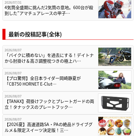
2026/07/31
4気筒全盛期に挑んだ2気筒の意地。600台が殺
到した”アマチュアレースの甲子…
最新の投稿記事(全体)
2026/08/07
「バイクに積めない」を過去にする！デイトナ
から肘掛け＆高さ調整枕つきの極上ハ…
2026/08/07
【プロ驚愕】全日本ライダー岡崎静夏が
「CB750 HORNET E-Clut…
2026/08/07
【TANAX】荷掛けフックとプレートガードの両
立！タナックスのプレートフック…
2026/08/07
【2026夏】高速道路SA・PAの絶品ドライブグ
ルメ＆限定スイーツ決定版！三…