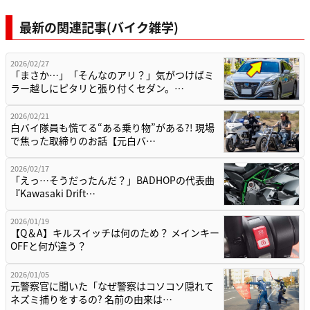
最新の関連記事(バイク雑学)
2026/02/27
「まさか…」「そんなのアリ？」気がつけばミ
ラー越しにピタリと張り付くセダン。…
2026/02/21
白バイ隊員も慌てる“ある乗り物”がある?! 現場
で焦った取締りのお話【元白バ…
2026/02/17
「えっ…そうだったんだ？」BADHOPの代表曲
『Kawasaki Drift…
2026/01/19
【Q＆A】キルスイッチは何のため？ メインキー
OFFと何が違う？
2026/01/05
元警察官に聞いた「なぜ警察はコソコソ隠れて
ネズミ捕りをするの? 名前の由来は…