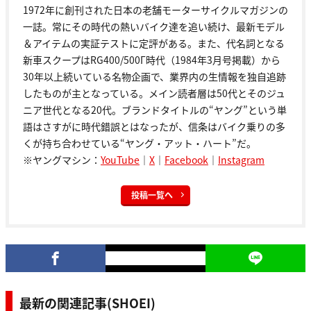
1972年に創刊された日本の老舗モーターサイクルマガジンの
一誌。常にその時代の熱いバイク達を追い続け、最新モデル
＆アイテムの実証テストに定評がある。また、代名詞となる
新車スクープはRG400/500Γ時代（1984年3月号掲載）から
30年以上続いている名物企画で、業界内の生情報を独自追跡
したものが主となっている。メイン読者層は50代とそのジュ
ニア世代となる20代。ブランドタイトルの“ヤング”という単
語はさすがに時代錯誤とはなったが、信条はバイク乗りの多
くが持ち合わせている“ヤング・アット・ハート”だ。
※ヤングマシン：
YouTube
｜
X
｜
Facebook
｜
Instagram
投稿一覧へ
最新の関連記事(SHOEI)