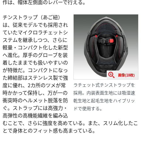
作は、帽体左側面のレバーで行える。
チンストラップ（あご紐）
は、従来モデルでも採用され
ていたマイクロラチェットシ
ステムを継承しつつ、さらに
軽量・コンパクト化した新型
へ進化。厚手のグローブを装
着したままでも扱いやすいの
が特徴だ。コンパクトになっ
画像(18枚)
た締結部はステンレス製で強
度に優れ、2カ所のツメが常
ラチェット式チンストラップを
時かかって保持し、万が一の
採用。内装表面生地には吸湿速
衝突時のヘルメット脱落を防
乾生地と起毛生地をハイブリッ
ぐ。ストラップには高強力・
ドで使用する。
高弾性の高機能繊維を編み込
むことで、さらに強度を高めている。また、スリム化したこ
とで身体とのフィット感も高まっている。