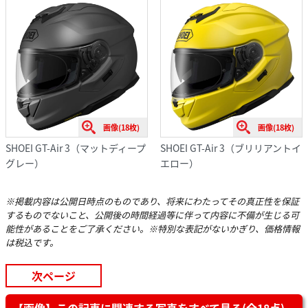
画像(18枚)
画像(18枚)
SHOEI GT-Air 3（マットディープ
SHOEI GT-Air 3（ブリリアントイ
グレー）
エロー）
※掲載内容は公開日時点のものであり、将来にわたってその真正性を保証
するものでないこと、公開後の時間経過等に伴って内容に不備が生じる可
能性があることをご了承ください。※特別な表記がないかぎり、価格情報
は税込です。
次ページ
【画像】この記事に関連する写真をすべて見る(全18点)