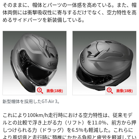
そのままに、帽体とパーツの一体感を高めている。また、帽
体両側には衝撃吸収性に寄与するだけでなく、空力特性を高
めるサイドパーツを新装備している。
画像(18枚)
画像(18枚)
新型帽体を採用したGT-Air 3。
これにより100km/h走行時における空力特性は、従来モデ
ルとの比較で浮き上がる力（リフト）を11.0％、前方から押
しつけられる力（ドラッグ）を6.5％も軽減した。これらに
より風切音と走行時に頚椎にかかる負担と疲労を軽減してい