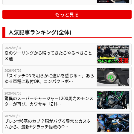
もっと見る
人気記事ランキング(全体)
2026/08/04
夏のツーリングから帰ってきたらやるべきこと
３選
2026/07/29
「スイッチONで明らかに違いを感じる…」あら
ゆる車種に取付OK。コンパクトボ…
2026/08/05
驚異のスーパーチャージャー! 200馬力のモンス
ターが再び。カワサキ「Z H…
2026/08/05
ブレンボ6基のカブ!? 脳がバグる異常なカスタ
ムから、最新Eクラッチ搭載のC…