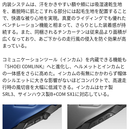
内装システムは、汗をかきやすい額や頬には吸湿速乾生地
を、着脱時に肌とこすれる部分には起毛生地を配置すること
で、快適な被り心地を実現。真夏のライディングでも優れた
ベンチレーション機能と相まって、さらりとした装着感が持
続する。また、同梱されるチンカーテンは従来品より面積が
広くなっており、あご下からの走行風の侵入を防ぐ効果が高
まっている。
コミュニケーションツール（インカム）を内蔵できる機能も
『SHOEI COMLINK』へと進化し、ヘルメットとインカムと
の一体感をさらに高めた。インカムの有無にかかわらず帽体
のシルエットに大きな影響がないほどコンパクトで、高速走
行時の風切音を大幅に低減できる。インカムはセナ製
SRL3、サインハウス製B+COM SX1に対応している。