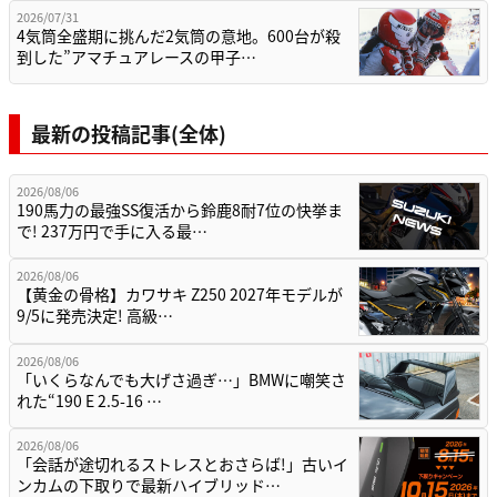
2026/07/31
4気筒全盛期に挑んだ2気筒の意地。600台が殺
到した”アマチュアレースの甲子…
最新の投稿記事(全体)
2026/08/06
190馬力の最強SS復活から鈴鹿8耐7位の快挙ま
で! 237万円で手に入る最…
2026/08/06
【黄金の骨格】カワサキ Z250 2027年モデルが
9/5に発売決定! 高級…
2026/08/06
「いくらなんでも大げさ過ぎ…」BMWに嘲笑さ
れた“190 E 2.5-16 …
2026/08/06
「会話が途切れるストレスとおさらば!」古いイ
ンカムの下取りで最新ハイブリッド…