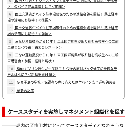
5
政治・行政・ビジネス・サブカルチャーの中心地、東京都「千代田
区」のバイク駐車事情とは？＜前編＞
6
国土交通省がバイク駐車場確保のための連絡会議を開催！ 路上駐車
場の活用にも期待！＜後編＞
7
国土交通省がバイク駐車場確保のための連絡会議を開催！ 路上駐車
場の活用にも期待！＜前編＞
8
三ない運動撤廃から10年！ 車王国群馬県が取り組む高校生への二輪
車講習会＜後編：講習会レポート＞
9
三ない運動撤廃から10年！ 車王国群馬県が取り組む高校生への二輪
車講習会＜前編：経緯と現状＞
10
50ccガソリン原付が生産終了！ 今後の原付バイク通学に最適なモ
デルはなに？＜新基準原付 編＞
11
伊豆半島の学校／保護者の声に応えた原付バイク安全運転講習会
12
最新の記事
ケーススタディを実施しマネジメント組織化を促す
───都内の区市町村にとってケーススタディとなれそうな