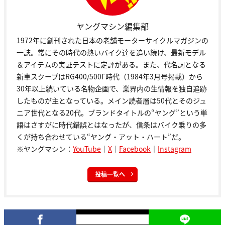
ヤングマシン編集部
1972年に創刊された日本の老舗モーターサイクルマガジンの
一誌。常にその時代の熱いバイク達を追い続け、最新モデル
＆アイテムの実証テストに定評がある。また、代名詞となる
新車スクープはRG400/500Γ時代（1984年3月号掲載）から
30年以上続いている名物企画で、業界内の生情報を独自追跡
したものが主となっている。メイン読者層は50代とそのジュ
ニア世代となる20代。ブランドタイトルの“ヤング”という単
語はさすがに時代錯誤とはなったが、信条はバイク乗りの多
くが持ち合わせている“ヤング・アット・ハート”だ。
※ヤングマシン：
YouTube
｜
X
｜
Facebook
｜
Instagram
投稿一覧へ