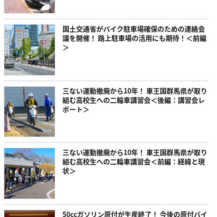
国土交通省がバイク駐車場確保のための連絡会
議を開催！ 路上駐車場の活用にも期待！＜前編
＞
三ない運動撤廃から10年！ 車王国群馬県が取り
組む高校生への二輪車講習会＜後編：講習会レ
ポート＞
三ない運動撤廃から10年！ 車王国群馬県が取り
組む高校生への二輪車講習会＜前編：経緯と現
状＞
50ccガソリン原付が生産終了！ 今後の原付バイ