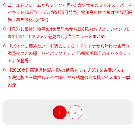
ゴールドフレームからシックな黒へ! カワサキのミドルスーパーネ
イキッド2027年モデルが9月5日発売。物価高を吹き飛ばす77万円
据え置き価格【Z400】
【見逃し厳禁】漆黒の4気筒発売から200馬力ハブステアインプレ
まで! カワサキファン必見の7月注目ニュースまとめ
「バイクに積めない」を過去にする！デイトナから肘掛け＆高さ
調整枕つきの極上ハイバックチェア『WIDE/REST ハイバックチェ
ア』が登場
【2026夏】高速道路SA・PAの絶品ドライブグルメ＆限定スイー
ツ決定版！三重推しテイクNo.1から話題の自販機アイスまで一挙
紹介
1
2