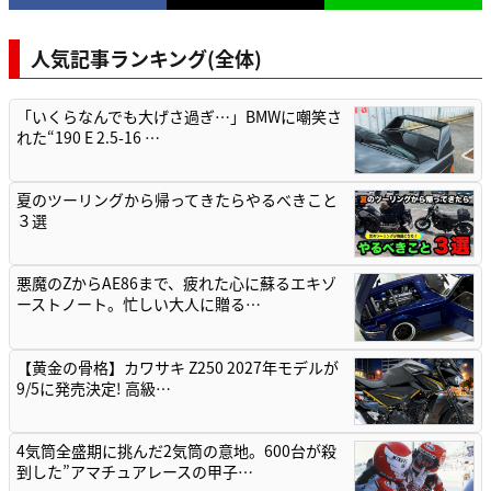
人気記事ランキング(全体)
「いくらなんでも大げさ過ぎ…」BMWに嘲笑さ
れた“190 E 2.5-16 …
夏のツーリングから帰ってきたらやるべきこと
３選
悪魔のZからAE86まで、疲れた心に蘇るエキゾ
ーストノート。忙しい大人に贈る…
【黄金の骨格】カワサキ Z250 2027年モデルが
9/5に発売決定! 高級…
4気筒全盛期に挑んだ2気筒の意地。600台が殺
到した”アマチュアレースの甲子…