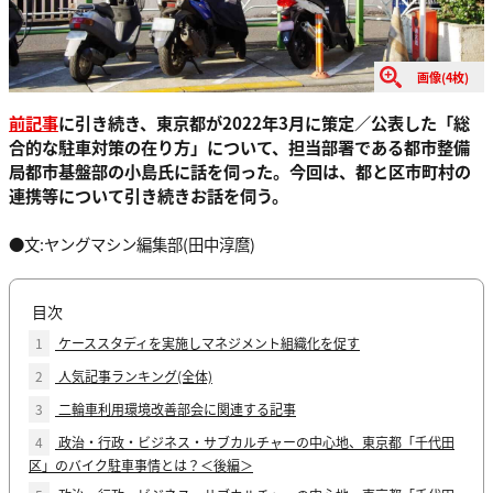
画像(4枚)
前記事
に引き続き、東京都が2022年3月に策定／公表した「総
合的な駐車対策の在り方」について、担当部署である都市整備
局都市基盤部の小島氏に話を伺った。今回は、都と区市町村の
連携等について引き続きお話を伺う。
●文:ヤングマシン編集部(田中淳麿)
目次
1
ケーススタディを実施しマネジメント組織化を促す
2
人気記事ランキング(全体)
3
二輪車利用環境改善部会に関連する記事
4
政治・行政・ビジネス・サブカルチャーの中心地、東京都「千代田
区」のバイク駐車事情とは？＜後編＞