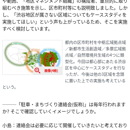
や範囲、「地区マネジメント組織」の構成者、重点的に取り
組むべき施策を示し、区市町村等にも説明致しました。しか
し、「渋谷地区が属さない区域についてもケーススタディを
実施してほしい」という声も上がっているため、そこを実施
すべく検討しています。
都内の区市町村を中枢広域拠点域
／新都市生活創造域／多摩広域拠
点域／自然環境共生域の4つに類
型化。今回は都心部にあたる渋谷
区を中心にケーススタディを行な
画像(4枚)
ったが、今後は他の3区域を念頭
に置いた上での実施も考えている
という。
───「駐車・まちづくり連絡会(仮称)」は毎年行われます
か? そこで確認していくイメージでしょうか。
小島：連絡会は必要に応じて開催していきたいと考えており