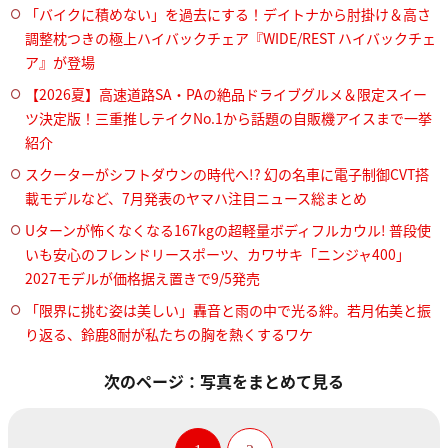
「バイクに積めない」を過去にする！デイトナから肘掛け＆高さ
調整枕つきの極上ハイバックチェア『WIDE/REST ハイバックチェ
ア』が登場
【2026夏】高速道路SA・PAの絶品ドライブグルメ＆限定スイー
ツ決定版！三重推しテイクNo.1から話題の自販機アイスまで一挙
紹介
スクーターがシフトダウンの時代へ!? 幻の名車に電子制御CVT搭
載モデルなど、7月発表のヤマハ注目ニュース総まとめ
Uターンが怖くなくなる167kgの超軽量ボディフルカウル! 普段使
いも安心のフレンドリースポーツ、カワサキ「ニンジャ400」
2027モデルが価格据え置きで9/5発売
「限界に挑む姿は美しい」轟音と雨の中で光る絆。若月佑美と振
り返る、鈴鹿8耐が私たちの胸を熱くするワケ
次のページ：写真をまとめて見る