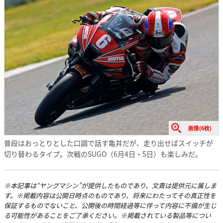
画像(6枚)
普段はおっとりとした口調で話す亀井だが、走り出せばスイッチが
切り替わるタイプ。次戦のSUGO（6月4日・5日）も楽しみだ。
※本記事は“ヤングマシン”が提供したものであり、文責は提供元に属しま
す。※掲載内容は公開日時点のものであり、将来にわたってその真正性を
保証するものでないこと、公開後の時間経過等に伴って内容に不備が生じ
る可能性があることをご了承ください。※掲載されている製品等につい