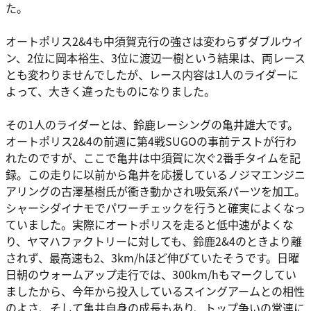
た。
オートポリス2&4も中須賀克行の強さは変わらずダブルウイ
ン、2位に岡本裕生、3位に渡辺一樹という結果は、両レース
とも変わりませんでしたが、レース内容は1人のライダーに
よって、大きく違ったものになりました。
その1人のライダーとは、鈴鹿レーシングの亀井雄大です。
オートポリス2&4の前週に第4戦SUGOの事前テストが行わ
れたのですが、ここで亀井は中須賀に次ぐ2番手タイムを記
録。この走りに以前から亀井を応援しているノジマエンジニ
アリングの古澤基樹氏が衝き動かされ吸気系パーツを加工。
シャーシダイナモでパワーチェックを行うと確実によくなっ
ていました。実際にオートポリスを走ると低中速がよくな
り、ヤマハファクトリーに対しても、鈴鹿2&4のときより離
されず、最高速も2、3km/hほど伸びていたそうです。日曜
日朝のウォームアップ走行では、300km/hもマークしてい
ましたから、今年から投入しているスイングアームとの相性
のよさ、そして亀井自身の成長もあり、トップ争いの常連に