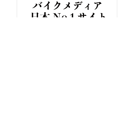
HOME
バイクレース
鈴鹿レーシングの亀井雄大の速さに注目！【
ヤングマシンとは？
ご利用案内
執筆／編集メンバー
プライバシーポリシー
運営会社
お問い合せ
Copyright ©
NAIGAI PUBLISHING CO.,LTD.
All rights reserved.