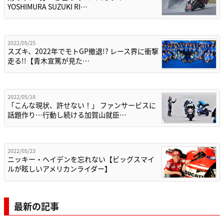
YOSHIMURA SUZUKI RI…
2022/05/25
スズキ、2022年でモトGP撤退!? レース界に衝撃
走る!!【青木宣篤が見た…
2022/05/18
「こんな現状、許せない！」 ファンサービスに
話題作り…行動し続ける加賀山就臣…
2022/05/23
ニッキー・ヘイデンを忘れない【ビッグスマイ
ルが眩しいアメリカンライダー】
最新の記事