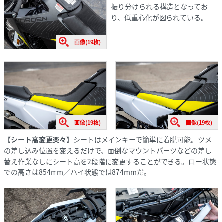
振り分けられる構造となってお
り、低重心化が図られている。
画像(19枚)
画像(19枚)
画像(19枚)
【シート高変更楽々】
シートはメインキーで簡単に着脱可能。ツメ
の差し込み位置を変えるだけで、面倒なマウントパーツなどの差し
替え作業なしにシート高を2段階に変更することができる。ロー状態
での高さは854mm／ハイ状態では874mmだ。