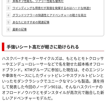
2
本格オフ性能も、ツアラー性能も優秀だ
3
ワインディングも得意だが真価を発揮するのはハードな林道!!
4
グランドツアラーの快適性とアドベンチャーの軽さを両立
5
あなたにおすすめの関連記事
6
最新の記事
手強いシート高だが軽さに助けられる
ハスクバーナモーターサイクルズは、もともとモトクロッサ
ーやエンデューロレーサーなどで名を馳せた超本格オフロー
ドブランド。KTMグループに参加した現在は、そのエンジン
や車体をベースにしたヴィットピレンやスヴァルトピレンと
いったモダンクラシックでユニークなマシンも製造。満を持
して発表した今回のノーデン901は、そんなハスクバーナの
オフロードノウハウとモダンスタイルが高次元で融合した新
しいアドベンチャーモデルだ。