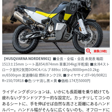
画像(19枚)
【HUSQVARNA NORDEN901】
■全長・全幅・全高 未発表 軸距
1513±15mm シート高854/874mm 車重204kg(半乾燥) ■水冷4スト
ローク並列2気筒DOHC4バルブ 889cc 105ps/8000rpm10.2kg-
m/6500rpm 変速機6段 燃料タンク19L ■タイヤサイズF=90/90R21
R=150/70R18 ●色:ツヤ消し黒×黄 ●価格:174万5000円
ライディングポジションは、いかにも長距離を乗り続けても
疲れないグランドツアラー的な設定だ。カッチリしてコシの
あるシートに、手を伸ばせば自然な高さと距離にあるハンド
ルバー。ハンドル幅がそんなに広くないのも、オフロードに