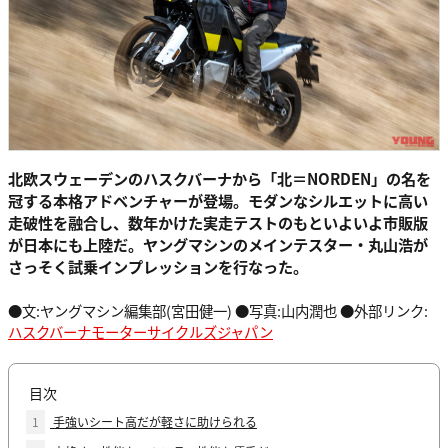
北欧スウェーデンのハスクバーナから「北＝NORDEN」の名を
冠する本格アドベンチャーが登場。モダンなシルエットに高い
走破性を融合し、数年かけた実走テストのもといよいよ市販版
が日本にも上陸だ。ヤングマシンのメインテスター・丸山浩が
さっそく試乗インプレッションを行なった。
●文:ヤングマシン編集部(宮田健一) ●写真:山内潤也 ●外部リンク:
ハスクバーナモーターサイクルズジャパン
目次
1
手強いシート高だが軽さに助けられる