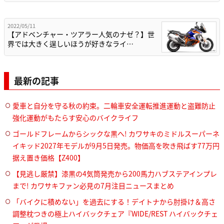
2022/05/11
【アドベンチャー・ツアラー人気のナゼ？】世
界では大きく逞しいほうが好きなライ…
最新の記事
愛車と自分を守る秋の約束。二輪車安全運転推進運動と盗難防止
強化運動がもたらす安心のバイクライフ
ゴールドフレームからシックな黒へ! カワサキのミドルスーパーネ
イキッド2027年モデルが9月5日発売。物価高を吹き飛ばす77万円
据え置き価格【Z400】
【見逃し厳禁】漆黒の4気筒発売から200馬力ハブステアインプレ
まで! カワサキファン必見の7月注目ニュースまとめ
「バイクに積めない」を過去にする！デイトナから肘掛け＆高さ
調整枕つきの極上ハイバックチェア『WIDE/REST ハイバックチェ