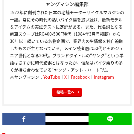
ヤングマシン編集部
1972年に創刊された日本の老舗モーターサイクルマガジンの
一誌。常にその時代の熱いバイク達を追い続け、最新モデル
＆アイテムの実証テストに定評がある。また、代名詞となる
新車スクープはRG400/500Γ時代（1984年3月号掲載）から
30年以上続いている名物企画で、業界内の生情報を独自追跡
したものが主となっている。メイン読者層は50代とそのジュ
ニア世代となる20代。ブランドタイトルの“ヤング”という単
語はさすがに時代錯誤とはなったが、信条はバイク乗りの多
くが持ち合わせている“ヤング・アット・ハート”だ。
※ヤングマシン：
YouTube
｜
X
｜
Facebook
｜
Instagram
投稿一覧へ