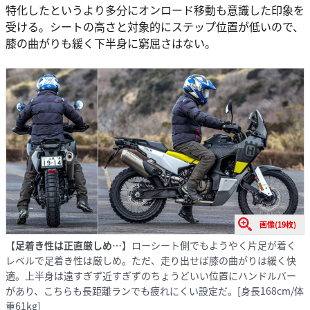
特化したというより多分にオンロード移動も意識した印象を
受ける。シートの高さと対象的にステップ位置が低いので、
膝の曲がりも緩く下半身に窮屈さはない。
画像(19枚)
【足着き性は正直厳しめ…】
ローシート側でもようやく片足が着く
レベルで足着き性は厳しめ。ただ、走り出せば膝の曲がりは緩く快
適。上半身は遠すぎず近すぎずのちょうどいい位置にハンドルバー
があり、こちらも長距離ランでも疲れにくい設定だ。[身長168cm/体
重61kg]