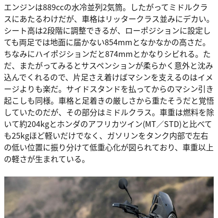
エンジンは889ccの水冷並列2気筒。したがってミドルクラ
スにあたるわけだが、車格はリッタークラス並みにデカい。
シート高は2段階に調整できるが、ローポジションに設定し
ても両足では地面に届かない854mmとなかなかの高さだ。
ちなみにハイポジションだと874mmとかなりシビれる。た
だ、またがってみるとサスペンションが柔らかく意外と沈み
込んでくれるので、片足さえ着けばマシンを支えるのはイメ
ージよりも楽だ。サイドスタンドを払ってからのマシン引き
起こしも同様。車格と足着きの厳しさから重たそうだと覚悟
していたのだが、その部分はミドルクラス。車重は燃料を除
いて約204kgとホンダのアフリカツイン(MT／STD)と比べて
も25kgほど軽いだけでなく、ガソリンをタンク内部で左右
の低い位置に振り分けて低重心化が図られており、車重以上
の軽さが生まれている。