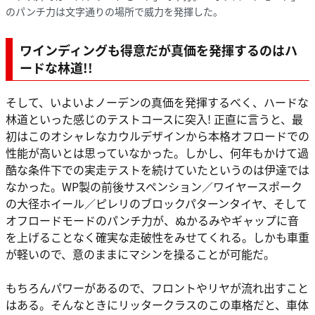
のパンチ力は文字通りの場所で威力を発揮した。
ワインディングも得意だが真価を発揮するのはハ
ードな林道!!
そして、いよいよノーデンの真価を発揮するべく、ハードな
林道といった感じのテストコースに突入! 正直に言うと、最
初はこのオシャレなカウルデザインから本格オフロードでの
性能が高いとは思っていなかった。しかし、何年もかけて過
酷な条件下での実走テストを続けていたというのは伊達では
なかった。WP製の前後サスペンション／ワイヤースポーク
の大径ホイール／ピレリのブロックパターンタイヤ、そして
オフロードモードのパンチ力が、ぬかるみやギャップに音
を上げることなく確実な走破性をみせてくれる。しかも車重
が軽いので、意のままにマシンを操ることが可能だ。
もちろんパワーがあるので、フロントやリヤが流れ出すこと
はある。そんなときにリッタークラスのこの車格だと、車体