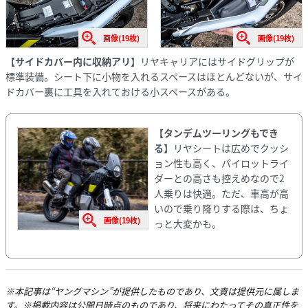
画像(19枚)
画像(19枚)
【サイドカバー内に収納アリ】
リヤキャリアにはサイドグリップが
標準装備。シート下に小物を入れるスペースはほとんどないが、サイ
ドカバー裏に工具を入れておける小スペースがある。
【タンデムツーリングもでき
る】
リヤシートは広めでクッシ
ョン性も高く、パイロットライ
ダーとの高さも控えめなので2
人乗りは快適。ただ、車高が高
いので乗り降りする際は、ちょ
画像(19枚)
っと大変かも。
※本記事は“ヤングマシン”が提供したものであり、文責は提供元に属しま
す。※掲載内容は公開日時点のものであり、将来にわたってその真正性を