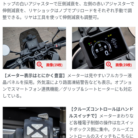
トップの白いアジャスターで圧側減衰を、左側の赤いアジャスターで
伸側減衰を、リヤショックはノブでプリロードをそれぞれ手動で調
整できる。リヤは工具を使って伸側減衰も調整可。
画像(19枚)
画像(19枚)
【メーター表示はとにかく豊富】
メーターは見やすいフルカラー液
晶パネルを採用。外気温により路面凍結警告なども表示。オプショ
ンでスマートフォン連携機能／グリップ＆シートヒーターにも対応
している。
【クルーズコントロールはハンド
ルスイッチで】
メーターまわりな
ど各種電子制御の操作は左スイッ
チボックス側に集中。クルーズコ
ントロールのスイッチもこちらに