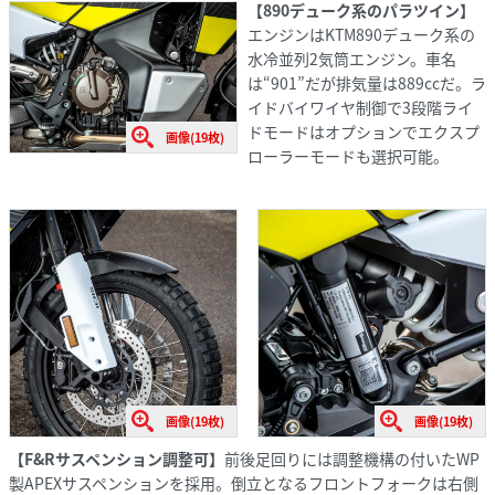
【890デューク系のパラツイン】
エンジンはKTM890デューク系の
水冷並列2気筒エンジン。車名
は“901”だが排気量は889ccだ。ラ
イドバイワイヤ制御で3段階ライ
ドモードはオプションでエクスプ
画像(19枚)
ローラーモードも選択可能。
画像(19枚)
画像(19枚)
【F&Rサスペンション調整可】
前後足回りには調整機構の付いたWP
製APEXサスペンションを採用。倒立となるフロントフォークは右側