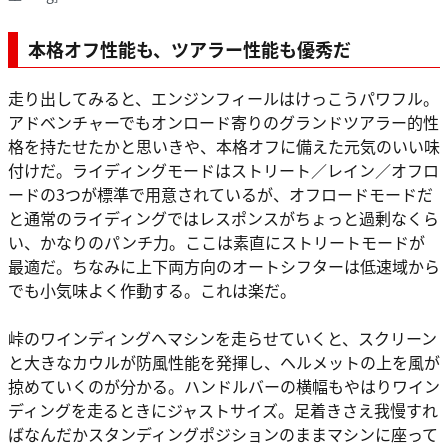
本格オフ性能も、ツアラー性能も優秀だ
走り出してみると、エンジンフィールはけっこうパワフル。
アドベンチャーでもオンロード寄りのグランドツアラー的性
格を持たせたかと思いきや、本格オフに備えた元気のいい味
付けだ。ライディングモードはストリート／レイン／オフロ
ードの3つが標準で用意されているが、オフロードモードだ
と通常のライディングではレスポンスがちょっと過剰なくら
い、かなりのパンチ力。ここは素直にストリートモードが
最適だ。ちなみに上下両方向のオートシフターは低速域から
でも小気味よく作動する。これは楽だ。
峠のワインディングへマシンを走らせていくと、スクリーン
と大きなカウルが防風性能を発揮し、ヘルメットの上を風が
掠めていくのが分かる。ハンドルバーの横幅もやはりワイン
ディングを走るときにジャストサイズ。足着きさえ我慢すれ
ばなんだかスタンディングポジションのままマシンに座って