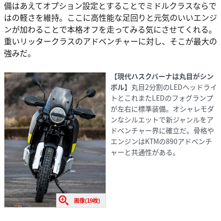
備はあえてオプション設定とすることでミドルクラスならで
はの軽さを維持。ここに高性能な足回りと元気のいいエンジ
ンが加わることで本格オフを走ってみる気にさせてくれる。
重いリッタークラスのアドベンチャーに対し、そこが最大の
強みだ。
【現代ハスクバーナは丸目がシン
ボル】
丸目2分割のLEDヘッドライ
トとこれまたLEDのフォグランプ
が左右に標準装備。オシャレモダ
ンなシルエットで新ジャンルをア
ドベンチャー界に確立だ。骨格や
エンジンはKTMの890アドベンチ
ャーと共通性がある。
画像(19枚)