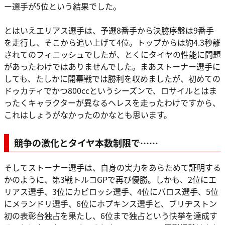
ー選手が5位という結果でした。
とはいえエリアス選手は、予選8番手から決勝序盤は9番手
を走行し、そこから追い上げて4位。トップからは約4.3秒離
されてのフィニッシュでしたが、とくにタイヤの性能に問題
があったわけではありませんでした。まあストーナー選手に
しても、たしかに開幕戦では勝利を収めましたが、初めての
ドゥカティでかつ800ccというシーズンで、ロサイルとはま
ったくキャラクターが異なるヘレスを走ったわけですから、
これはしょうがなかったのかなとも思います。
競争の激化とタイヤ本数制限で……
そしてストーナー選手は、自身の実力をあらためて証明する
かのように、第3戦トルコGPで再び優勝。しかも、2位にエ
リアス選手、3位にカピロッシ選手、4位にバロス選手、5位
にメランドリ選手、6位にホプキンス選手と、ブリヂストン
初の表彰台独占を果たし、6位まで独占という快挙を達成す