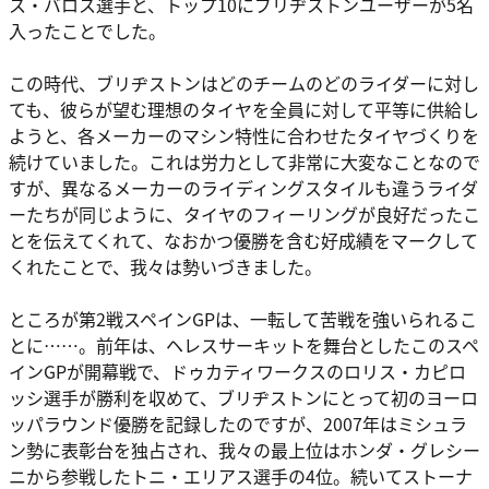
ス・バロス選手と、トップ10にブリヂストンユーザーが5名
入ったことでした。
この時代、ブリヂストンはどのチームのどのライダーに対し
ても、彼らが望む理想のタイヤを全員に対して平等に供給し
ようと、各メーカーのマシン特性に合わせたタイヤづくりを
続けていました。これは労力として非常に大変なことなので
すが、異なるメーカーのライディングスタイルも違うライダ
ーたちが同じように、タイヤのフィーリングが良好だったこ
とを伝えてくれて、なおかつ優勝を含む好成績をマークして
くれたことで、我々は勢いづきました。
ところが第2戦スペインGPは、一転して苦戦を強いられるこ
とに……。前年は、ヘレスサーキットを舞台としたこのスペ
インGPが開幕戦で、ドゥカティワークスのロリス・カピロ
ッシ選手が勝利を収めて、ブリヂストンにとって初のヨーロ
ッパラウンド優勝を記録したのですが、2007年はミシュラ
ン勢に表彰台を独占され、我々の最上位はホンダ・グレシー
ニから参戦したトニ・エリアス選手の4位。続いてストーナ