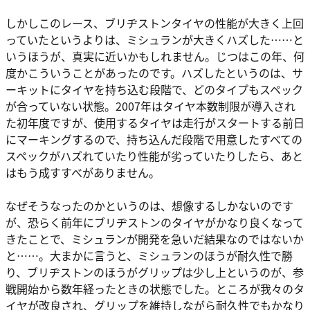
しかしこのレース、ブリヂストンタイヤの性能が大きく上回
っていたというよりは、ミシュランが大きくハズした……と
いうほうが、真実に近いかもしれません。じつはこの年、何
度かこういうことがあったのです。ハズしたというのは、サ
ーキットにタイヤを持ち込む段階で、どのタイプもスペック
が合っていない状態。2007年はタイヤ本数制限が導入され
た初年度ですが、使用するタイヤは走行がスタートする前日
にマーキングするので、持ち込んだ段階で用意したすべての
スペックがハズれていたり性能が劣っていたりしたら、あと
はもう成すすべがありません。
なぜそうなったのかというのは、想像するしかないのです
が、恐らく前年にブリヂストンのタイヤがかなり良くなって
きたことで、ミシュランが開発を急いだ結果なのではないか
と……。大まかに言うと、ミシュランのほうが耐久性で勝
り、ブリヂストンのほうがグリップは少し上というのが、参
戦開始から数年経ったときの状態でした。ところが我々のタ
イヤが改良され、グリップを維持しながら耐久性でもかなり