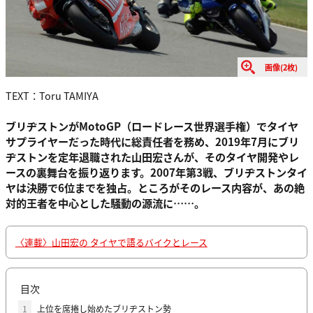
画像(2枚)
TEXT：Toru TAMIYA
ブリヂストンがMotoGP（ロードレース世界選手権）でタイヤ
サプライヤーだった時代に総責任者を務め、2019年7月にブリ
ヂストンを定年退職された山田宏さんが、そのタイヤ開発やレ
ースの裏舞台を振り返ります。2007年第3戦、ブリヂストンタイ
ヤは決勝で6位までを独占。ところがそのレース内容が、あの絶
対的王者を中心とした騒動の源流に……。
〈連載〉山田宏の タイヤで語るバイクとレース
目次
1
上位を席捲し始めたブリヂストン勢