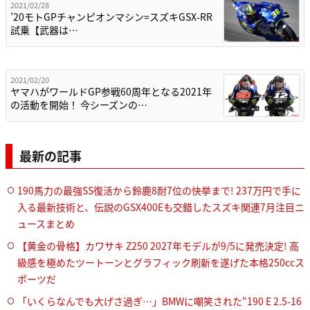
2021/02/28
’20モトGPチャンピオンマシン=スズキGSX-RR
試乗【武器は…
2021/02/20
ヤマハがワールドGP参戦60周年となる2021年
の活動を開始！ 今シーズンの…
最新の記事
190馬力の最強SS復活から鈴鹿8耐7位の快挙まで! 237万円で手に
入る最新技術と、伝説のGSX400Eも交錯したスズキ関連7月注目ニ
ュースまとめ
【黄金の骨格】カワサキ Z250 2027年モデルが9/5に発売決定! 高
級感を極めたツートーンとグラフィック刷新を遂げた本格250ccス
ポーツだ
「いくらなんでも大げさ過ぎ…」BMWに嘲笑された“190 E 2.5-16