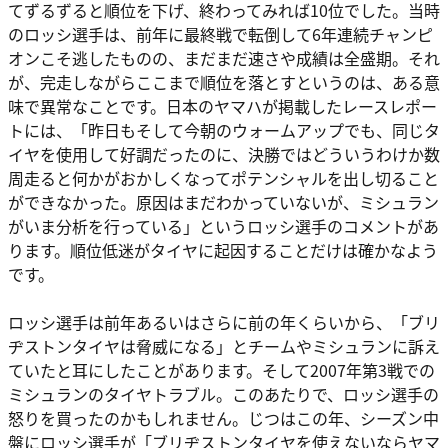
てずるずると順位を下げ、終わってみれば10位でした。当時
のロッシ選手は、前年に最終戦で転倒して6年連続チャンピ
オンこそ逃したものの、まだまだ速さや成績は全盛期。それ
が、完走しながらここまで順位を落とすというのは、ある意
味で異常なことです。日本のヤマハが掲載したレースレポー
トには、「昨日もそして今朝のウォームアップでも、同じタ
イヤを使用して好調だったのに、決勝ではどういうわけか数
周走ると何かがおかしくなってポテンシャルを出し切ること
ができなかった。原因はまだわかっていないが、ミシュラン
がいま分析を行っている」というロッシ選手のコメントがあ
ります。順位低迷がタイヤに起因することだけは確かなよう
です。
ロッシ選手は前年あるいはさらに前の年くらいから、「ブリ
ヂストンタイヤは脅威になる」とチームやミシュランに訴え
ていたと耳にしたことがあります。そして2007年第3戦での
ミシュランのタイヤトラブル。このあたりで、ロッシ選手の
怒りを買ったのかもしれません。じつはこの年、シーズン中
盤にロッシ選手が「ブリヂストンタイヤを使えないならヤマ