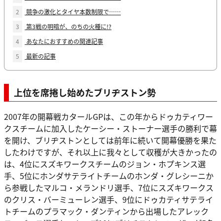
2
競争の激化とタイヤ本数制限で……
3
第3戦の明暗が、のちの火種に!?
4
あなたにおすすめの関連記事
5
最新の記事
上位を席捲し始めたブリヂストン勢
2007年の開幕戦カタールGPは、この年からドゥカティワー
クスチームに加入したケーシー・ストーナー選手の勝利で幕
を開け、ブリヂストンとしては前年に続いて開幕優勝を果た
したわけですが、それ以上に我々として収穫が大きかったの
は、4位にスズキワークスチームのジョン・ホプキンス選
手、5位にホンダサテライトチームのホンダ・グレシーニか
ら参戦したマルコ・メランドリ選手、7位にスズキワークス
のクリス・バーミューレン選手、9位にドゥカティサテライ
トチームのプラマック・ダンティンから出場したアレック