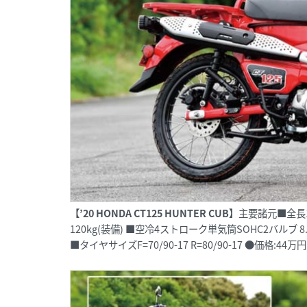
【’20 HONDA CT125 HUNTER CUB】
主要諸元■全長19
120kg(装備) ■空冷4ストローク単気筒SOHC2バルブ 8.8p
■タイヤサイズF=70/90-17 R=80/90-17 ●価格:44万円