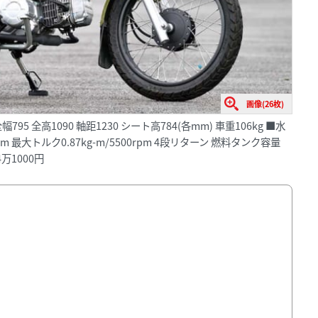
画像(26枚)
795 全高1090 軸距1230 シート高784(各mm) 車重106kg ■水
pm 最大トルク0.87kg-m/5500rpm 4段リターン 燃料タンク容量
4万1000円