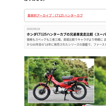
車両別アーカイブ：CT125 ハンターカブ
2020/09/16
ホンダCT125ハンターカブの兄弟車実走比較〈スーパー
価格もスペックも三者三様。直接比較でキャラがより明確に まず
から60年目の'18年に発売されたシリーズの旗艦で、ファース