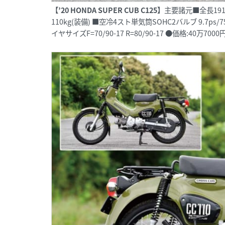
【’20 HONDA SUPER CUB C125】
主要諸元■全長1915
110kg(装備) ■空冷4スト単気筒SOHC2バルブ 9.7ps/75
イヤサイズF=70/90-17 R=80/90-17 ●価格:40万7000