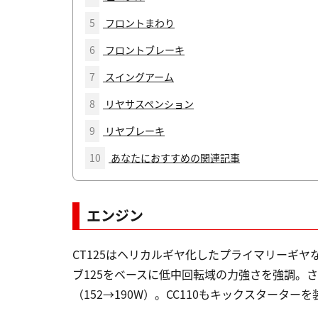
5
フロントまわり
6
フロントブレーキ
7
スイングアーム
8
リヤサスペンション
9
リヤブレーキ
10
あなたにおすすめの関連記事
エンジン
CT125はヘリカルギヤ化したプライマリーギヤ
ブ125をベースに低中回転域の力強さを強調。さ
（152→190W）。CC110もキックスターター