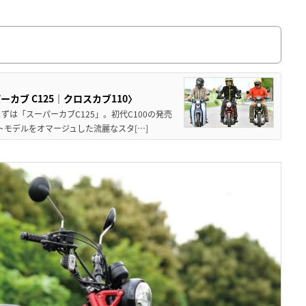
カブ C125｜クロスカブ110〉
は「スーパーカブC125」。初代C100の発売
トモデルをオマージュした流麗なスタ[…]