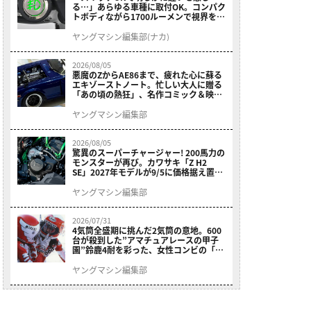
る…」あらゆる車種に取付OK。コンパク
トボディながら1700ルーメンで視界を確
保する［デイトナ・LEDフォグランプユ
ニット プレシャスレイ スモール］
ヤングマシン編集部(ナカ)
2026/08/05
悪魔のZからAE86まで、疲れた心に蘇る
エキゾーストノート。忙しい大人に贈る
「あの頃の熱狂」、名作コミック＆映画
の愛機たちが東京駅地下に期間限定で集
結！
ヤングマシン編集部
2026/08/05
驚異のスーパーチャージャー! 200馬力の
モンスターが再び。カワサキ「Z H2
SE」2027年モデルが9/5に価格据え置き
で発売
ヤングマシン編集部
2026/07/31
4気筒全盛期に挑んだ2気筒の意地。600
台が殺到した”アマチュアレースの甲子
園”鈴鹿4耐を彩った、女性コンビの「ス
ズキGSX400E」が特別展示開始
ヤングマシン編集部