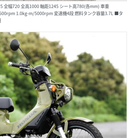
 全幅720 全高1000 軸距1245 シート高780(各mm) 車重
00rpm 1.0kg-m/5000rpm 変速機4段 燃料タンク容量3.7L ■タ
円