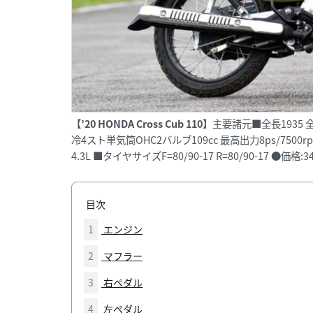
【’20 HONDA Cross Cub 110】
主要諸元■全長1935 全幅
冷4スト単気筒OHC2バルブ109cc 最高出力8ps/7500r
4.3L ■タイヤサイズF=80/90-17 R=80/90-17 ●価格:3
目次
1
エンジン
2
マフラー
3
右ペダル
4
左ペダル