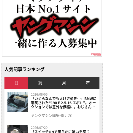
人気記事ランキング
日
週
月
年
2026/08/06
「いくらなんでも大げさ過ぎ…」BMWに
嘲笑された“190 E 2.5-16 エボⅡ”。オー
クションでは意外な価格に。おじさん達
が少年だった頃の憧れのクルマを深堀り
ヤングマシン編集部(ナカ)
2026/07/29
「スイッチONで明らかに違いを感じ