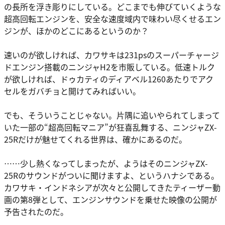
の長所を浮き彫りにしている。どこまでも伸びていくような
超高回転エンジンを、安全な速度域内で味わい尽くせるエン
ジンが、ほかのどこにあるというのか？
速いのが欲しければ、カワサキは231psのスーパーチャージ
ドエンジン搭載のニンジャH2を市販している。低速トルク
が欲しければ、ドゥカティのディアベル1260あたりでアク
セルをガバチョと開けてみればいい。
でも、そういうことじゃない。片隅に追いやられてしまって
いた一部の“超高回転マニア”が狂喜乱舞する、ニンジャZX-
25Rだけが魅せてくれる世界は、確かにあるのだ。
……少し熱くなってしまったが、ようはそのニンジャZX-
25Rのサウンドがついに聞けますよ、というハナシである。
カワサキ・インドネシアが次々と公開してきたティーザー動
画の第8弾として、エンジンサウンドを乗せた映像の公開が
予告されたのだ。