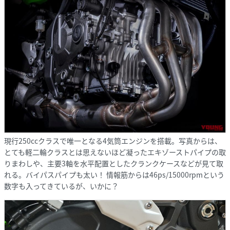
現行250ccクラスで唯一となる4気筒エンジンを搭載。写真からは、
とても軽二輪クラスとは思えないほど凝ったエキゾーストパイプの取
りまわしや、主要3軸を水平配置としたクランクケースなどが見て取
れる。バイパスパイプも太い！ 情報筋からは46ps/15000rpmという
数字も入ってきているが、いかに？