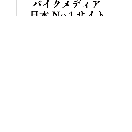
HOME
バイク／オートバイ［新車］
カワサキ【初公開】4気筒の咆
ヤングマシンとは？
ご利用案内
執筆／編集メンバー
プライバシーポリシー
運営会社
お問い合せ
Copyright ©
NAIGAI PUBLISHING CO.,LTD.
All rights reserved.