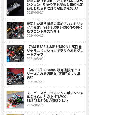
愛車の走りを劇的に変えるYSSサスペ
ンション。街乗りでも安心と快適な走
行をもたらす理想の足回りを実現!
2025/06/27
充実した調整機構の追加でハンドリン
グが安定。YSS SUSPENSIONの選べ
るフロントサスたち！
2024/09/19
【YSS REAR SUSPENSION】高性能
リヤサスペンションで乗り心地をグレ
ードアップ！
2024/08/09
【ARCHI】Z900RS 販売店限定でリ
リースされる妖艶な“漆黒”メッキ集
合管
2024/07/29
スーパースポーツマシンのポテンシャ
ルをさらに引き上げるYSS
SUSPENSIONの特徴とは？
2024/05/18