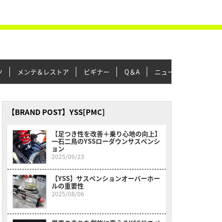
ツ
メンテ＆レストア
ビギナー
Q＆A
ニュース＆トピックス
【BRAND POST】YSS[PMC]
【足つき性を改善＋乗り心地の向上】
一石二鳥のYSSローダウンサスペンシ
ョン
2025/09/23
【YSS】サスペンションオーバーホー
ルの重要性
2025/08/06