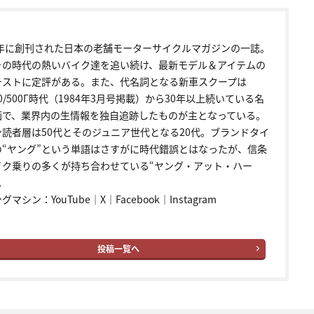
72年に創刊された日本の老舗モーターサイクルマガジンの一誌。
その時代の熱いバイク達を追い続け、最新モデル＆アイテムの
テストに定評がある。また、代名詞となる新車スクープは
00/500Γ時代（1984年3月号掲載）から30年以上続いている名
画で、業界内の生情報を独自追跡したものが主となっている。
ン読者層は50代とそのジュニア世代となる20代。ブランドタイ
の“ヤング”という単語はさすがに時代錯誤とはなったが、信条
イク乗りの多くが持ち合わせている“ヤング・アット・ハー
。
ングマシン：
YouTube
｜
X
｜
Facebook
｜
Instagram
投稿一覧へ