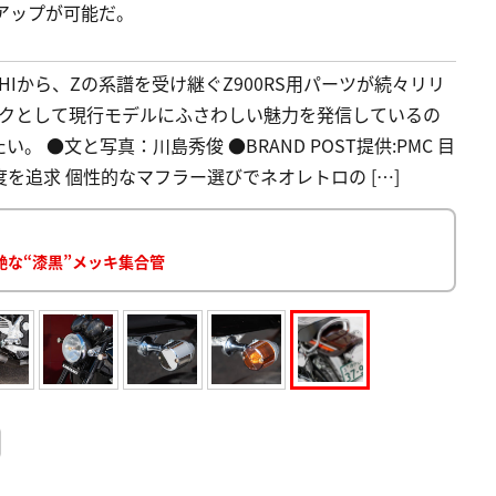
アップが可能だ。
Iから、Zの系譜を受け継ぐZ900RS用パーツが続々リリ
ックとして現行モデルにふさわしい魅力を発信しているの
●文と写真：川島秀俊 ●BRAND POST提供:PMC 目
度を追求 個性的なマフラー選びでネオレトロの […]
妖艶な“漆黒”メッキ集合管