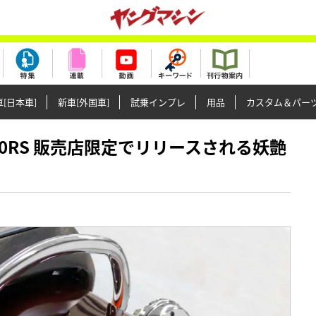
[日本車]
新車[外国車]
試乗インプレ
用品
カスタム＆パー
】Z900RS 販売店限定でリリースされる妖艶