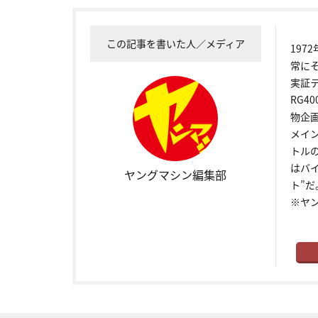
この記事を書いた人／メディア
19
常に
実証
RG4
物企
メイ
トル
はバ
ヤングマシン編集部
ト”だ
※ヤ