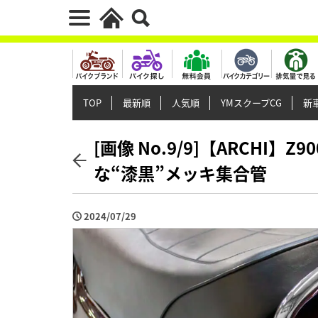
TOP
最新順
人気順
YMスクープCG
新車
[画像 No.9/9]【ARCHI
な“漆黒”メッキ集合管
2024/07/29