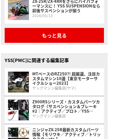
ZX-25R/ZX-4RRをさらにハイパフォ
ーマンスに！ YSS SUSPENSIONなら
前後サスペンションが揃う
2024/05/13
もっと見る
YSS[PMC]に関連する編集記事
MTベースのRZ250?! 超厳選、注目カ
スタムマシン10選【東京モーターサ
イクルショー2023】
ヤングマシン編集部(ヤマ)
Z900RSシリーズ・カスタムパーツカ
タログ〈サスペンション＆ブレーキ
#2｜アクティブ／プロト／YSS
etc.〉
ヤングマシン編集部
ニンジャZX-25R最新カスタムパーツ
情報【モリワキ／アクティブ／トリッ
クスターetc.】