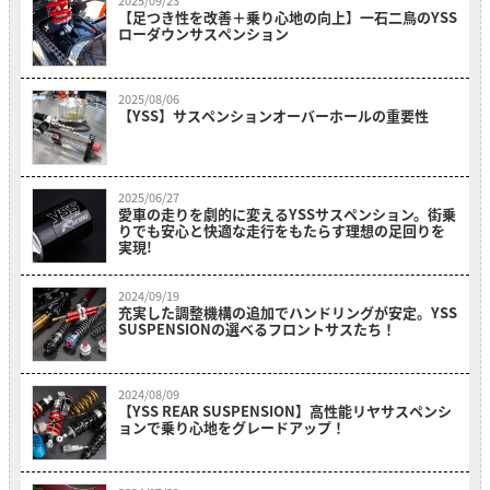
2025/09/23
【足つき性を改善＋乗り心地の向上】一石二鳥のYSS
ローダウンサスペンション
2025/08/06
【YSS】サスペンションオーバーホールの重要性
2025/06/27
愛車の走りを劇的に変えるYSSサスペンション。街乗
りでも安心と快適な走行をもたらす理想の足回りを
実現!
2024/09/19
充実した調整機構の追加でハンドリングが安定。YSS
SUSPENSIONの選べるフロントサスたち！
2024/08/09
【YSS REAR SUSPENSION】高性能リヤサスペンシ
ョンで乗り心地をグレードアップ！