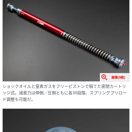
画像(9枚)
ショックオイルと窒素ガスをフリーピストンで隔てた密閉カートリ
ッジ式。減衰力は伸側／圧側ともに各30段階、スプリングプリロー
ド調整も可能だ。