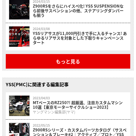
2024/03/15
Z900RSをさらにハイスペ化! YSS SUSPENSIONな
ら前後サスペンションの他、ステアリングダンパー
も揃う
2024/03/08
YSSリアサスが11,000円引きで手に入るチャンス! あ
らゆるリアサスを対象とした下取りキャンペーンス
タート
もっと見る
YSS[PMC]に関連する編集記事
2023/04/03
MTベースのRZ250?! 超厳選、注目カスタムマシン
10選【東京モーターサイクルショー2023】
ヤングマシン編集部(ヤマ)
2022/05/15
Z900RSシリーズ・カスタムパーツカタログ〈サスペ
ンション＆ブレーキ#2｜アクティブ／プロト／YSS