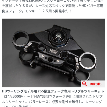
イク世界選手権WSSP300クラスや各ヨーロッパ選手権で多くの勝利
を獲得したＹＳＳが、レース対応スペックで開発したHDバガー専用
倒立フォーク。モンキー１２５用も開発中だ！
画像(9枚)
HDツーリングモデル用 YSS倒立フォーク専用トリプルツリーキット
（27万5000円）〜上記のYSS倒立フォーク専用に用意されたトリプ
ルツリーキット。バガーレースに必要な剛性を確保し、レーシング
スペックに仕上がる。