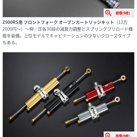
画像(9枚)
Z900RS用
フロントフォーク オープンカートリッジキット
（13万
2000円～）〜伸／圧各30段の減衰力調整とスプリングプリロード機
能を装備。上位モデルでキャビテーションの少ないクローズタイプ
もある。
画像(9枚)