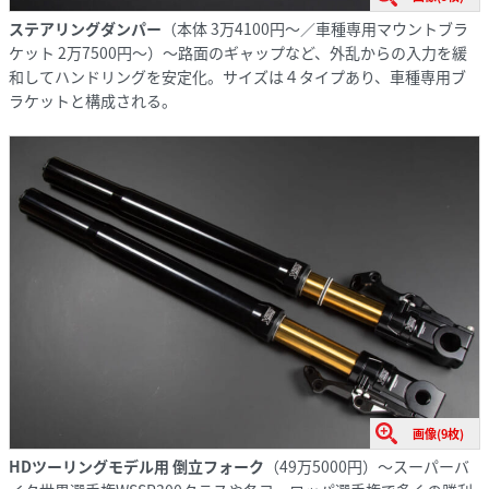
ステアリングダンパー
（本体 3万4100円～／車種専用マウントブラ
ケット 2万7500円～）〜路面のギャップなど、外乱からの入力を緩
和してハンドリングを安定化。サイズは４タイプあり、車種専用ブ
ラケットと構成される。
画像(9枚)
HDツーリングモデル用 倒立フォーク
（49万5000円）〜スーパーバ