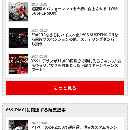
2024/05/07
絶版車のパフォーマンスを大幅に向上させる【YSS
SUSPENSION】
2024/03/15
Z900RSをさらにハイスペ化! YSS SUSPENSIONな
ら前後サスペンションの他、ステアリングダンパー
も揃う
2024/03/08
YSSリアサスが11,000円引きで手に入るチャンス! あ
らゆるリアサスを対象とした下取りキャンペーンス
タート
もっと見る
YSS[PMC]に関連する編集記事
2023/04/03
MTベースのRZ250?! 超厳選、注目カスタムマシン