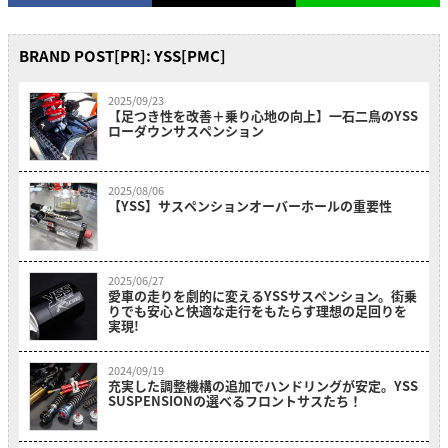
BRAND POST[PR]: YSS[PMC]
2025/09/23
【足つき性を改善＋乗り心地の向上】一石二鳥のYSS
ローダウンサスペンション
2025/08/06
【YSS】サスペンションオーバーホールの重要性
2025/06/27
愛車の走りを劇的に変えるYSSサスペンション。街乗
りでも安心と快適な走行をもたらす理想の足回りを
実現!
2024/09/19
充実した調整機構の追加でハンドリングが安定。YSS
SUSPENSIONの選べるフロントサスたち！