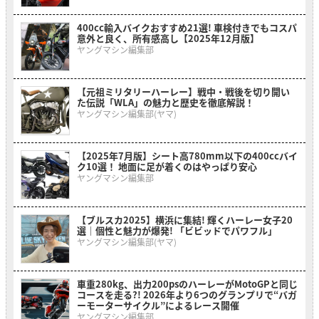
400cc輸入バイクおすすめ21選! 車検付きでもコスパ
意外と良く、所有感高し【2025年12月版】
ヤングマシン編集部
【元祖ミリタリーハーレー】戦中・戦後を切り開い
た伝説「WLA」の魅力と歴史を徹底解説！
ヤングマシン編集部(ヤマ)
【2025年7月版】シート高780mm以下の400ccバイ
ク10選！ 地面に足が着くのはやっぱり安心
ヤングマシン編集部
【ブルスカ2025】横浜に集結! 輝くハーレー女子20
選｜個性と魅力が爆発! 「ビビッドでパワフル」
ヤングマシン編集部(ヤマ)
車重280kg、出力200psのハーレーがMotoGPと同じ
コースを走る?! 2026年より6つのグランプリで“バガ
ーモーターサイクル”によるレース開催
ヤングマシン編集部