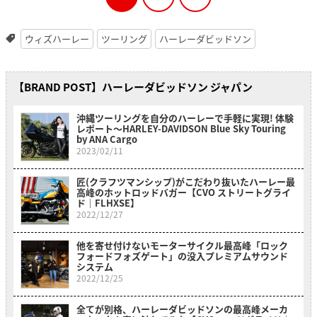
ウィズハーレー
ツーリング
ハーレーダビッドソン
【BRAND POST】ハーレーダビッドソン ジャパン
沖縄ツーリングを自分のハーレーで手軽に実現! 体験
レポート〜HARLEY-DAVIDSON Blue Sky Touring
by ANA Cargo
2023/02/11
匠(クラフツマンシップ)がこだわり抜いたハーレー最
高峰のホットロッドバガー【CVO ストリートグライ
ド｜FLHXSE】
2022/12/27
他を寄せ付けないモーターサイクル最高峰「ロック
フォードフォズゲート」の没入プレミアムサウンド
システム
2022/12/25
全てが別格、ハーレーダビッドソンの最高峰メーカ