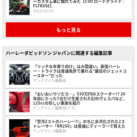
ーカスタム車に触れてみた【CVO ロードグライド｜
FLTRXSE】
2022/12/19
もっと見る
ハーレーダビッドソン ジャパンに関連する編集記事
「リッチな年寄り向け」は大間違い。新型ハーレ
ー・トライクは普通免許で乗れる“最狂のジェットコ
ースター”だった
ヤングマシン編集部
「おいおいウソだろ…」530万円のスクーター!? 20
年前にたった7台だけ生産された幻のヴェスパなど、
125ccの珍しい車両を紹介
ヤングマシン編集部(ナカ)
「空冷2ストのハーレー?!」のちに水冷化された2ス
トレーサー「RR250」は普通にディーラーで買えた
ヤングマシン編集部