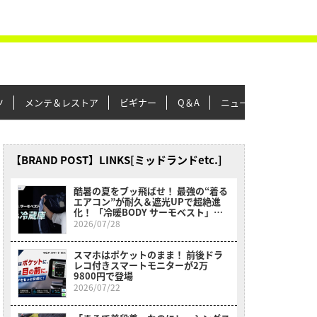
ツ
メンテ＆レストア
ビギナー
Q＆A
ニュース＆トピックス
【BRAND POST】LINKS[ミッドランドetc.]
酷暑の夏をブッ飛ばせ！ 最強の“着る
エアコン”が耐久＆遮光UPで超絶進
化！ 「冷暖BODY サーモベスト」に
待望の新色登場!!
2026/07/28
スマホはポケットのまま！ 前後ドラ
レコ付きスマートモニターが2万
9800円で登場
2026/07/22