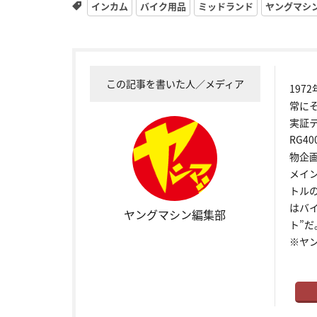
インカム
バイク用品
ミッドランド
ヤングマシ
この記事を書いた人／メディア
19
常に
実証
RG4
物企
メイ
トル
はバ
ヤングマシン編集部
ト”だ
※ヤ