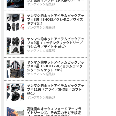
グならこれ!】
ヤングマシン編集部
ヤンマシ的ホットアイテムピックアッ
プ×8選〈SHOEI／クシタニ／ワイズ
ギア etc.〉
ヤングマシン編集部
ヤンマシ的ホットアイテムピックアッ
プ×9選〈エッチングファクトリー／
ヨシムラ／デイトナ etc.〉
ヤングマシン編集部
ヤンマシ的ホットアイテムピックアッ
プ×9選〈SHOEI Z-8／ヨシムラ×ク
シタニジャケット etc.〉
ヤングマシン編集部
ヤンマシ的ホットアイテムピックアッ
プ×11選〈アライ／SHOEI／カブト
etc.〉
ヤングマシン編集部
高強度のオックスフォード アーマラ
イトジーンズ、その実力をガチ検証