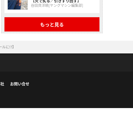
【火で炙る／引きずり回す】
谷田貝洋暁[ヤングマシン編集部]
もっと見る
ルに!?】
会社
お問い合せ