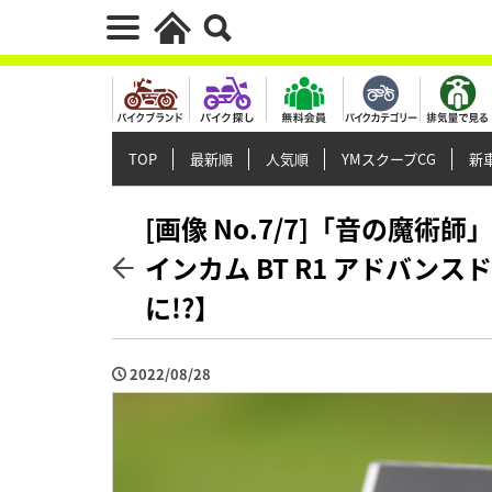
TOP
最新順
人気順
YMスクープCG
新車
[画像 No.7/7]「音の魔術
インカム BT R1 アドバ
に!?】
2022/08/28