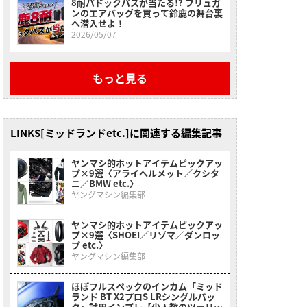
8耐パドックパスが当たる!? フリュガ
ンのエアバッグを買って鈴鹿の舞台裏
へ潜入せよ！
2026/05/07
もっと見る
LINKS[ミッドランドetc.]に関連する編集記事
ヤンマシ的ホットアイテムピックアッ
プ×9選〈アライヘルメット／クシタ
ニ／BMW etc.〉
ヤングマシン編集部
ヤンマシ的ホットアイテムピックアッ
プ×9選〈SHOEI／リゾマ／ダンロッ
プ etc.〉
ヤングマシン編集部
ほぼフルスペックのインカム「ミッド
ランド BT X2プロS LRシングルパッ
ク」試用インプレ【少人数のツーリン