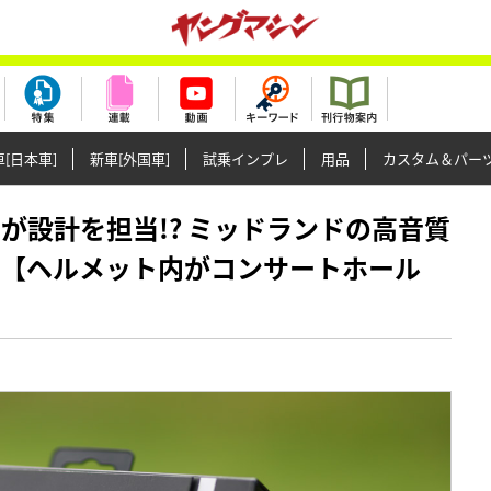
[日本車]
新車[外国車]
試乗インプレ
用品
カスタム＆パー
師」が設計を担当!? ミッドランドの高音質
ンスド【ヘルメット内がコンサートホール