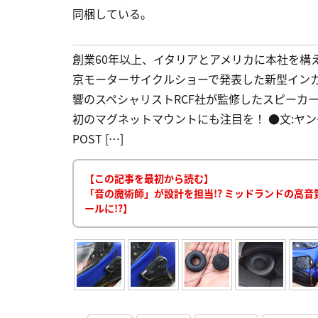
同梱している。
創業60年以上、イタリアとアメリカに本社を構
京モーターサイクルショーで発表した新型イン
響のスペシャリストRCF社が監修したスピーカ
初のマグネットマウントにも注目を！ ●文:ヤング
POST […]
【この記事を最初から読む】
「音の魔術師」が設計を担当!? ミッドランドの高音質
ールに!?】