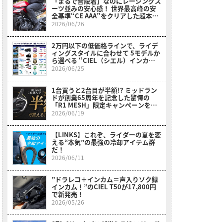
「まるで普段着」なのにレーシングス
ーツ並みの安心感！ 世界最高峰の安
全基準“CE AAA”をクリアした超本気
デニム『MARSHAL（マーシャル）』
2026/06/26
がOXFORDから登場！
2万円以下の低価格ラインで、ライデ
ィングスタイルに合わせて 5モデルか
ら選べる “CIEL（シエル）インカム
ガイド”
2026/06/25
1台買うと2台目が半額!? ミッドラン
ドが創業65周年を記念した驚愕の
「R1 MESH」限定キャンペーンをス
タート！
2026/06/19
【LINKS】これぞ、ライダーの夏を変
える“本気”の最強の冷却アイテム群
だ！
2026/06/11
”ドラレコ＋インカム＝声入りソク録
インカム！”のCIEL T50が17,800円
で新発売！
2026/05/26