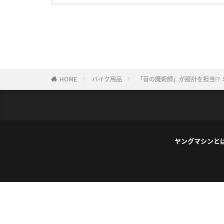
HOME
バイク用品
「音の魔術師」が設計を担当!? 
ヤングマシンと