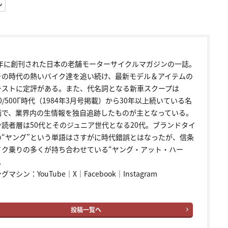
ン
72年に創刊された日本の老舗モーターサイクルマガジンの一誌。
その時代の熱いバイク達を追い続け、最新モデル＆アイテムの
テストに定評がある。また、代名詞となる新車スクープは
00/500Γ時代（1984年3月号掲載）から30年以上続いている名
画で、業界内の生情報を独自追跡したものが主となっている。
ン読者層は50代とそのジュニア世代となる20代。ブランドタイ
の“ヤング”という単語はさすがに時代錯誤とはなったが、信条
イク乗りの多くが持ち合わせている“ヤング・アット・ハー
。
ングマシン：
YouTube
｜
X
｜
Facebook
｜
Instagram
投稿一覧へ