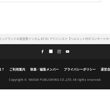
ミッドランドの高音質インカム BT R1 アドバンスド【ヘルメット内がコンサートホー
は？
ご利用案内
執筆／編集メンバー
プライバシーポリシー
運営
Copyright ©
NAIGAI PUBLISHING CO.,LTD.
All rights reserved.