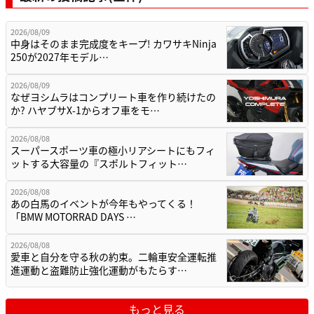
2026/08/09
中身はそのまま完成度をキープ! カワサキNinja
250が2027年モデル…
2026/08/09
なぜヨシムラはコンプリート車を作り続けたの
か? ハヤブサX-1からオフ車をモ…
2026/08/08
スーパースポーツ車の極小リアシートにもフィ
ットする大容量の『スポルトフィット…
2026/08/08
あの白馬のイベントが今年もやってくる！
「BMW MOTORRAD DAYS …
2026/08/08
愛車と自分を守る秋の約束。二輪車安全運転推
進運動と盗難防止強化運動がもたらす…
もっと見る