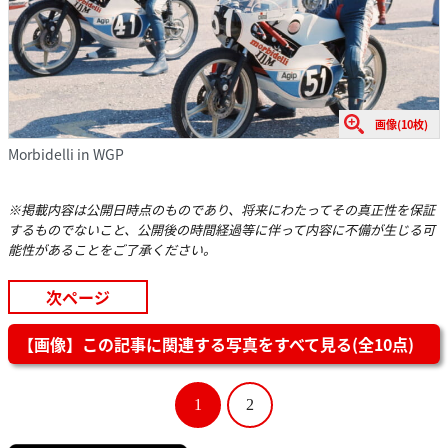
画像(10枚)
Morbidelli in WGP
※掲載内容は公開日時点のものであり、将来にわたってその真正性を保証
するものでないこと、公開後の時間経過等に伴って内容に不備が生じる可
能性があることをご了承ください。
次ページ
【画像】この記事に関連する写真をすべて見る(全10点)
1
2