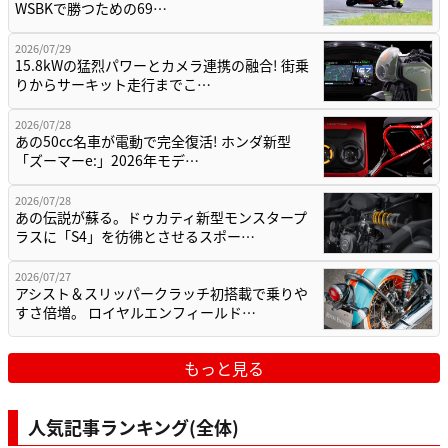
WSBKで勝つための69…
2026/07/29
15.8kWの猛烈パワーとカメラ連携の融合! 街乗
りからサーキット走行までこ…
2026/07/28
あの50cc名車が電動で完全復活! ホンダ新型
「ズーマーe:」2026年モデ…
2026/07/28
あの伝説が蘇る。ドゥカティ新型モンスタープ
ラスに「S4」を彷彿とさせるスポー…
2026/07/27
アシスト＆スリッパークラッチ初搭載で乗りや
すさ倍増。 ロイヤルエンフィールド…
もっと見る
人気記事ランキング(全体)