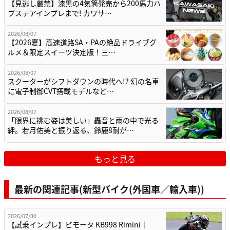
【見逃し厳禁】漆黒の4気筒発売から200馬力ハ
ブステアインプレまで! カワサ…
2026/08/07
【2026夏】高速道路SA・PAの絶品ドライブグ
ルメ＆限定スイーツ決定版！三…
2026/08/07
スクーターがシフトダウンの時代へ!? 幻の名車
に電子制御CVT搭載モデルなど…
2026/08/07
「限界に挑む姿は美しい」轟音と雨の中で光る
絆。若月佑美と振り返る、鈴鹿8耐が…
もっと見る
最新の関連記事(新型バイク(外国車／輸入車))
2026/07/30
【試乗インプレ】ビモータ KB998 Rimini｜