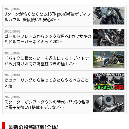
2026/08/07
Uターンが怖くなくなる167kgの超軽量ボディフ
ルカウル! 普段使いも安心の…
2026/08/08
ゴールドフレームからシックな黒へ! カワサキの
ミドルスーパーネイキッド202…
2026/08/07
「バイクに積めない」を過去にする！デイトナ
から肘掛け＆高さ調整枕つきの極上ハ…
2026/08/04
夏のツーリングから帰ってきたらやるべきこと
３選
2026/08/07
スクーターがシフトダウンの時代へ!? 幻の名車
に電子制御CVT搭載モデルなど…
最新の投稿記事(全体)