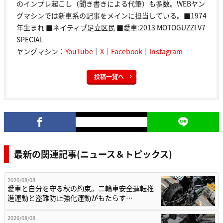
のインプレ起こし（聞き書きによる代筆）も多数。WEBヤン
グマシンでは新車系の記事をメインに担当している。■1974
年生まれ ■ネイティブ足立区民 ■愛車:2013 MOTOGUZZI V7
SPECIAL
ヤングマシン：
YouTube
｜
X
｜
Facebook
｜
Instagram
投稿一覧へ
最新の関連記事(ニュース＆トピックス)
2026/08/08
愛車と自分を守る秋の約束。二輪車安全運転推
進運動と盗難防止強化運動がもたらす…
2026/08/08