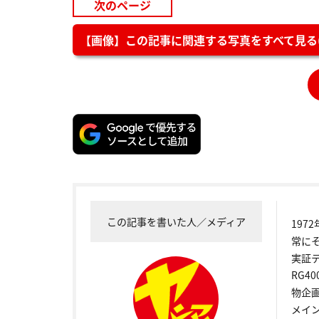
次のページ
【画像】この記事に関連する写真をすべて見る(
この記事を書いた人／メディア
19
常に
実証
RG4
物企
メイ