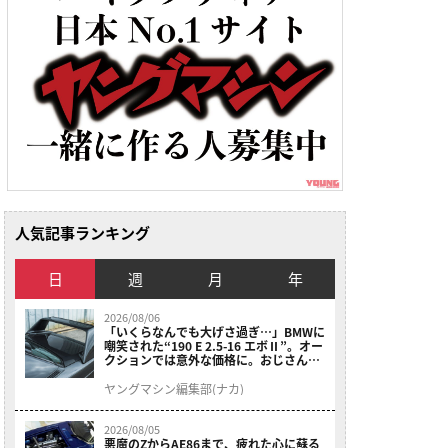
人気記事ランキング
日
週
月
年
2026/08/06
「いくらなんでも大げさ過ぎ…」BMWに
嘲笑された“190 E 2.5-16 エボⅡ”。オー
クションでは意外な価格に。おじさん達
が少年だった頃の憧れのクルマを深堀り
ヤングマシン編集部(ナカ)
2026/08/05
悪魔のZからAE86まで、疲れた心に蘇る