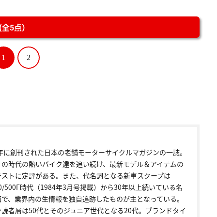
全5点）
1
2
72年に創刊された日本の老舗モーターサイクルマガジンの一誌。
その時代の熱いバイク達を追い続け、最新モデル＆アイテムの
テストに定評がある。また、代名詞となる新車スクープは
00/500Γ時代（1984年3月号掲載）から30年以上続いている名
画で、業界内の生情報を独自追跡したものが主となっている。
ン読者層は50代とそのジュニア世代となる20代。ブランドタイ