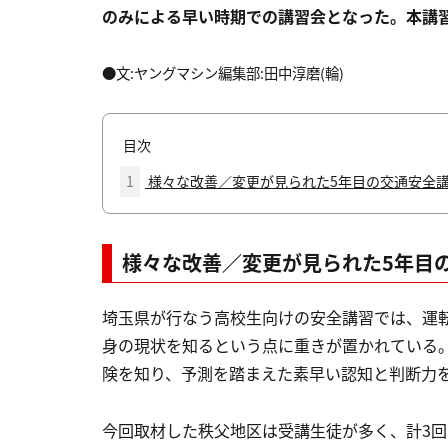
のみによる早い時期での講習会となった。本講
●文:ヤングマシン編集部:田中淳磨(輪)
目次
1
様々な改善／変更が見られた5年目の交通安全
様々な改善／変更が見られた5年目
埼玉県が行なう高校生向けの安全講習では、運
身の現状を知るという点に重きが置かれている
険を知り、予測を踏まえた素早い認知と判断力
今回取材した秩父地区は受講生徒が多く、計3