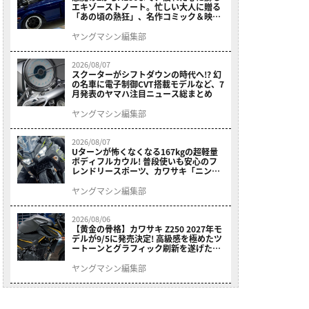
エキゾーストノート。忙しい大人に贈る
「あの頃の熱狂」、名作コミック＆映画
の愛機たちが東京駅地下に期間限定で集
結！
ヤングマシン編集部
2026/08/07
スクーターがシフトダウンの時代へ!? 幻
の名車に電子制御CVT搭載モデルなど、7
月発表のヤマハ注目ニュース総まとめ
ヤングマシン編集部
2026/08/07
Uターンが怖くなくなる167kgの超軽量
ボディフルカウル! 普段使いも安心のフ
レンドリースポーツ、カワサキ「ニンジ
ャ400」2027モデルが価格据え置きで
9/5発売
ヤングマシン編集部
2026/08/06
【黄金の骨格】カワサキ Z250 2027年モ
デルが9/5に発売決定! 高級感を極めたツ
ートーンとグラフィック刷新を遂げた本
格250ccスポーツだ
ヤングマシン編集部