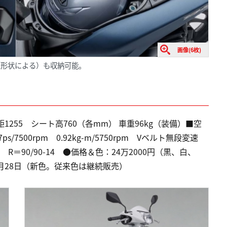
画像(6枚)
（形状による）も収納可能。
距1255 シート高760（各mm） 車重96kg（装備）■空
s/7500rpm 0.92kg-m/5750rpm Vベルト無段変速
4 R＝90/90-14 ●価格＆色：24万2000円（黒、白、
年7月28日（新色。従来色は継続販売）