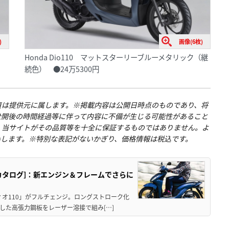
)
画像(6枚)
Honda Dio110 マットスターリーブルーメタリック（継
続色） ●24万5300円
責は提供元に属します。※掲載内容は公開日時点のものであり、将
公開後の時間経過等に伴って内容に不備が生じる可能性があること
、当サイトがその品質等を十全に保証するものではありません。よ
いします。※特別な表記がないかぎり、価格情報は税込です。
クカタログ]：新エンジン＆フレームでさらに
ディオ110」がフルチェンジ。ロングストローク化
した高張力鋼板をレーザー溶接で組み[…]