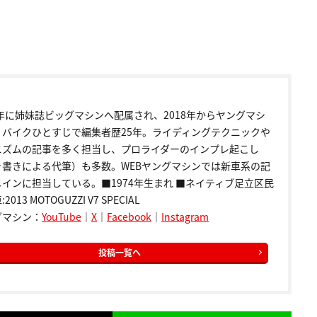
9年に姉妹誌ビッグマシンへ配属され、2018年からヤングマシ
。バイクひとすじで編集者歴25年。ライディングテクニックや
ニズムの記事を多く担当し、プロライダーのインプレ起こし
き書きによる代筆）も多数。WEBヤングマシンでは新車系の記
インに担当している。■1974年生まれ ■ネイティブ足立区民
2013 MOTOGUZZI V7 SPECIAL
グマシン：
YouTube
｜
X
｜
Facebook
｜
Instagram
投稿一覧へ