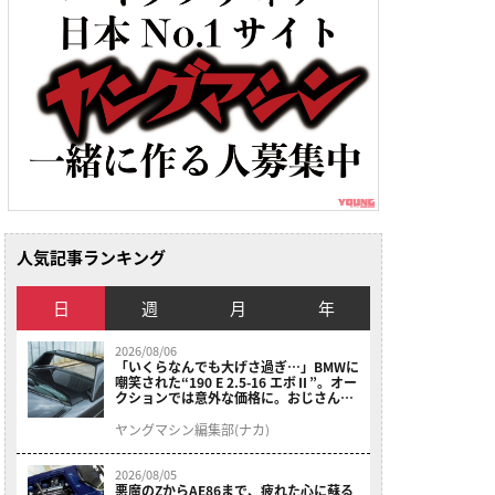
人気記事ランキング
日
週
月
年
2026/08/06
「いくらなんでも大げさ過ぎ…」BMWに
嘲笑された“190 E 2.5-16 エボⅡ”。オー
クションでは意外な価格に。おじさん達
が少年だった頃の憧れのクルマを深堀り
ヤングマシン編集部(ナカ)
2026/08/05
悪魔のZからAE86まで、疲れた心に蘇る