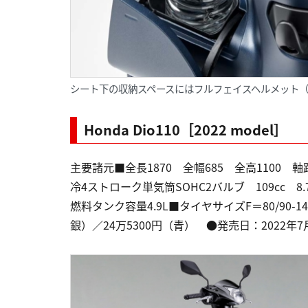
シート下の収納スペースにはフルフェイスヘルメット
Honda Dio110［2022 model］
主要諸元■全長1870 全幅685 全高1100 軸
冷4ストローク単気筒SOHC2バルブ 109cc 8.7p
燃料タンク容量4.9L■タイヤサイズF＝80/90-1
銀）／24万5300円（青） ●発売日：2022