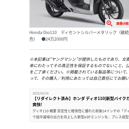
画像(6枚
Honda Dio110 ディセントシルバーメタリック（継続
色） ●24万2000円
※本記事は“ヤングマシン”が提供したものであり、文
来にわたってその真正性を保証するものでないこと、
をご了承ください。※掲載されている製品等について
って、その購入／利用にあたっては自己責任にてお願
2022/02/16
【リダイレクト済み】ホンダ ディオ110[新型バイ
爽快!
ディオ110 概要 安定性と軽快性に優れた前後14インチの「
で低中速域の出力を向上した新型eSPエンジンを、プレス成型