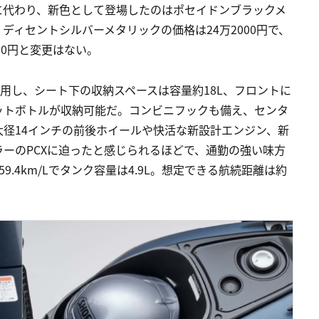
に代わり、新色として登場したのはポセイドンブラックメ
ディセントシルバーメタリックの価格は24万2000円で、
00円と変更はない。
採用し、シート下の収納スペースは容量約18L、フロントに
ペットボトルが収納可能だ。コンビニフックも備え、センタ
径14インチの前後ホイールや快活な新設計エンジン、新
ーのPCXに迫ったと感じられるほどで、通勤の強い味方
9.4km/Lでタンク容量は4.9L。想定できる航続距離は約