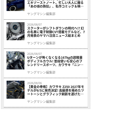
エキゾーストノート。忙しい大人に贈る
「あの頃の熱狂」、名作コミック＆映画
の愛機たちが東京駅地下に期間限定で集
結！
ヤングマシン編集部
2026/08/07
スクーターがシフトダウンの時代へ!? 幻
の名車に電子制御CVT搭載モデルなど、7
月発表のヤマハ注目ニュース総まとめ
ヤングマシン編集部
2026/08/07
Uターンが怖くなくなる167kgの超軽量
ボディフルカウル! 普段使いも安心のフ
レンドリースポーツ、カワサキ「ニンジ
ャ400」2027モデルが価格据え置きで
9/5発売
ヤングマシン編集部
2026/08/06
【黄金の骨格】カワサキ Z250 2027年モ
デルが9/5に発売決定! 高級感を極めたツ
ートーンとグラフィック刷新を遂げた本
格250ccスポーツだ
ヤングマシン編集部