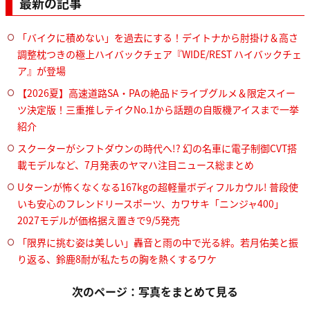
最新の記事
「バイクに積めない」を過去にする！デイトナから肘掛け＆高さ
調整枕つきの極上ハイバックチェア『WIDE/REST ハイバックチェ
ア』が登場
【2026夏】高速道路SA・PAの絶品ドライブグルメ＆限定スイー
ツ決定版！三重推しテイクNo.1から話題の自販機アイスまで一挙
紹介
スクーターがシフトダウンの時代へ!? 幻の名車に電子制御CVT搭
載モデルなど、7月発表のヤマハ注目ニュース総まとめ
Uターンが怖くなくなる167kgの超軽量ボディフルカウル! 普段使
いも安心のフレンドリースポーツ、カワサキ「ニンジャ400」
2027モデルが価格据え置きで9/5発売
「限界に挑む姿は美しい」轟音と雨の中で光る絆。若月佑美と振
り返る、鈴鹿8耐が私たちの胸を熱くするワケ
次のページ：写真をまとめて見る