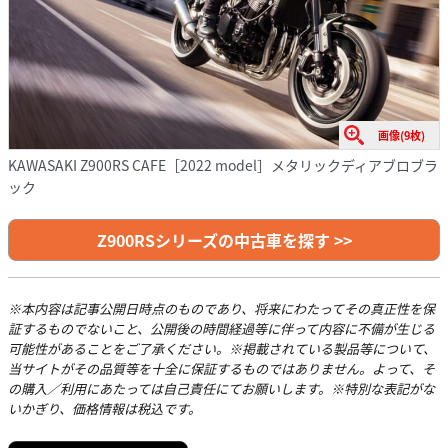
画像(9枚)
KAWASAKI Z900RS CAFE［2022 model］メタリックディアブロブラ
ック
Z900RSシリーズの中古車を探す >>
※本内容は記事公開日時点のものであり、将来にわたってその真正性を保
証するものでないこと、公開後の時間経過等に伴って内容に不備が生じる
可能性があることをご了承ください。※掲載されている製品等について、
当サイトがその品質等を十全に保証するものではありません。よって、そ
の購入／利用にあたっては自己責任にてお願いします。※特別な表記がな
いかぎり、価格情報は税込です。