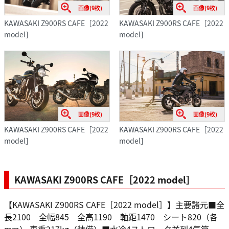
画像(9枚)
画像(9枚)
KAWASAKI Z900RS CAFE［2022
KAWASAKI Z900RS CAFE［2022
model］
model］
画像(9枚)
画像(9枚)
KAWASAKI Z900RS CAFE［2022
KAWASAKI Z900RS CAFE［2022
model］
model］
KAWASAKI Z900RS CAFE［2022 model］
【KAWASAKI Z900RS CAFE［2022 model］】主要諸元■全
長2100 全幅845 全高1190 軸距1470 シート820（各