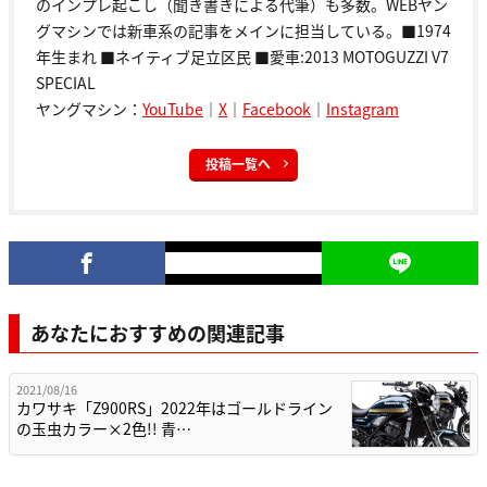
のインプレ起こし（聞き書きによる代筆）も多数。WEBヤン
グマシンでは新車系の記事をメインに担当している。■1974
年生まれ ■ネイティブ足立区民 ■愛車:2013 MOTOGUZZI V7
SPECIAL
ヤングマシン：
YouTube
｜
X
｜
Facebook
｜
Instagram
投稿一覧へ
あなたにおすすめの関連記事
2021/08/16
カワサキ「Z900RS」2022年はゴールドライン
の玉虫カラー×2色!! 青…