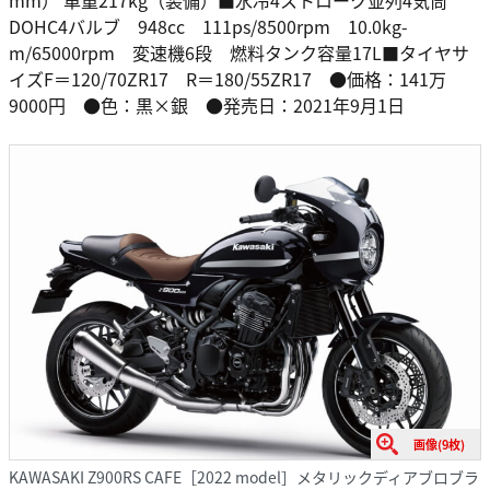
mm） 車重217kg（装備）■水冷4ストローク並列4気筒
DOHC4バルブ 948cc 111ps/8500rpm 10.0kg-
m/65000rpm 変速機6段 燃料タンク容量17L■タイヤサ
イズF＝120/70ZR17 R＝180/55ZR17 ●価格：141万
9000円 ●色：黒×銀 ●発売日：2021年9月1日
画像(9枚)
KAWASAKI Z900RS CAFE［2022 model］メタリックディアブロブラ