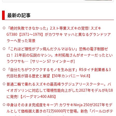
最新の記事
「絶対失敗できなかった」2スト専業スズキの覚悟! スズキ
GT380【1971～1979】がカワサキ マッハと異なるグランドツア
ラーへ至った背景
「これほど理性がブッ飛んだクルマはない」恐怖の電子制御ゼ
ロ！ 21年前の伝説のマシン。木村拓哉さんがオーナーだったとい
うウワサも…［サリーン S7 ツインターボ］
「自分たちがワクワクするモノを生み出す」RSタイチ創業者＆3
代目社長が語る歴史と展望【50年カンパニー Vol.8】
普通二輪で乗れるスズキの最高峰ラグジュアリースクーター。バ
イオガソリンに対応して環境性能向上がした2027年モデルが8/18
に発売!【バーグマン400 ABS】
中身はそのまま完成度をキープ! カワサキNinja 250が2027年モデ
ルとして価格据え置きの72万6000円で登場。新色「パールロボテ