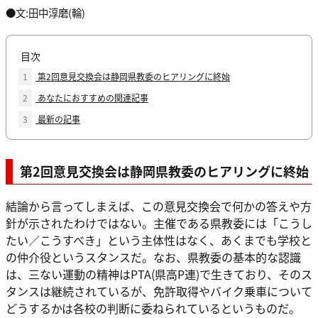
●文:田中淳磨(輪)
目次
1
第2回意見交換会は静岡県教委のヒアリングに終始
2
あなたにおすすめの関連記事
3
最新の記事
第2回意見交換会は静岡県教委のヒアリングに終始
結論から言ってしまえば、この意見交換会で何かの答えや方
針が示されたわけではない。主催である県教委には「こうし
たい／こうすべき」という主体性はなく、あくまでも学校と
の仲介役というスタンスだ。なお、県教委の基本的な認識
は、三ない運動の精神はPTA(県高P連)で生きており、そのス
タンスは継続されているが、免許取得やバイク乗車について
どうするかは各校の判断に委ねられているというものだ。