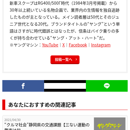
新車スクープはRG400/500Γ時代（1984年3月号掲載）から
30年以上続いている名物企画で、業界内の生情報を独自追跡
したものが主となっている。メイン読者層は50代とそのジュ
ニア世代となる20代。ブランドタイトルの“ヤング”という単
語はさすがに時代錯誤とはなったが、信条はバイク乗りの多
くが持ち合わせている“ヤング・アット・ハート”だ。
※ヤングマシン：
YouTube
｜
X
｜
Facebook
｜
Instagram
投稿一覧へ
あなたにおすすめの関連記事
2021/04/30
“クルマ社会”静岡県の交通課題【三ない運動の
弊害は初…