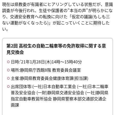
現在は県教委が有識者にヒアリングしている状態だが、意識
調査が今後行われ、生徒や保護者の”本当の声”が明らかにな
り、交通安全教育への転換に向けた「仮定の議論(もしも三
ない運動がなくなったら)」が起こっていくことに期待した
い。
第2回 高校生の自動二輪車等の免許取得に関する意
見交換会
日時:’21年1月28日(木)14時～15時40分
場所:静岡県庁西館8階 教育委員会議室
主催:静岡県教育委員会健康体育課(担当課)
出席団体等:(一社)日本自動車工業会 (一社)日本二輪車
普及安全協会 (一財)静岡県交通安全協会 (一社)静岡県
指定自動車教習所協会 静岡県警察本部交通部交通企
画課