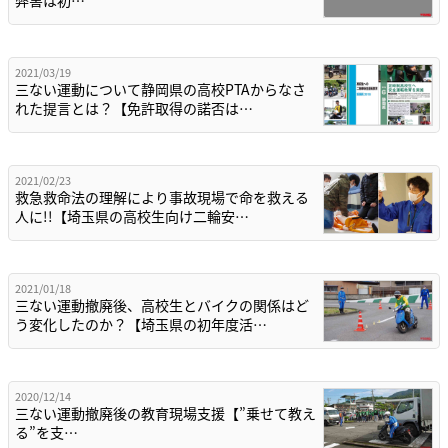
2021/03/19
三ない運動について静岡県の高校PTAからなさ
れた提言とは？【免許取得の諾否は…
2021/02/23
救急救命法の理解により事故現場で命を救える
人に!!【埼玉県の高校生向け二輪安…
2021/01/18
三ない運動撤廃後、高校生とバイクの関係はど
う変化したのか？【埼玉県の初年度活…
2020/12/14
三ない運動撤廃後の教育現場支援【”乗せて教え
る”を支…