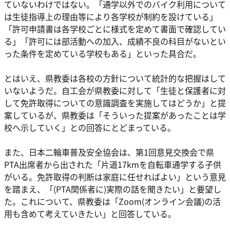
ていないわけではない。「通学以外でのバイク利用について
は生徒指導上の理由等により各学校が制約を設けている」
「許可申請書は各学校ごとに様式を定めて書面で確認してい
る」「許可には部活動への加入、成績不良の科目がないとい
った条件を定めている学校もある」といった具合だ。
とはいえ、県教委は各校の方針について統計的な把握はして
いないようだ。自工会が県教委に対して「生徒と保護者に対
して免許取得についての意識調査を実施してはどうか」と提
案しているが、県教委は「そういった提案があったことは学
校へ示していく」との回答にとどまっている。
また、日本二輪車普及安全協会は、第1回意見交換会で県
PTA出席者から出された「片道17kmを自転車通学する子供
がいる。免許取得の判断は家庭に任せればよい」という意見
を踏まえ、「(PTA関係者に)実際の話を聞きたい」と要望し
た。これについて、県教委は「Zoom(オンライン会議)の活
用も含めて考えていきたい」と回答している。