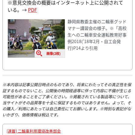
※意見交換会の概要はインターネット上に公開されて
いる。→
PDF
静岡県教委主催の二輪車グッド
マナー講習会の様子。※「高校
生への二輪車安全運転教育好事
例2018(’18年2月・自工会発
行)P14より引用
画像(2枚)
※本内容は記事公開日時点のものであり、将来にわたってその真正性を保
証するものでないこと、公開後の時間経過等に伴って内容に不備が生じる
可能性があることをご了承ください。※掲載されている製品等について、
当サイトがその品質等を十全に保証するものではありません。よって、そ
の購入／利用にあたっては自己責任にてお願いします。※特別な表記がな
いかぎり、価格情報は税込です。
[連載] 二輪車利用環境改善部会