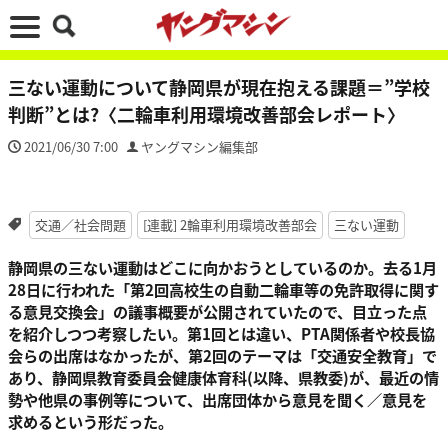
三ない運動について静岡県が現在抱える課題＝”学校
判断”とは?〈二輪車利用環境改善部会レポート〉
2021/06/30 7:00
ヤングマシン編集部
交通／社会問題
[連載] 2輪車利用環境改善部会
三ない運動
静岡県の三ない運動はどこに向かおうとしているのか。去る1月
28日に行われた「第2回高校生の自動二輪車等の免許取得に関す
る意見交換会」の議事概要が公開されていたので、目立った点
を紹介しつつ考察したい。第1回とは違い、PTA関係者や校長協
会らの出席はなかったが、第2回のテーマは「交通安全教育」で
あり、静岡県教育委員会健康体育科(以降、県教委)が、最近の情
勢や他県の事例等について、出席団体から意見を聞く／意見を
求めるという形だった。