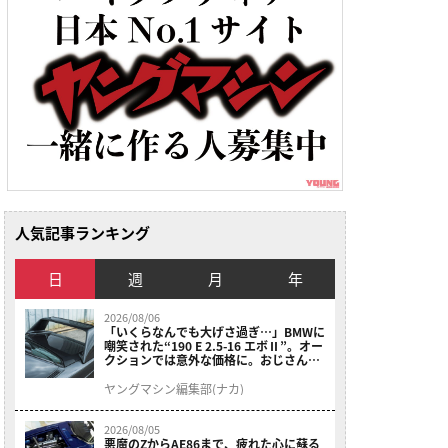
人気記事ランキング
日
週
月
年
2026/08/06
「いくらなんでも大げさ過ぎ…」BMWに
嘲笑された“190 E 2.5-16 エボⅡ”。オー
クションでは意外な価格に。おじさん達
が少年だった頃の憧れのクルマを深堀り
ヤングマシン編集部(ナカ)
2026/08/05
悪魔のZからAE86まで、疲れた心に蘇る