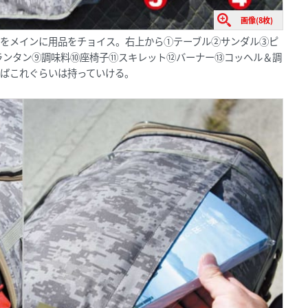
画像(8枚)
をメインに用品をチョイス。右上から①テーブル②サンダル③ピ
ランタン⑨調味料⑩座椅子⑪スキレット⑫バーナー⑬コッヘル＆調
ればこれぐらいは持っていける。