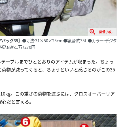
画像(8枚)
バッグ35】
●寸法:31×50×25cm ●容量:約35L ●カラー:デジタ
込価格:1万7270円
らテーブルまでひととおりのアイテムが収まった。ちょっ
荷物が減ってくると、ちょうどいいと感じるのがこの35
10kg。この重さの荷物を運ぶには、クロスオーバーリア
安心だと言える。