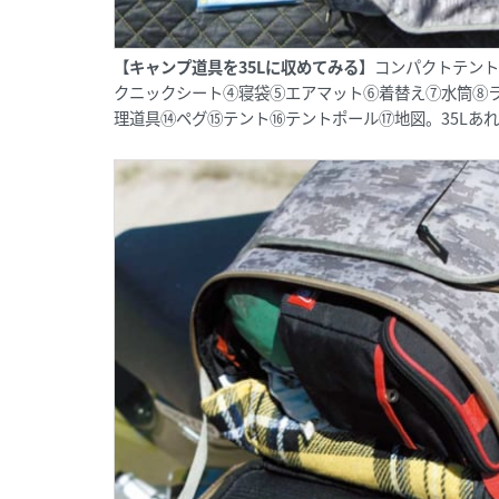
【キャンプ道具を35Lに収めてみる】
コンパクトテント
クニックシート④寝袋⑤エアマット⑥着替え⑦水筒⑧
理道具⑭ペグ⑮テント⑯テントポール⑰地図。35Lあ