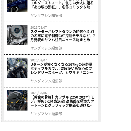
エキゾーストノート。忙しい大人に贈る
「あの頃の熱狂」、名作コミック＆映画
の愛機たちが東京駅地下に期間限定で集
結！
ヤングマシン編集部
2026/08/07
スクーターがシフトダウンの時代へ!? 幻
の名車に電子制御CVT搭載モデルなど、7
月発表のヤマハ注目ニュース総まとめ
ヤングマシン編集部
2026/08/07
Uターンが怖くなくなる167kgの超軽量
ボディフルカウル! 普段使いも安心のフ
レンドリースポーツ、カワサキ「ニンジ
ャ400」2027モデルが価格据え置きで
9/5発売
ヤングマシン編集部
2026/08/06
【黄金の骨格】カワサキ Z250 2027年モ
デルが9/5に発売決定! 高級感を極めたツ
ートーンとグラフィック刷新を遂げた本
格250ccスポーツだ
ヤングマシン編集部