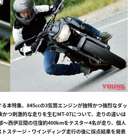
る本特集、845ccの3気筒エンジンが独特かつ強烈なダッ
が爽快かつ刺激的な走りを生むMT-07について、走りの違いは
〜西伊豆間の往復約400kmをテスター4名が走り、個人
ストステージ・ワインディング走行の後に採点結果を発表