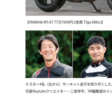
【YAMAHA MT-07 77万7600円 2気筒 73㎰ 688cc】
テスター4名（左から）サーキット走行を知り尽くし
代表Youtubeクリエイター・二宮祥平、YM編集部の