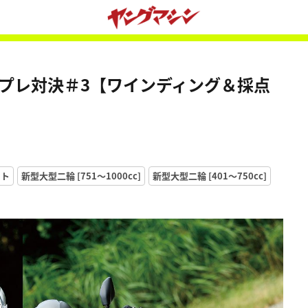
試乗インプレ対決＃3【ワインディング＆採点
スト
新型大型二輪 [751〜1000cc]
新型大型二輪 [401〜750cc]