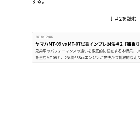
する。
↓＃2を読む
2018/12/06
ヤマハMT-09 vs MT-07試乗インプレ対決＃2【街
兄弟車のパフォーマンスの違いを徹底的に検証する本特集、84
を生むMT-09と、2気筒688ccエンジンが爽快かつ刺激的な走り