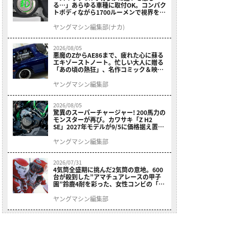
る…」あらゆる車種に取付OK。コンパク
トボディながら1700ルーメンで視界を確
保する［デイトナ・LEDフォグランプユ
ニット プレシャスレイ スモール］
ヤングマシン編集部(ナカ)
2026/08/05
悪魔のZからAE86まで、疲れた心に蘇る
エキゾーストノート。忙しい大人に贈る
「あの頃の熱狂」、名作コミック＆映画
の愛機たちが東京駅地下に期間限定で集
結！
ヤングマシン編集部
2026/08/05
驚異のスーパーチャージャー! 200馬力の
モンスターが再び。カワサキ「Z H2
SE」2027年モデルが9/5に価格据え置き
で発売
ヤングマシン編集部
2026/07/31
4気筒全盛期に挑んだ2気筒の意地。600
台が殺到した”アマチュアレースの甲子
園”鈴鹿4耐を彩った、女性コンビの「ス
ズキGSX400E」が特別展示開始
ヤングマシン編集部