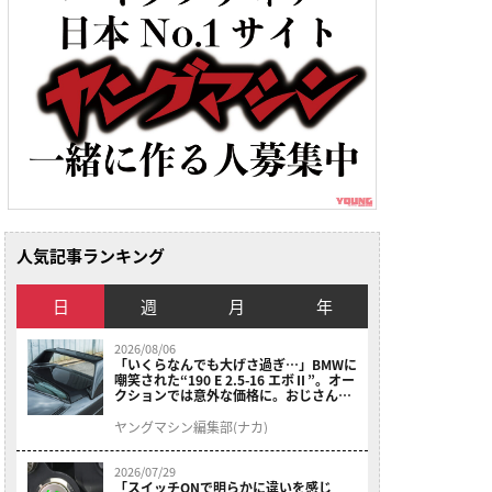
人気記事ランキング
日
週
月
年
2026/08/06
「いくらなんでも大げさ過ぎ…」BMWに
嘲笑された“190 E 2.5-16 エボⅡ”。オー
クションでは意外な価格に。おじさん達
が少年だった頃の憧れのクルマを深堀り
ヤングマシン編集部(ナカ)
2026/07/29
「スイッチONで明らかに違いを感じ