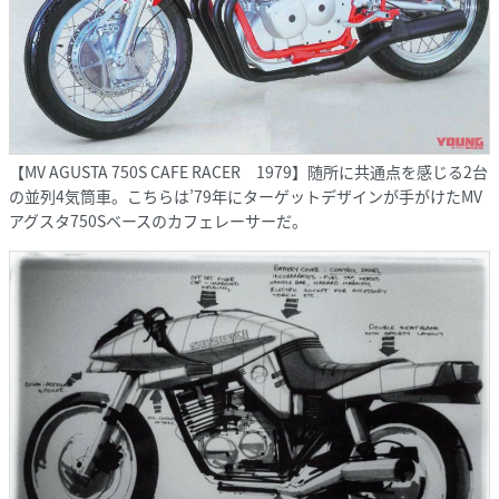
【MV AGUSTA 750S CAFE RACER 1979】随所に共通点を感じる2台
の並列4気筒車。こちらは’79年にターゲットデザインが手がけたMV
アグスタ750Sベースのカフェレーサーだ。