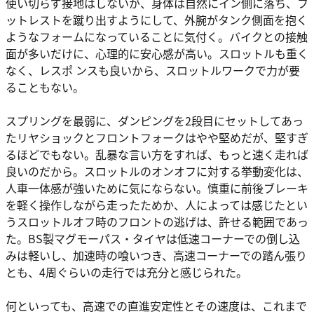
使い切らず接地はしないが、身体は自然にイン側に落ち、フ
ットレストを蹴り出すようにして、外腕がタンク側面を抱く
ようなフォームになっていることに気付く。バイクとの接触
面が多いだけに、心理的に安心感が高い。スロットルも重く
なく、レスポ ンスも良いから、スロットルワークで力が要
ることもない。
スプリングを最弱に、ダンピングを2段目にセットしてあっ
たリヤショックとフロントフォークはやや堅めだが、堅すぎ
るほどでもない。乱暴な言い方をすれば、もっと速く走れば
良いのだから。スロットルのオンオフに対する挙動変化は、
人車一体感が強いために気にならない。慎重に前後ブレーキ
を軽く操作しながら走ったためか、人によっては感じたとい
うスロットルオフ時のフロントの逃げは、許せる範囲であっ
た。BS製マグモーパス・タイヤは低速コーナーでの倒し込
みは軽いし、加速時の喰いつき、高速コーナーでの踏ん張り
とも、4周ぐらいの走行では充分と感じられた。
何といっても、高速での直進安定性とその速度は、これまで