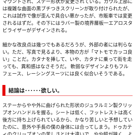
マウントされ、ステー形状が変更されている。カウル上部に
は複雑な曲面の黒ブチつきスクリーンが取り付けられたが、
これは試作で像が歪んで具合い悪かったが、市販車では変更
されるはずだ。その下にはラバー製の境界層板一エアロスタ
ビライザーがデザインされる。
細かな改良点は幾つでもあるだろうが、外部の者には判らな
い。ただ、写真で見るより、本物の方が「マトモでカッコ良
い」ことだ。カタナを挿して、いや、カタナに乗って街を走
っても、異和感はなさそうだ。 軟弱なデザインよりもフル
フェース、レーシングスーツには良く似合いそうである。
結論は･･････欲しい。
ステーからやや外に曲げられた形状のジュラルミン製クリッ
プオンハンドルを握る。シートは低く、フットレストは高く
後方に持ち上げられているから、かなり苦しいと予想してい
たのに、意外や手長の僕の身体には合ってしまう。ドゥカテ
ィのクリップオンの苦しさとは大違いで、やや幅が狭く、よ