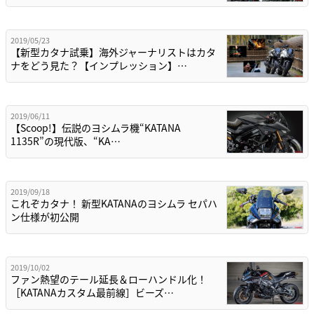
2019/05/23
【新型カタナ試乗】海外ジャーナリストはカタ
ナをどう見た？【インプレッション】…
2019/06/11
【Scoop!】伝説のヨシムラ機“KATANA
1135R”の現代版、“KA…
2019/09/18
これぞカタナ！ 新型KATANAのヨシムラ セパハ
ン仕様が初公開
2019/10/02
ファン熱望のテール延長＆ローハンドル化！
［KATANAカスタム最前線］ビーズ…