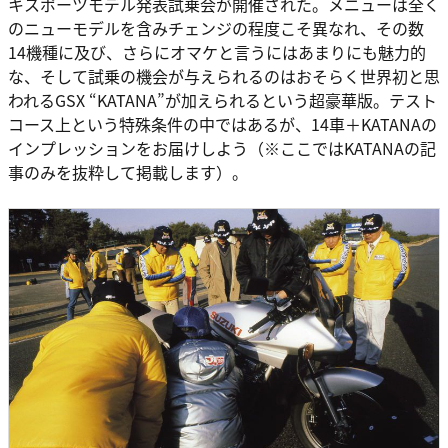
キスポーツモデル発表試乗会が開催された。メニューは全く
のニューモデルを含みチェンジの程度こそ異なれ、その数
14機種に及び、さらにオマケと言うにはあまりにも魅力的
な、そして試乗の機会が与えられるのはおそらく世界初と思
われるGSX “KATANA”が加えられるという超豪華版。テスト
コース上という特殊条件の中ではあるが、14車＋KATANAの
インプレッションをお届けしよう（※ここではKATANAの記
事のみを抜粋して掲載します）。