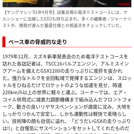
【ヤングマシン’81年4月号】試乗会場の竜洋テストコースには、ケ
ルンショーに出展したED2も持ち込まれ、多くの編集者／ジャーナリ
ストが、開発が進んだ量産仕様との相違点をチェックしていた。
ベース車の脅威的な走り
1979年12月、スズキ新車発表会のため竜洋テストコースを
訪れた各誌記者は、TSCC16バルブエンジン、アルミスイン
グアームを備えたGSX1100の走りっぷりに度肝を抜かれ
た。強力なトルクを全回転域で発揮するエンジンは、スロッ
トルをひねるだけでロケットのような加速を見せ、時速
220km/h以上の世界に軽々と運ぶ。コーナーでは、エア・
コイル併用式に減衰力調節機構まで組み込んだフロントフォ
ーク、動きの良いリヤサスペンションが適度に沈み、大地を
しっかりつかんで安定し、しかも運動性は軽快で素晴らし
い。技術陣の顔も自信に溢れ、「どうだいGSXの走りっぷり
は!!」と自慢気にサスペンションをセットしてくれたものだ