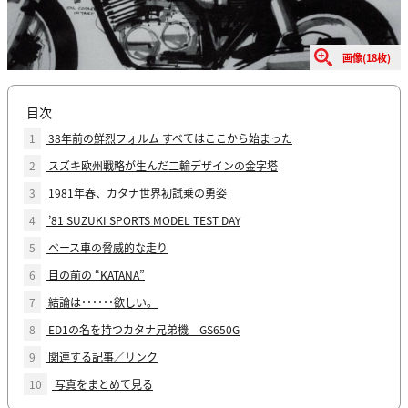
画像(18枚)
目次
1
38年前の鮮烈フォルム すべてはここから始まった
2
スズキ欧州戦略が生んだ二輪デザインの金字塔
3
1981年春、カタナ世界初試乗の勇姿
4
’81 SUZUKI SPORTS MODEL TEST DAY
5
ベース車の脅威的な走り
6
目の前の “KATANA”
7
結論は･･････欲しい。
8
ED1の名を持つカタナ兄弟機 GS650G
9
関連する記事／リンク
10
写真をまとめて見る