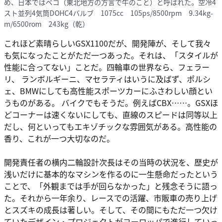
め、日本ではベコ（東北地方の方言で牛のこと）と呼ばれた。空冷4
スト並列4気筒DOHC4バルブ 1075cc 105ps/8500rpm 9.34kg-
m/6500rom 243kg（乾）
これほど素晴らしいGSX1100だが、開発陣が、そして我々
も気になったことがただ一つあった。それは、「スタイルが
性能に合ってない」ことだ。四輪車の世界なら、フェラー
リ、 ランボルギーニ、マセラティはいうに及ばず、ポルシ
ェ、BMWにしても高性能スポーツカーにふさわしい顔とい
うものがある。 バイクでもそうだ。例えばCBX……。GSXほ
どコーナーは速くないにしても、直線のスピードは同等以上
だし、何といってもエキゾチックな雰囲気がある。高性能の
香り、これが一つ大切なのだ。
開発責任者の横内二輪設計次長はその当時の状況を、歴史が
浅いだけに基本的なマシンを作るのに一生懸命だったという
ことで、「外観までは手が回らなかった」と残念そうに語っ
た。それから一年余り、レースでの活躍、市販車の売り上げ
とスズキの成長は著しい。そして、その間にもただ一つ欠け
ていたデザイン・プロジェクトがヨーロッパで進行していっ