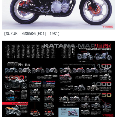
【SUZUKI GS650G [ED1] 1981】