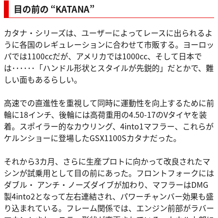
目の前の “KATANA”
カタナ・シリーズは、ユーザーによってレースに出られるよ
うに各国のレギュレーションに合わせて市販する。ヨーロッ
パでは1100ccだが、アメリカでは1000cc、そして日本で
は･･････「ハンドル形状とスタイルが先鋭的」だとかで、難
しい面もあるらしい。
高速での直進性を重視して同時に運動性を向上するために前
輪に18インチ、後輪には高荷重用の4.50-17のVタイヤを装
着。スポイラー的なカウリング、4into1マフラー、これらが
ケルンショーに登場したGSX1100Sカタナだった。
それから3カ月、さらに生産プロトに向かって改良されたマ
シンが試乗用として目の前にあった。フロントフォークには
ダブル・ アンチ・ノーズダイブが加わり、マフラーはDMG
製4into2となって左右連結され、パワーチャンバー効果も盛
り込まれている。フレーム関係では、エンジン前部がラバー