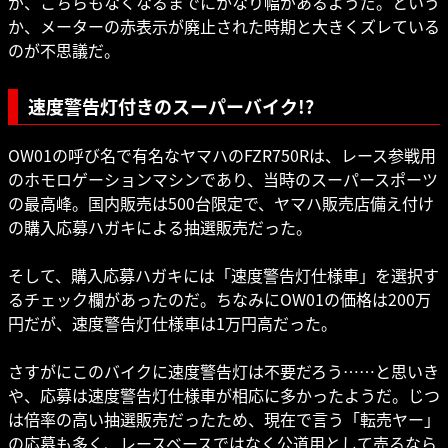
が、こちらもなくなるまでにかなり幅があるようだ。という
か、メーターの赤表示が廃止された時期と大きくズレている
のが不思議だ。
速度警告灯付きのスーパーバイク!?
OW01の呼び名で有名なヤマハのFZR750Rは、レース参戦用
のホモロゲーションマシンであり、当時のスーパースポーツ
の最高峰。国内販売は500台限定で、ヤマハ販売店備え付け
の購入応募ハガキによる抽選販売だった。
そして、購入応募ハガキには「速度警告灯仕様車」を選択す
るチェック欄があったのだ。ちなみにOW01の価格は200万
円だが、速度警告灯仕様車は1万円高だった。
さすがにこのバイクに速度警告灯は不要だろう……と思いき
や、応募は速度警告灯仕様車が相応に多かったようだ。じつ
は倍率の高い抽選販売だったため、現在で言う「転売ヤー」
の応募も多く、レースベースではなく公道用として売るなら