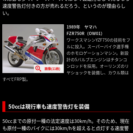
速度警告灯付きの方が売れるだろう、というのが理由らし
い。
1989年 ヤマハ
FZR750R（OW01）
ワークスマシンYZF750の技術をフ
ルに投入。スーパーバイク選手権
のホモロゲーションマシン。新設
計の5バルブエンジンはチタンコ
ンロッドを採用。オーリンズのリ
画像(11枚)
ヤショックを装備し、カウル類は
すべてFRP製。
50ccは現行車も速度警告灯を装備
50ccまでの原付一種の法定速度は30km/h。そのため、現在
も原付一種のバイクには30km/hを超えると点灯する速度警