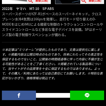
画像(11枚)
画像(11枚)
2022年 ヤマハ MT-10 SP ABS
スーパースポーツのYZF-R1がベースのスーパーネイキッド。クロス
プレーン水冷4気筒は166psを発揮し、走行モード切り替えのD-
MODEをはじめIMUによる緻密な制御のトラクションコントロールや
スライドコントロールなど多彩な電子デバイスを装備。SPはオーリ
ンズ製の電子制御サスペンションが備わる。
※本記事は“ミリオーレ”が提供したものであり、文責は提供元に属しま
す。※掲載内容は公開日時点のものであり、将来にわたってその真正性を
保証するものでないこと、公開後の時間経過等に伴って内容に不備が生じ
る可能性があることをご了承ください。※掲載されている製品等につい
て、当サイトがその品質等を十全に保証するものではありません。よっ
て、その購入／利用にあたっては自己責任にてお願いします。※特別な表
記がないかぎり、価格情報は税込です。