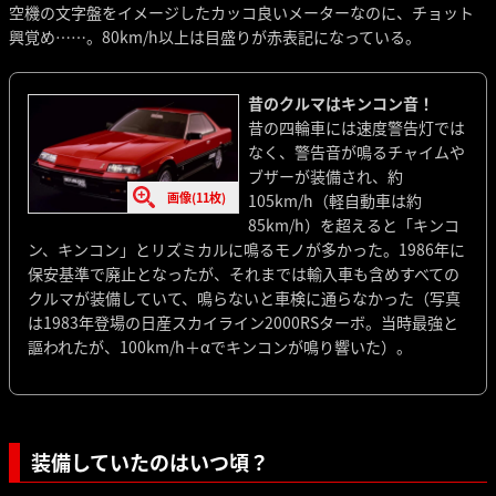
空機の文字盤をイメージしたカッコ良いメーターなのに、チョット
興覚め……。80km/h以上は目盛りが赤表記になっている。
昔のクルマはキンコン音！
昔の四輪車には速度警告灯では
なく、警告音が鳴るチャイムや
ブザーが装備され、約
画像(11枚)
105km/h（軽自動車は約
85km/h）を超えると「キンコ
ン、キンコン」とリズミカルに鳴るモノが多かった。1986年に
保安基準で廃止となったが、それまでは輸入車も含めすべての
クルマが装備していて、鳴らないと車検に通らなかった（写真
は1983年登場の日産スカイライン2000RSターボ。当時最強と
謳われたが、100km/h＋αでキンコンが鳴り響いた）。
装備していたのはいつ頃？