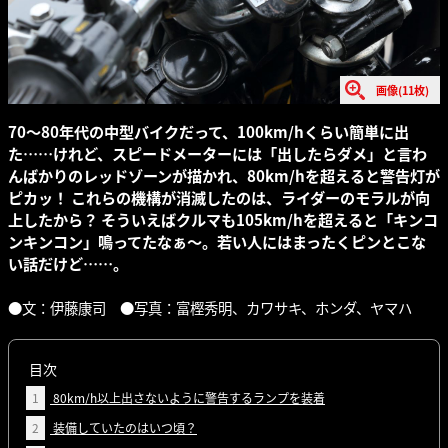
画像(11枚)
70～80年代の中型バイクだって、100km/hくらい簡単に出
た……けれど、スピードメーターには「出したらダメ」と言わ
んばかりのレッドゾーンが描かれ、80km/hを超えると警告灯が
ピカッ！ これらの機構が消滅したのは、ライダーのモラルが向
上したから？ そういえばクルマも105km/hを超えると「キンコ
ンキンコン」鳴ってたなぁ〜。若い人にはまったくピンとこな
い話だけど……。
●文：伊藤康司 ●写真：富樫秀明、カワサキ、ホンダ、ヤマハ
目次
1
80km/h以上出さないように警告するランプを装着
2
装備していたのはいつ頃？