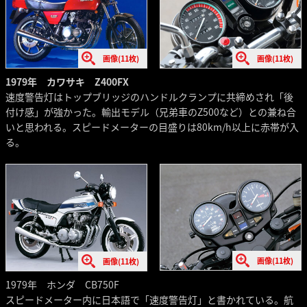
画像(11枚)
画像(11枚)
1979年 カワサキ Z400FX
速度警告灯はトップブリッジのハンドルクランプに共締めされ「後
付け感」が強かった。輸出モデル（兄弟車のZ500など）との兼ね合
いと思われる。スピードメーターの目盛りは80km/h以上に赤帯が入
る。
画像(11枚)
画像(11枚)
1979年 ホンダ CB750F
スピードメーター内に日本語で「速度警告灯」と書かれている。航