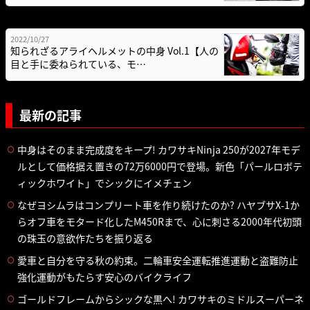
2022/10/27
知られざるアライヘルメットの中身 Vol.1【人の
目と手に委ねられている、モ…
最新の記事
中身はそのまま完成度をキープ! カワサキNinja 250が2027年モデ
ルとして価格据え置きの72万6000円で登場。新色「パールロボテ
ィックホワイト」でシックにイメチェン
なぜヨシムラはコンプリート車を作り続けたのか? ハヤブサX-1か
らオフ車をモタード化したM450Rまで、心に刺さる2000年代初頭
の珠玉の意欲作たちを振り返る
愛車と自分を守る秋の約束。二輪車安全運転推進運動と盗難防止
強化運動がもたらす安心のバイクライフ
ゴールドフレームからシックな黒へ! カワサキのミドルスーパーネ