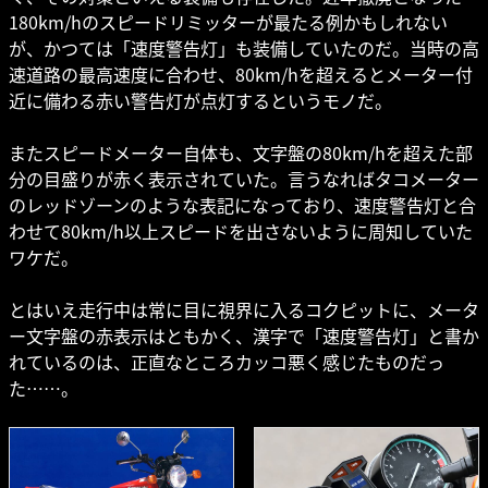
180km/hのスピードリミッターが最たる例かもしれない
が、かつては「速度警告灯」も装備していたのだ。当時の高
速道路の最高速度に合わせ、80km/hを超えるとメーター付
近に備わる赤い警告灯が点灯するというモノだ。
またスピードメーター自体も、文字盤の80km/hを超えた部
分の目盛りが赤く表示されていた。言うなればタコメーター
のレッドゾーンのような表記になっており、速度警告灯と合
わせて80km/h以上スピードを出さないように周知していた
ワケだ。
とはいえ走行中は常に目に視界に入るコクピットに、メータ
ー文字盤の赤表示はともかく、漢字で「速度警告灯」と書か
れているのは、正直なところカッコ悪く感じたものだっ
た……。