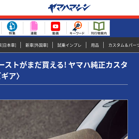
[日本車]
新車[外国車]
試乗インプレ
用品
カスタム＆パー
0サンバーストがまだ買える! ヤマハ純正カスタ
ズギア〉