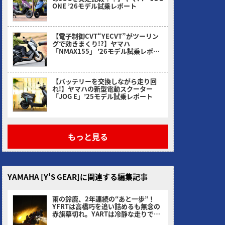
ONE ’26モデル試乗レポート
2026/03/31
【電子制御CVT“YECVT”がツーリン
グで効きまくり!?】ヤマハ
「NMAX155」 ’26モデル試乗レポー
ト
2026/02/24
【バッテリーを交換しながら走り回
れ!】ヤマハの新型電動スクーター
「JOG E」’25モデル試乗レポート
2026/01/30
もっと見る
YAMAHA [Y'S GEAR]に関連する編集記事
雨の鈴鹿、2年連続の“あと一歩”！
YFRTは高橋巧を追い詰めるも無念の
赤旗幕切れ。YARTは冷静な走りで4
位、王座連覇へ前進！
ヤングマシン編集部(サカイ)