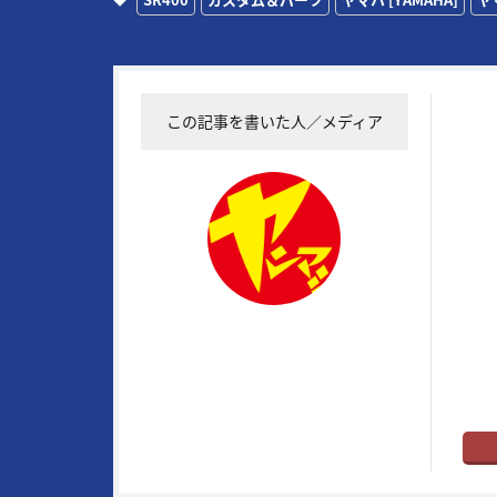
この記事を書いた人／メディア
19
常に
実証
RG4
物企
メイ
トル
はバ
ヤングマシン編集部
ト”だ
※ヤ