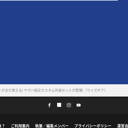
ストがまだ買える! ヤマハ純正カスタム外装セットが登場!〈ワイズギア〉
は？
ご利用案内
執筆／編集メンバー
プライバシーポリシー
運営