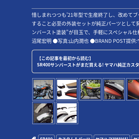
惜しまれつつも’21年型で生産終了し、改めてブ
すること必至の外装セットが純正パーツとして
ンバースト塗装”が目玉で、手軽にスペシャル仕
沼尾宏明 ●写真:山内潤也 ●BRAND POST提供:
【この記事を最初から読む】
SR400サンバーストがまだ買える! ヤマハ純正カ
SR400
カスタム＆パーツ
ヤマハ [YAMAHA]
ヤ