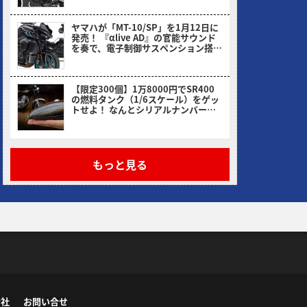
ヤマハが「MT-10/SP」を1月12日に
発売！ 『αlive AD』の官能サウンド
を奏で、電子制御サスペンション搭載
のSPも健在
ヤングマシン編集部(ヨ)
【限定300個】1万8000円でSR400
の燃料タンク（1/6スケール）をゲッ
トせよ！ なんとシリアルナンバー入
り
ヤングマシン編集部(ヨ)
もっと見る
会社
お問い合せ