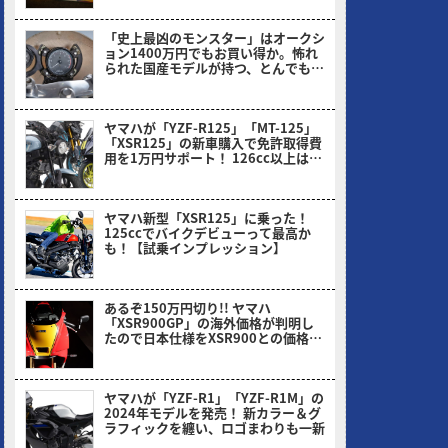
「史上最凶のモンスター」はオークシ
ョン1400万円でもお買い得か。怖れ
られた国産モデルが持つ、とんでもな
い伝説とは
ヤングマシン編集部(ナカ)
ヤマハが「YZF-R125」「MT-125」
「XSR125」の新車購入で免許取得費
用を1万円サポート！ 126cc以上は2
万円だっ!!
ヤングマシン編集部(ヨ)
ヤマハ新型「XSR125」に乗った！
125ccでバイクデビューって最高か
も！【試乗インプレッション】
ミヤケン(ヤングマシン編集部)
あるぞ150万円切り!! ヤマハ
「XSR900GP」の海外価格が判明し
たので日本仕様をXSR900との価格比
から予想してみた！
ヤングマシン編集部(ヨ)
ヤマハが「YZF-R1」「YZF-R1M」の
2024年モデルを発売！ 新カラー＆グ
ラフィックを纏い、ロゴまわりも一新
ヤングマシン編集部(ヨ)