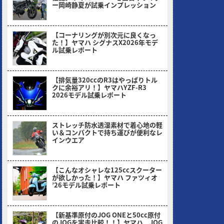
ー岡崎静夏が試乗インプレッション
2026/08/03
【コーナリングが別次元に良くなっ
た！】ヤマハ シグナスX2026年モデ
ル試乗レポート
2026/07/06
【排気量320ccのR3はやっぱりトル
クに余裕アリ！】ヤマハYZF-R3
2026モデル試乗レポート
2026/05/30
ストレッチ防水透湿素材で着心地の軽
い＆コンパクトで持ち運びが便利なレ
インウエア
2026/05/18
【こんなオシャレな125ccスクーター
が欲しかった！】ヤマハ ファツィオ
’26モデル試乗レポート
2026/04/28
【新基準原付のJOG ONEと50cc原付
のJOGを実走比較！！】ヤマハ JOG