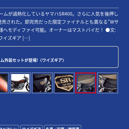
ームが過熱化しているヤマハSR400。さらに人気を後押し
発売された。即完売だった限定ファイナルとも異なる”Wサ
様へモディファイ可能。オーナーはマストバイだ！ ●文:
ワイズギア […]
スタム外装セットが登場!〈ワイズギア〉
マハマシン
ワイズギア
名車／旧車／絶版車