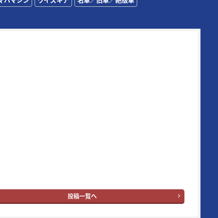
72年に創刊された日本の老舗モーターサイクルマガジンの一誌。
その時代の熱いバイク達を追い続け、最新モデル＆アイテムの
テストに定評がある。また、代名詞となる新車スクープは
00/500Γ時代（1984年3月号掲載）から30年以上続いている名
画で、業界内の生情報を独自追跡したものが主となっている。
ン読者層は50代とそのジュニア世代となる20代。ブランドタイ
の“ヤング”という単語はさすがに時代錯誤とはなったが、信条
イク乗りの多くが持ち合わせている“ヤング・アット・ハー
。
ングマシン：
YouTube
｜
X
｜
Facebook
｜
Instagram
投稿一覧へ