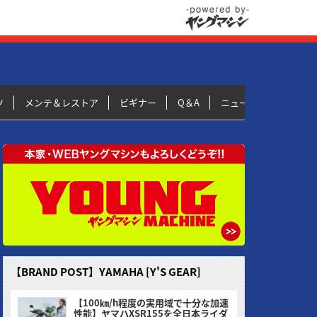
ツ
メンテ＆レストア
ビギナー
Q＆A
ニュース＆トピックス
【BRAND POST】YAMAHA [Y'S GEAR]
【100㎞/h程度の実用域で十分な加速
性能】ヤマハXSR155を全日本ライダ