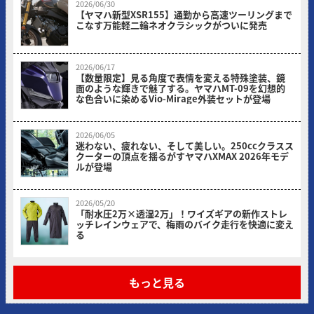
2026/06/30
【ヤマハ新型XSR155】通勤から高速ツーリングまで
こなす万能軽二輪ネオクラシックがついに発売
ヤングマシン編集部
2026/06/17
【数量限定】見る角度で表情を変える特殊塗装、鏡
面のような輝きで魅了する。ヤマハMT-09を幻想的
な色合いに染めるVio-Mirage外装セットが登場
ヤングマシン編集部
2026/06/05
迷わない、疲れない、そして美しい。250ccクラスス
クーターの頂点を揺るがすヤマハXMAX 2026年モデ
ルが登場
ヤングマシン編集部
2026/05/20
「耐水圧2万×透湿2万」！ワイズギアの新作ストレ
ッチレインウェアで、梅雨のバイク走行を快適に変え
る
ヤングマシン編集部(ヤマ)
もっと見る