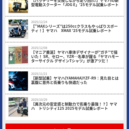
【バッテリーを交換しながら走り回れ!】ヤマハの新
型電動スクーター「JOG E」’25モデル試乗レポート
2025/12/24
【“MAXシリーズ”は250ccクラスもやっぱりスポー
ティ！】ヤマハ XMAX ’25モデル試乗レポート
2025/12/08
【マニア垂涎】ヤマハ車体デザイナーが“ガチ”で描
いた！ SR、セロー、YZR…名車が躍る「ヤマハモー
ターサイクル デザインTシャツ」が激アツだ！
2025/11/21
【新型試乗】ヤマハ(YAMAHA)YZF-R9：見た目とは
裏腹に意外と街乗りも快適だった
2025/10/29
【異次元の安定感と制動力で街乗り最強！？】ヤマ
ハ トリシティ125 2025モデル試乗レポート