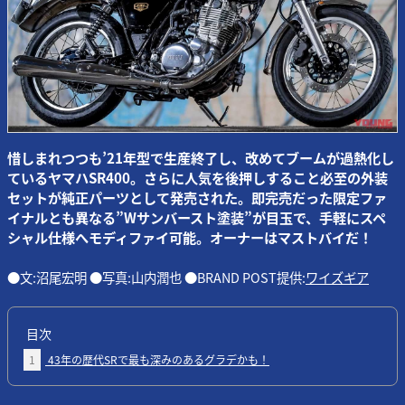
惜しまれつつも’21年型で生産終了し、改めてブームが過熱化し
ているヤマハSR400。さらに人気を後押しすること必至の外装
セットが純正パーツとして発売された。即完売だった限定ファ
イナルとも異なる”Wサンバースト塗装”が目玉で、手軽にスペ
シャル仕様へモディファイ可能。オーナーはマストバイだ！
●文:沼尾宏明 ●写真:山内潤也 ●BRAND POST提供:
ワイズギア
目次
1
43年の歴代SRで最も深みのあるグラデかも！