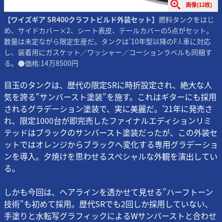
画像(12枚)
【ワイズギア SR400クラフトビルド外装セット】
燃料タンクをはじ
め、サイドカバー×2、シート表皮、テールカバーの5点がセット。
数量は未定ながら限定生産だ。タンクは’10年型以降のF.I.車に対応
し、装着用にガスケット／ワッシャー／コーションラベルも同梱す
る。●価格:14万8500円
目玉のタンクは、歴代の限定SRに時折設定され、絶大な人
気を誇る”サンバースト塗装”を施す。これはギターにも採用
されるグラデーション塗装で、実に美麗だ。’21年に発売さ
れ、限定1000台が即完売したファイナルエディションリミ
テッドはブラックのサンバースト塗装だったが、この外装セ
ットではオレンジからブラックへ変化する専用グラデーショ
ンを導入。夕焼けを思わせるスペシャルな外観を演出してい
る。
しかも今回は、ヘアラインを透かせて見せる”ハーフトーン
技術”も初めて採用。歴代SRでも2回しか採用していない、
手塗りと水転写グラフィックによるWサンバーストと合わせ