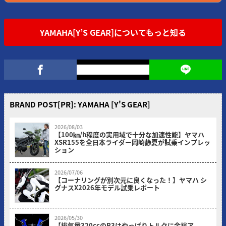
YAMAHA[Y’S GEAR]についてもっと知る
BRAND POST[PR]: YAMAHA [Y'S GEAR]
2026/08/03
【100㎞/h程度の実用域で十分な加速性能】ヤマハ
XSR155を全日本ライダー岡崎静夏が試乗インプレッ
ション
2026/07/06
【コーナリングが別次元に良くなった！】ヤマハ シ
グナスX2026年モデル試乗レポート
2026/05/30
【排気量320ccのR3はやっぱりトルクに余裕ア