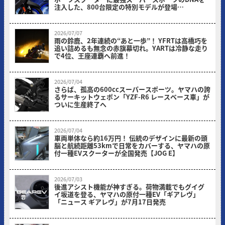
注入した、800台限定の特別モデルが登場
【CYGNUS X SPECIAL EDITION】
ヤングマシン編集部
2026/07/07
雨の鈴鹿、2年連続の“あと一歩”！ YFRTは高橋巧を
追い詰めるも無念の赤旗幕切れ。YARTは冷静な走り
で4位、王座連覇へ前進！
ヤングマシン編集部(サカイ)
2026/07/04
さらば、孤高の600ccスーパースポーツ。ヤマハの誇
るサーキットウェポン「YZF-R6 レースベース車」が
ついに生産終了へ
ヤングマシン編集部
2026/07/04
車両単体なら約16万円！ 伝統のデザインに最新の頭
脳と航続距離53kmで日常をカバーする、ヤマハの原
付一種EVスクーターが全国発売【JOG E】
ヤングマシン編集部
2026/07/03
後進アシスト機能が神すぎる。荷物満載でもグイグ
イ坂道を登る、ヤマハの原付一種EV「ギアレヴ」
「ニュース ギアレヴ」が7月17日発売
ヤングマシン編集部