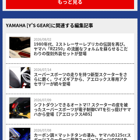
もっと見る
YAMAHA [Y'S GEAR]に関連する編集記事
2026/08/02
1980年代、2ストレーサーレプリカの伝説を再び。
ヤマハ「RZ250」の流麗なフォルムを蘇らせるこだ
わりの復刻外装セットが登場
ヤングマシン編集部
2026/07/14
スーパースポーツの走りを持つ新型スクーターをさ
らに磨く。ワイズギアから、アエロックス専用アク
セサリーが続々登場
ヤングマシン編集部
2026/07/09
シフトダウンできるオートマ!? スクーターの皮を被
ったスーパースポーツが電子制御CVTを引っ提げヤマ
ハから登場【アエロックスABS】
ヤングマシン編集部
2026/07/08
カーボン調×マットチタンの凄み。ヤマハの125ccス
ポーツスクーターに最強スーパースポーツのDNAを