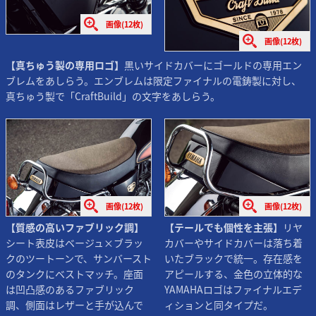
画像(12枚)
画像(12枚)
【真ちゅう製の専用ロゴ】
黒いサイドカバーにゴールドの専用エン
ブレムをあしらう。エンブレムは限定ファイナルの電鋳製に対し、
真ちゅう製で「CraftBuild」の文字をあしらう。
画像(12枚)
画像(12枚)
【テールでも個性を主張】
リヤ
【質感の高いファブリック調】
カバーやサイドカバーは落ち着
シート表皮はベージュ×ブラッ
いたブラックで統一。存在感を
クのツートーンで、サンバースト
アピールする、金色の立体的な
のタンクにベストマッチ。座面
YAMAHAロゴはファイナルエデ
は凹凸感のあるファブリック
ィションと同タイプだ。
調、側面はレザーと手が込んで