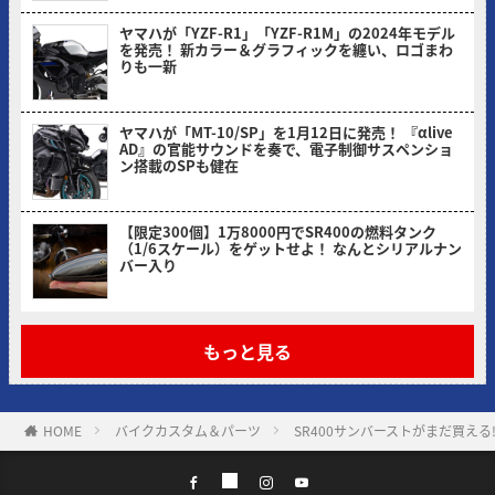
ヤマハが「YZF-R1」「YZF-R1M」の2024年モデル
を発売！ 新カラー＆グラフィックを纏い、ロゴまわ
りも一新
ヤングマシン編集部(ヨ)
ヤマハが「MT-10/SP」を1月12日に発売！ 『αlive
AD』の官能サウンドを奏で、電子制御サスペンショ
ン搭載のSPも健在
ヤングマシン編集部(ヨ)
【限定300個】1万8000円でSR400の燃料タンク
（1/6スケール）をゲットせよ！ なんとシリアルナン
バー入り
ヤングマシン編集部(ヨ)
もっと見る
HOME
バイクカスタム＆パーツ
SR400サンバーストがまだ買え