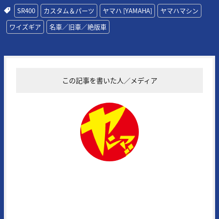
SR400
カスタム＆パーツ
ヤマハ [YAMAHA]
ヤマハマシン
ワイズギア
名車／旧車／絶版車
この記事を書いた人／メディア
ヤングマシン編集部
1972年に創刊された日本の老舗モーターサイクルマガジンの一誌。常
にその時代の熱いバイク達を追い続け、最新モデル＆アイテムの実証テ
ストに定評がある。また、代名詞となる新車スクープはRG400/500Γ時