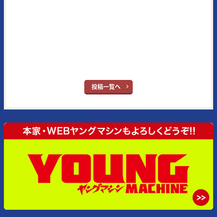
代（1984年3月号掲載）から30年以上続いている名物企画で、業界内
の生情報を独自追跡したものが主となっている。メイン読者層は50代
とそのジュニア世代となる20代。ブランドタイトルの“ヤング”という
単語はさすがに時代錯誤とはなったが、信条はバイク乗りの多くが持
ち合わせている“ヤング・アット・ハート”だ。
※ヤングマシン：
YouTube
｜
X
｜
Facebook
｜
Instagram
投稿一覧へ