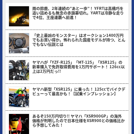
雨の鈴鹿、2年連続の“あと一歩”！ YFRTは高橋巧を
追い詰めるも無念の赤旗幕切れ。YARTは冷静な走り
で4位、王座連覇へ前進！
ヤングマシン編集部(サカイ)
「史上最凶のモンスター」はオークション1400万円
でもお買い得か。怖れられた国産モデルが持つ、とん
でもない伝説とは
ヤングマシン編集部(ナカ)
ヤマハが「YZF-R125」「MT-125」「XSR125」の
新車購入で免許取得費用を1万円サポート！ 126cc以
上は2万円だっ!!
ヤングマシン編集部(ヨ)
ヤマハ新型「XSR125」に乗った！ 125ccでバイクデ
ビューって最高かも！【試乗インプレッション】
ミヤケン(ヤングマシン編集部)
あるぞ150万円切り!! ヤマハ「XSR900GP」の海外
価格が判明したので日本仕様をXSR900との価格比か
ら予想してみた！
ヤングマシン編集部(ヨ)