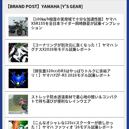
【BRAND POST】YAMAHA [Y'S GEAR]
【100㎞/h程度の実用域で十分な加速性能】ヤマハ
XSR155を全日本ライダー岡崎静夏が試乗インプレッ
ション
2026/08/03
【コーナリングが別次元に良くなった！】ヤマハ シ
グナスX2026年モデル試乗レポート
2026/07/06
【排気量320ccのR3はやっぱりトルクに余裕ア
リ！】ヤマハYZF-R3 2026モデル試乗レポート
2026/05/30
ストレッチ防水透湿素材で着心地の軽い＆コンパク
トで持ち運びが便利なレインウエア
2026/05/18
【こんなオシャレな125ccスクーターが欲しかっ
た！】ヤマハ ファツィオ ’26モデル試乗レポート