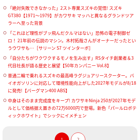
「絶対失敗できなかった」2スト専業スズキの覚悟! スズキ
GT380【1971～1979】がカワサキ マッハと異なるグランドツア
ラーへ至った背景
「これほど理性がブッ飛んだクルマはない」恐怖の電子制御ゼ
ロ！ 21年前の伝説のマシン。木村拓哉さんがオーナーだったとい
うウワサも…［サリーン S7 ツインターボ］
「自分たちがワクワクするモノを生み出す」RSタイチ創業者＆3
代目社長が語る歴史と展望【50年カンパニー Vol.8】
普通二輪で乗れるスズキの最高峰ラグジュアリースクーター。バ
イオガソリンに対応して環境性能向上がした2027年モデルが8/18
に発売!【バーグマン400 ABS】
中身はそのまま完成度をキープ! カワサキNinja 250が2027年モデ
ルとして価格据え置きの72万6000円で登場。新色「パールロボテ
ィックホワイト」でシックにイメチェン
1
2