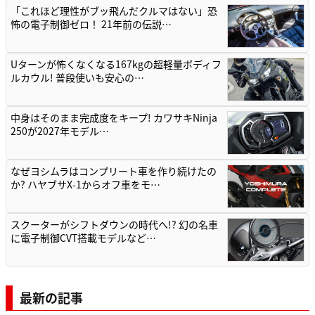
「これほど理性がブッ飛んだクルマはない」恐
怖の電子制御ゼロ！ 21年前の伝説…
Uターンが怖くなくなる167kgの超軽量ボディフ
ルカウル! 普段使いも安心の…
中身はそのまま完成度をキープ! カワサキNinja
250が2027年モデル…
なぜヨシムラはコンプリート車を作り続けたの
か? ハヤブサX-1からオフ車をモ…
スクーターがシフトダウンの時代へ!? 幻の名車
に電子制御CVT搭載モデルなど…
最新の記事