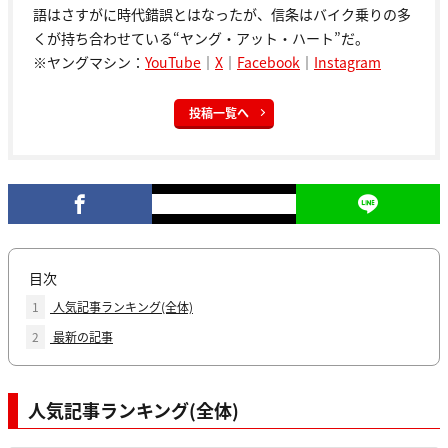
語はさすがに時代錯誤とはなったが、信条はバイク乗りの多
くが持ち合わせている“ヤング・アット・ハート”だ。
※ヤングマシン：
YouTube
｜
X
｜
Facebook
｜
Instagram
投稿一覧へ
目次
1
人気記事ランキング(全体)
2
最新の記事
人気記事ランキング(全体)