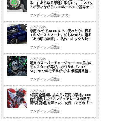
る…」あらゆる車種に取付OK。コンパク
トボディながら1700ルーメンで視界を確
保する［デイトナ・LEDフォグランプユ
ニット プレシャスレイ スモール］
ヤングマシン編集部(ナカ)
2026/08/05
悪魔のZからAE86まで、疲れた心に蘇る
エキゾーストノート。忙しい大人に贈る
「あの頃の熱狂」、名作コミック＆映画
の愛機たちが東京駅地下に期間限定で集
結！
ヤングマシン編集部
2026/08/05
驚異のスーパーチャージャー! 200馬力の
モンスターが再び。カワサキ「Z H2
SE」2027年モデルが9/5に価格据え置き
で発売
ヤングマシン編集部
2026/07/31
4気筒全盛期に挑んだ2気筒の意地。600
台が殺到した”アマチュアレースの甲子
園”鈴鹿4耐を彩った、女性コンビの「ス
ズキGSX400E」が特別展示開始
ヤングマシン編集部