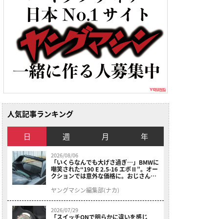
人気記事ランキング
日
週
月
年
2026/08/06
「いくらなんでも大げさ過ぎ…」BMWに
嘲笑された“190 E 2.5-16 エボⅡ”。オー
クションでは意外な価格に。おじさん達
が少年だった頃の憧れのクルマを深堀り
ヤングマシン編集部(ナカ)
2026/07/29
「スイッチONで明らかに違いを感じ