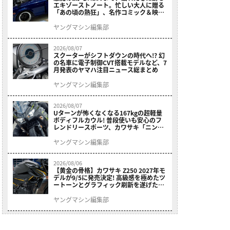
エキゾーストノート。忙しい大人に贈る
「あの頃の熱狂」、名作コミック＆映画
の愛機たちが東京駅地下に期間限定で集
結！
ヤングマシン編集部
2026/08/07
スクーターがシフトダウンの時代へ!? 幻
の名車に電子制御CVT搭載モデルなど、7
月発表のヤマハ注目ニュース総まとめ
ヤングマシン編集部
2026/08/07
Uターンが怖くなくなる167kgの超軽量
ボディフルカウル! 普段使いも安心のフ
レンドリースポーツ、カワサキ「ニンジ
ャ400」2027モデルが価格据え置きで
9/5発売
ヤングマシン編集部
2026/08/06
【黄金の骨格】カワサキ Z250 2027年モ
デルが9/5に発売決定! 高級感を極めたツ
ートーンとグラフィック刷新を遂げた本
格250ccスポーツだ
ヤングマシン編集部