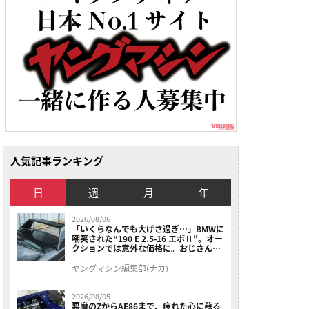
人気記事ランキング
日
週
月
年
2026/08/06
「いくらなんでも大げさ過ぎ…」BMWに
嘲笑された“190 E 2.5-16 エボⅡ”。オー
クションでは意外な価格に。おじさん達
が少年だった頃の憧れのクルマを深堀り
ヤングマシン編集部(ナカ)
2026/08/05
悪魔のZからAE86まで、疲れた心に蘇る