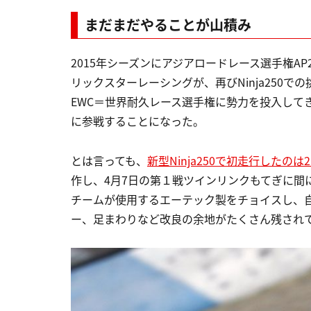
まだまだやることが山積み
2015年シーズンにアジアロードレース選手権A
リックスターレーシングが、再びNinja250で
EWC＝世界耐久レース選手権に勢力を投入してきたが
に参戦することになった。
とは言っても、
新型Ninja250で初走行したのは
作し、4月7日の第１戦ツインリンクもてぎに間に
チームが使用するエーテック製をチョイスし、自
ー、足まわりなど改良の余地がたくさん残され