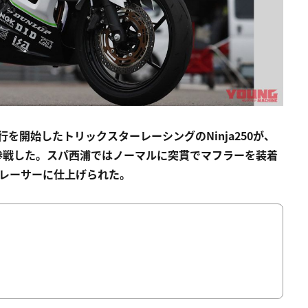
行を開始したトリックスターレーシングのNinja250が、
0に参戦した。スパ西浦ではノーマルに突貫でマフラーを装着
0レーサーに仕上げられた。