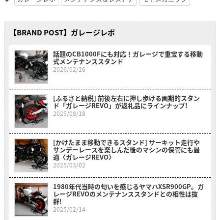
【BRAND POST】ガレージレボ
話題のCB1000Fにも対応！ガレージで重宝する移動
式メンテナンススタンド
2026/02/26
[ふるさと納税] 前後左右に押し歩ける画期的スタン
ド「ガレージREVO」が返礼品にラインナップ!
2025/08/18
[かけたまま移動できるスタンド] サーキット走行や
サンデーレースを楽しんだ後のマシンの保管にも最
適〈ガレージREVO〉
2025/03/02
1980年代当時の匂いを感じるヤマハXSR900GP。ガ
レージREVOのメンテナンススタンドとの相性は抜
群!
2025/02/14