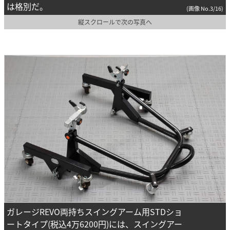
は格別だ。
(画像 No.3/16)
縦スクロールで次の写真へ
ガレージREVO両持ちスイングアーム用STDショ
ートタイプ(税込4万6200円)には、スイングアー