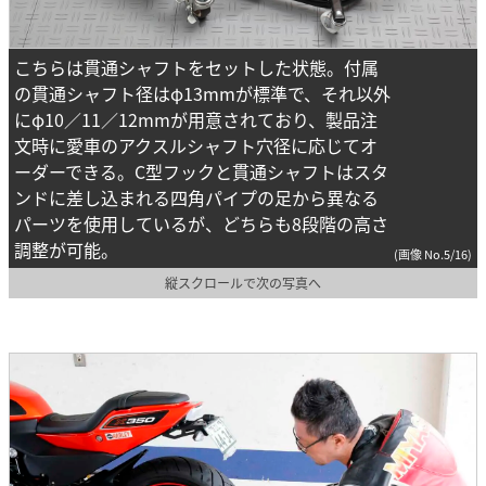
こちらは貫通シャフトをセットした状態。付属
の貫通シャフト径はφ13mmが標準で、それ以外
にφ10／11／12mmが用意されており、製品注
文時に愛車のアクスルシャフト穴径に応じてオ
ーダーできる。C型フックと貫通シャフトはスタ
ンドに差し込まれる四角パイプの足から異なる
パーツを使用しているが、どちらも8段階の高さ
調整が可能。
(画像 No.5/16)
縦スクロールで次の写真へ