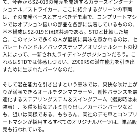
て、今春からSZ-019の発売を開始するカラーズインターナ
ショナル／ストライカー。ここに紹介するグリーンの車両
は、その開発ベースと言うべきデモ車で、コンプリートマシ
ンではオプション扱いの部品を各部に装着しているものの、
基本構成はSZ-019とほぼ共通である。STDと比較した場
合、このマシンで多くの人が最初に興味を惹かれるのは、セ
パレートハンドル／バックステップ／オリジナルシートの投
入によって、一新されたライディングポジションだろう。こ
れらはSTDでは体感しづらい、Z900RSの潜在能力を引き出
すために生まれたパーツなのだ。
そして潜在能力を引き出すという意味では、爽快な吹け上が
りが満喫できるオールチタンマフラーや、剛性バランスを最
適化するステアリングステム＆スイングアーム（撮影時は未
装着）、多種多様なアルミ削り出し／カーボンパーツなど
も、狙いは同様である。もちろん、同社のデモ車とコンプリ
ートマシンが採用するすべてのオリジナルパーツは、単品販
売も行われている。