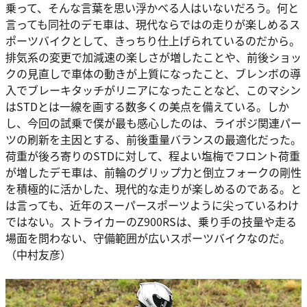
乗って、そんな言葉を思い浮かべる人はいないだろう。何と
言っても同社のデモ車は、現代ならではの走りが楽しめるス
ポーツバイクとして、きっちり仕上げられているのだから。
排気系の変更で加減速の楽しさが増したことや、前後ショッ
クの見直しで車体の動きが上質になったこと、ブレンボの導
入でブレーキタッチがリニアになったことなど、このマシン
はSTDとは一線を画する数多くの美点を備えている。しか
し、今回の試乗で僕が最も感心したのは、ライポジ関連パー
ツの刷新を主因とする、前後重量バランスの最適化だった。
荷重が後ろ寄りのSTDに対して、程よい塩梅でフロント荷重
が増したデモ車は、前輪のグリップ力と倒立フォークの剛性
を積極的に活かした、現代的な走りが楽しめるのである。と
は言っても、近年のスーパースポーツように尖っているわけ
ではない。ストライカーのZ900RSは、乗り手の技量や走る
場面を問わない、守備範囲が広いスポーツバイクなのだ。
（中村友彦）