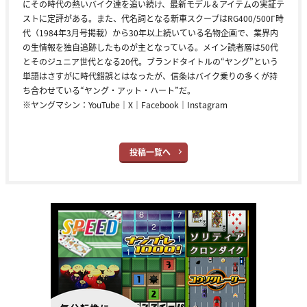
にその時代の熱いバイク達を追い続け、最新モデル＆アイテムの実証テ
ストに定評がある。また、代名詞となる新車スクープはRG400/500Γ時
代（1984年3月号掲載）から30年以上続いている名物企画で、業界内
の生情報を独自追跡したものが主となっている。メイン読者層は50代
とそのジュニア世代となる20代。ブランドタイトルの“ヤング”という
単語はさすがに時代錯誤とはなったが、信条はバイク乗りの多くが持
ち合わせている“ヤング・アット・ハート”だ。
※ヤングマシン：
YouTube
｜
X
｜
Facebook
｜
Instagram
投稿一覧へ