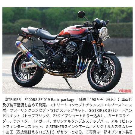
【STRIKER Z900RS SZ-019 Basic package 価格：198万円（税込）】車両代
及び納車整備も含めて発売。ストリートコンセプトチタンフルエキゾースト、ス
ポーツツーリングコンセプト”STC”ステップキット、G-STRIKERセパレートハン
ドルキット（トップブリッジ、Z2タイプショートミラー込み）、ガードスライ
ダー、ラジエターコアガード、オリジナルタンデムステップバー、アルミビレッ
トフェンダーレスキット、G-STRIKERスイングアーム、オリジナルカスタムシー
ト加工（表皮張替え＆ロゴ入れ）がセットとなる。※写真は一部オプション装着