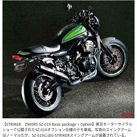
【STRIKER Z900RS SZ-019 Basic package + Option】東京モーターサイクル
ショーで公開されたSZ-019オプション仕様のデモ車両。写真のスイングアーム
はノーマルだが、SZ-019にはG-STRIKERスイングアームが装着されている。