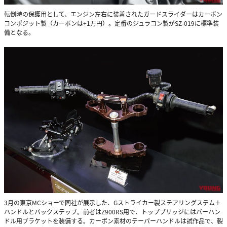
転倒時の保護用として、エンジン左右に装着されたガードスライダーはカーボン
コンポジット製（カーボンは+1万円）。定番のジュラコン製がSZ-019に標準装
備となる。
3月の東京MCショーで同社が展示した、Gストライカー製ステアリングステム＋
ハンドルとバックステップ。前者はZ900RS用で、トップブリッジにはバーハン
ドル用ブラケットを装備する。カーボン素材のテーパーハンドルは試作品で、製