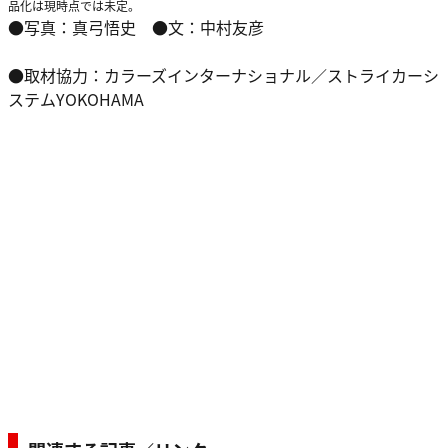
品化は現時点では未定。
●写真：真弓悟史 ●文：中村友彦
●取材協力：カラーズインターナショナル／ストライカーシ
ステムYOKOHAMA