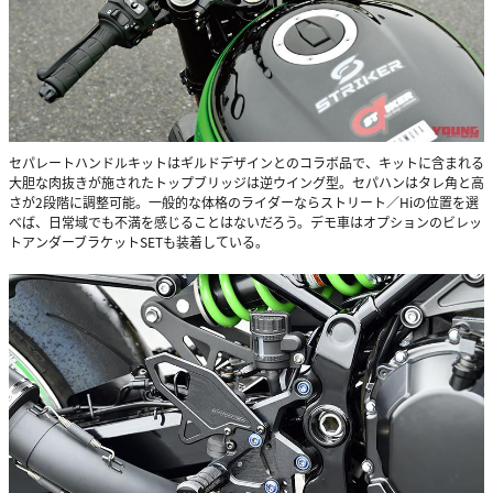
セパレートハンドルキットはギルドデザインとのコラボ品で、キットに含まれる
大胆な肉抜きが施されたトップブリッジは逆ウイング型。セパハンはタレ角と高
さが2段階に調整可能。一般的な体格のライダーならストリート／Hiの位置を選
べば、日常域でも不満を感じることはないだろう。デモ車はオプションのビレッ
トアンダーブラケットSETも装着している。