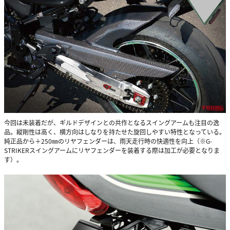
今回は未装着だが、ギルドデザインとの共作となるスイングアームも注目の逸
品。縦剛性は高く、横方向はしなりを持たせた旋回しやすい特性となっている。
純正品から＋250㎜のリヤフェンダーは、雨天走行時の快適性を向上（※G-
STRIKERスイングアームにリヤフェンダーを装着する際は加工が必要となりま
す）。