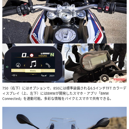
750（右下）にはオプションで、850には標準装備される6.5インチTFT カラーデ
ィスプレイ（上、左下）にはBMWが開発したスマホ・アプリ「BMW
Connected」を連動可能。多彩な情報をバイクとスマホで共有できる。