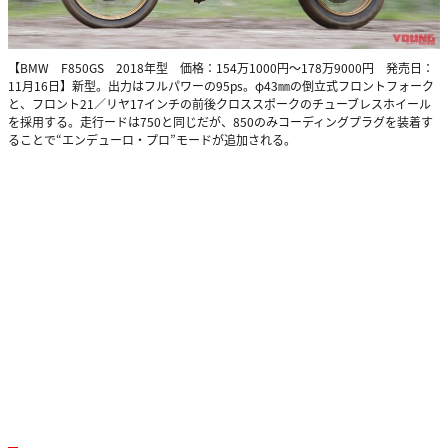
【BMW F850GS 2018年型 価格：154万1000円～178万9000円 発売日：
11月16日】新型。出力はフルパワーの95ps。φ43㎜の倒立式フロントフォーク
と、フロント21／リヤ17インチの前後クロススポークのチューブレスホイール
を採用する。走行ードは750と同じだが、850のみコーディングプラグを装着す
ることで“エンデューロ・プロ”モードが追加される。