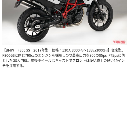
【BMW F800GS 2017年型 価格：130万8000円～133万3000円】従来型。
F800GSと同じ798㏄のエンジンを採用しつつ最高出力を800の85ps→75psに落
としたGS入門機。前後ホイールはキャストでフロントは使い勝手の良い19イン
チを採用する。