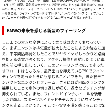
【BMW F750GS 2018年型 価格：129万6000円～154万4000円 発売日：
11月16日】新型。電気系のセッティング変更で出力を77psに抑えるほか、φ41
㎜の正立式フロントフォークと、フロント19/リヤ17インチの前後キャストホイ
ールを装備。ライディングモードは“ロード”と“レイン”をベースに、オプション
のプロモードを選べば“ダイナミック”と“エンデューロ”が追加できる。
BMWの未来を感じる新型のフィーリング
ここまでの大きな変更によって乗り味は大きく変わってい
る。まずエンジンは排気量が拡大したことによる力強さに加
え、不等間隔爆発としたことでリヤタイヤがしっかりと路面
を捉える感覚が強くなり、アクセル操作と直結したように車
体を前に押し出していく。このフィーリングは850で走った
オフロードはもちろん、最高出力を抑えている750でワイン
ディングを走ったときにも感じることができた。また軽量コ
ンパクトなエンジンとフレーム、さらには逆回転クランクを
採用したことで車体の切り返しが軽く、過度なピッチングが
抑えられている。また、フロント19インチホイールを装着
した750は、スポーツネイキッドモデルのようにワインディ
ングを走ることができ、そこで不安や不満を感じることはな