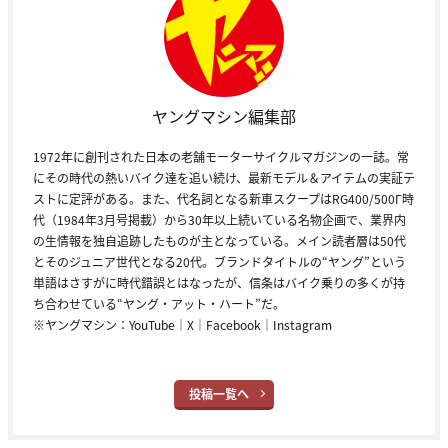
ヤングマシン編集部
1972年に創刊された日本の老舗モーターサイクルマガジンの一誌。常
にその時代の熱いバイク達を追い続け、最新モデル＆アイテムの実証テ
ストに定評がある。また、代名詞となる新車スクープはRG400/500Γ時
代（1984年3月号掲載）から30年以上続いている名物企画で、業界内
の生情報を独自追跡したものが主となっている。メイン読者層は50代
とそのジュニア世代となる20代。ブランドタイトルの“ヤング”という
単語はさすがに時代錯誤とはなったが、信条はバイク乗りの多くが持
ち合わせている“ヤング・アット・ハート”だ。
※ヤングマシン：
YouTube
｜
X
｜
Facebook
｜
Instagram
投稿一覧へ