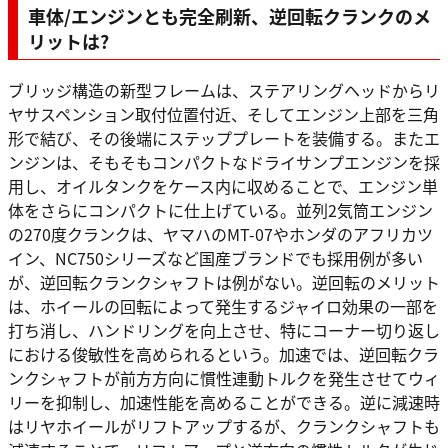
車体/エンジンとも完全刷新、逆回転クランクのメ
リットは?
ブリッジ構造の新型フレームは、ステアリングヘッドからリ
ヤサスペンション取付位置付近、そしてエンジン上部を三角
形で結び、その後端にステッププレートを装備する。またエ
ンジンは、そもそもコンパクトなドライサンプエンジンを採
用し、オイルタンクをケース内に収めることで、エンジン単
体をさらにコンパクトに仕上げている。並列2気筒エンジン
の270度クランクは、ヤマハのMT-07やホンダのアフリカツ
イン、NC750シリーズなど国産ブランドでも採用例が多い
が、逆回転クランクシャフトは例がない。逆回転のメリット
は、ホイールの回転によって発生するジャイロ効果の一部を
打ち消し、ハンドリングを向上させ、特にコーナー切り返し
における俊敏性を高められるという。加速では、逆回転クラ
ンクシャフトが前方方向に慣性連動トルクを発生させてウィ
リーを抑制し、加速性能を高めることができる。逆に減速時
はリヤホイールがリフトアップするが、クランクシャフトも