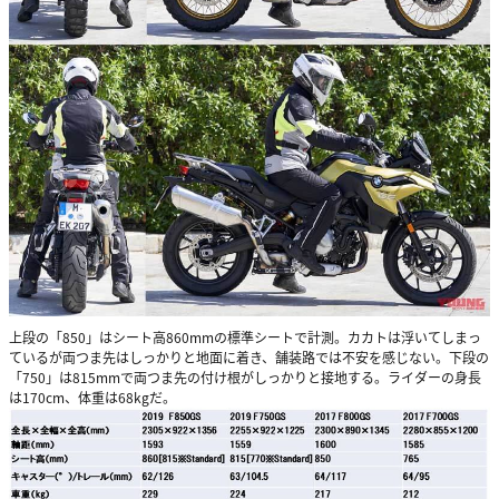
上段の「850」はシート高860mmの標準シートで計測。カカトは浮いてしまっ
ているが両つま先はしっかりと地面に着き、舗装路では不安を感じない。下段の
「750」は815mmで両つま先の付け根がしっかりと接地する。ライダーの身長
は170cm、体重は68kgだ。