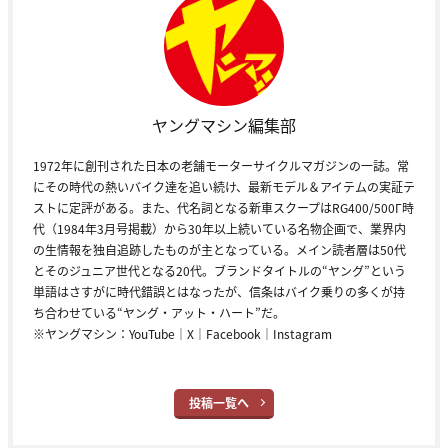
ヤングマシン編集部
1972年に創刊された日本の老舗モーターサイクルマガジンの一誌。常
にその時代の熱いバイク達を追い続け、最新モデル＆アイテムの実証テ
ストに定評がある。また、代名詞となる新車スクープはRG400/500Γ時
代（1984年3月号掲載）から30年以上続いている名物企画で、業界内
の生情報を独自追跡したものが主となっている。メイン読者層は50代
とそのジュニア世代となる20代。ブランドタイトルの“ヤング”という
単語はさすがに時代錯誤とはなったが、信条はバイク乗りの多くが持
ち合わせている“ヤング・アット・ハート”だ。
※ヤングマシン：
YouTube
｜
X
｜
Facebook
｜
Instagram
投稿一覧へ