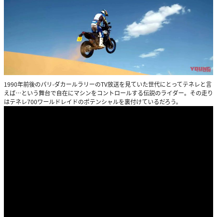
1990年前後のパリ-ダカールラリーのTV放送を見ていた世代にとってテネレと言
えば…という舞台で自在にマシンをコントロールする伝説のライダー。その走り
はテネレ700ワールドレイドのポテンシャルを裏付けているだろう。