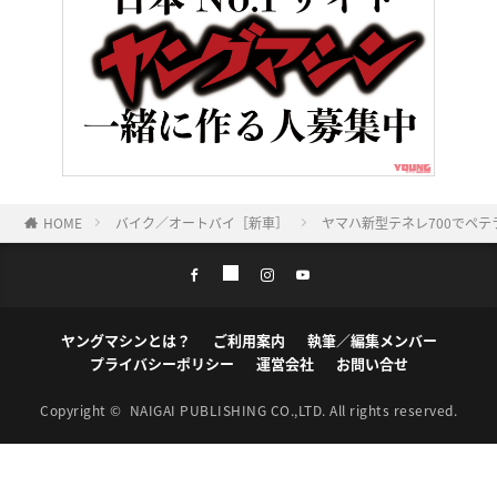
HOME
バイク／オートバイ［新車］
ヤマハ新型テネレ700でペ
ヤングマシンとは？
ご利用案内
執筆／編集メンバー
プライバシーポリシー
運営会社
お問い合せ
Copyright ©
NAIGAI PUBLISHING CO.,LTD.
All rights reserved.