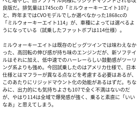
へと増やし、旧ソフテイル同様にリジッドマウントされる改
良版だ。排気量は1745ccの「ミルウォーキーエイト107」
と、昨年まではCVOモデルでしか選べなかった1868ccの
「ミルウォーキーエイト114」が、車種によっては選べるよ
うになっている（試乗したファットボブは114仕様）。
ミルウォーキーエイトは既存のビッグツインでは味わえなか
った、高回転の伸び感が持ち味のエンジンだが、新ソフテイ
ルはそれに加え、低中速でのハーレーらしい鼓動感がツーリ
ング系よりも強め。今回試乗したのはアメリカ仕様で、日本
仕様とはマフラーが異なる点などを考慮する必要はあるが、
このあたりにリジッドマウント化の効能があるはずだ。ちな
みに、出力的にも気持ちよさも107で全く不満はないのだ
が、やはり114は全域で爆発感が強く、乗ると素直に「いい
なあ」と思えてしまう。