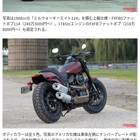
写真は1868ccの「ミルウォーキーエイト114」を積む上級仕様・FXFBSファッ
トボブ114（246万3000円〜）。1745ccエンジンのFXFBファットボブ（218万
8000円〜）も設定される。
ボディカラーは全５色。写真のアメリカ仕様は車体左側にナンバープレートが配
されるが、日本仕様はスイングアームからステーを伸ばし、車体中央に配置され