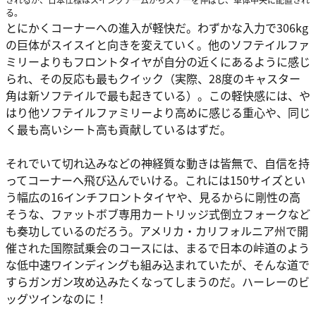
る。
とにかくコーナーへの進入が軽快だ。わずかな入力で306kg
の巨体がスイスイと向きを変えていく。他のソフテイルファ
ミリーよりもフロントタイヤが自分の近くにあるように感じ
られ、その反応も最もクイック（実際、28度のキャスター
角は新ソフテイルで最も起きている）。この軽快感には、や
はり他ソフテイルファミリーより高めに感じる重心や、同じ
く最も高いシート高も貢献しているはずだ。
それでいて切れ込みなどの神経質な動きは皆無で、自信を持
ってコーナーへ飛び込んでいける。これには150サイズとい
う幅広の16インチフロントタイヤや、見るからに剛性の高
そうな、ファットボブ専用カートリッジ式倒立フォークなど
も奏功しているのだろう。アメリカ・カリフォルニア州で開
催された国際試乗会のコースには、まるで日本の峠道のよう
な低中速ワインディングも組み込まれていたが、そんな道で
すらガンガン攻め込みたくなってしまうのだ。ハーレーのビ
ッグツインなのに！