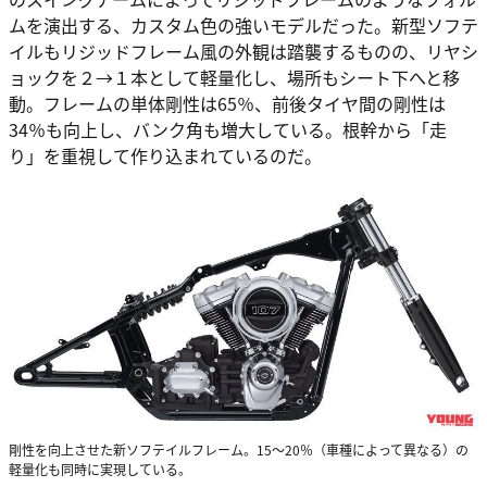
ムを演出する、カスタム色の強いモデルだった。新型ソフテ
イルもリジッドフレーム風の外観は踏襲するものの、リヤシ
ョックを２→１本として軽量化し、場所もシート下へと移
動。フレームの単体剛性は65％、前後タイヤ間の剛性は
34％も向上し、バンク角も増大している。根幹から「走
り」を重視して作り込まれているのだ。
剛性を向上させた新ソフテイルフレーム。15〜20％（車種によって異なる）の
軽量化も同時に実現している。