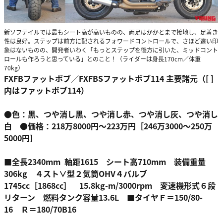
新ソフテイルでは最もシート高が高いものの、両足はかかとまで接地し、足着き
性は良好。ステップは前方に配されるフォワードコントロールで、さほど遠い印
象はないものの、開発者いわく「もっとステップを後方に引いた、ミッドコント
ロールも作ろうと思っている」とのこと！（ライダーは身長170cm／体重
70kg）
FXFBファットボブ／FXFBSファットボブ114 主要諸元（[ ]
内はファットボブ114）
●色：黒、つや消し黒、つや消し赤、つや消し灰、つや消し
白 ●価格：218万8000円〜223万円［246万3000〜250万
5000円］
■全長2340mm 軸距1615 シート高710mm 装備重量
306kg ４スト∨型２気筒OHV４バルブ
1745cc［1868cc］ 15.8kg-m/3000rpm 変速機形式６段
リターン 燃料タンク容量13.6L ■タイヤＦ＝150/80-
16 Ｒ＝180/70B16