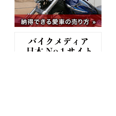
HOME
バイク／オートバイ［旧型車／旧車／名車／絶版車］
歴代