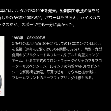
同年にはホンダがCBX400Fを発売。短期間で最強の座を奪
たのがGSX400FWだ。パワーはもちろん、ハイメカの
ックスだが、スポーツ性も十分に高かった。
1983年 GSX400FW
新設計の水冷4気筒DOHC4バルブのTSCCエンジンは50ps
を発揮（84年の2型ではGSX-R同様の59ps）。角型・丸型
併用のダブルクレードルフレームやアルミ角型スイング
アーム、セミエア式のフロントフォークやリヤのフルフロ
ーターサスペンション、16インチの前輪やANDFなどシャ
シーも新機構を満載。写真のビキニカウル仕様の他に、
フレームマウントのハーフフェアリング仕様もある。
)