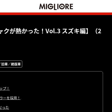
が熱かった！Vol.3 スズキ編】（2
／旧車／絶版車
アップ！
フラーを採用！
だった