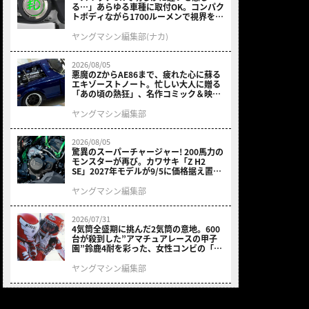
る…」あらゆる車種に取付OK。コンパク
トボディながら1700ルーメンで視界を確
保する［デイトナ・LEDフォグランプユ
ニット プレシャスレイ スモール］（2ペ
ヤングマシン編集部(ナカ)
ージ目）
2026/08/05
悪魔のZからAE86まで、疲れた心に蘇る
エキゾーストノート。忙しい大人に贈る
「あの頃の熱狂」、名作コミック＆映画
の愛機たちが東京駅地下に期間限定で集
結！（2ページ目）
ヤングマシン編集部
2026/08/05
驚異のスーパーチャージャー! 200馬力の
モンスターが再び。カワサキ「Z H2
SE」2027年モデルが9/5に価格据え置き
で発売（2ページ目）
ヤングマシン編集部
2026/07/31
4気筒全盛期に挑んだ2気筒の意地。600
台が殺到した”アマチュアレースの甲子
園”鈴鹿4耐を彩った、女性コンビの「ス
ズキGSX400E」が特別展示開始（2ペー
ジ目）
ヤングマシン編集部