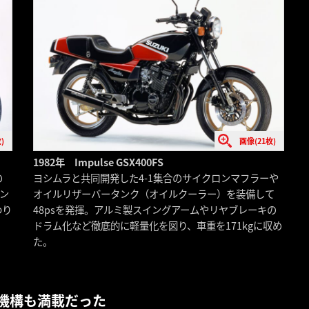
)
画像(21枚)
1982年 Impulse GSX400FS
の
ヨシムラと共同開発した4-1集合のサイクロンマフラーや
アン
オイルリザーバータンク（オイルクーラー）を装備して
わり
48psを発揮。アルミ製スイングアームやリヤブレーキの
ドラム化など徹底的に軽量化を図り、車重を171kgに収め
た。
機構も満載だった