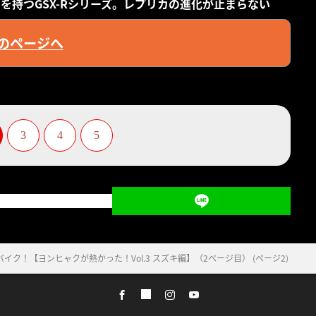
さを持つGSX-Rシリーズ。レプリカの進化が止まらない
のページへ
3
4
5
イク！【ヨンヒャクが熱かった！Vol.3 スズキ編】（2ページ目） (ページ2)