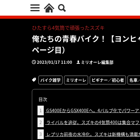
ひたすら4気筒で頑張ったスズキ
俺たちの青春バイク！【ヨンヒャク
ページ目）
2023/01/17 11:00
ミリオーレ編集部
バイク雑学
ミリオーレ
ビギナー／初心者
名車
目次
1
GS400EからGSX400Eへ。4バルブ化でパワー
2
ライバルを追従。スズキの4気筒400は集合マ
3
レプリカ前夜の水冷化。スズキは新機構も満載