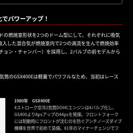
ルブ化でパワーアップ！
ーヘッドの燃焼室形状を2つのドーム型にして、それぞれに吸気
吸入した混合気が燃焼室内で2つの渦流を生んで燃焼効率
スチョン・チャンバー）を採用し、2バルブの前モデルから
、2気筒のGSX400Eは軽量でパワフルなため、当初はレース
1980年 GSX400E
4ストローク空冷2気筒DOHCエンジンは4バルブ化し、
GS400より8psアップの44psを発揮。フロントフォーク
には制動時にフロントが沈むのを防ぐアンチノーズダイブ
機構を世界で初めて装備。81年のマイナーチェンジでフ