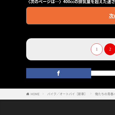
〈次のページは…〉400ccの排気量を超えた速
次
1
2
HOME
バイク／オートバイ［新車］
俺たちの青春バ