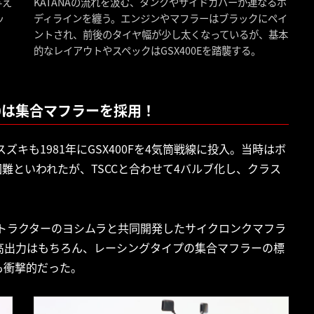
与え
KATANAの流れを汲む、タンクやサイドカバーが連なるボ
ッ
ディラインを纏う。エンジンやマフラーはブラックにペイ
ントされ、前後のタイヤ幅が少し太くなっているが、基本
的なレイアウトやスペックはGSX400Eを踏襲する。
0は集合マフラーを採用！
スズキも1981年にGSX400Fを4気筒戦線に投入。当時はボ
困難といわれたが、TSCCと合わせて4バルブ化し、クラス
ストラクターのヨシムラと共同開発したサイクロンクマフラ
高出力はもちろん、レーシングタイプの集合マフラーの標
も衝撃的だった。