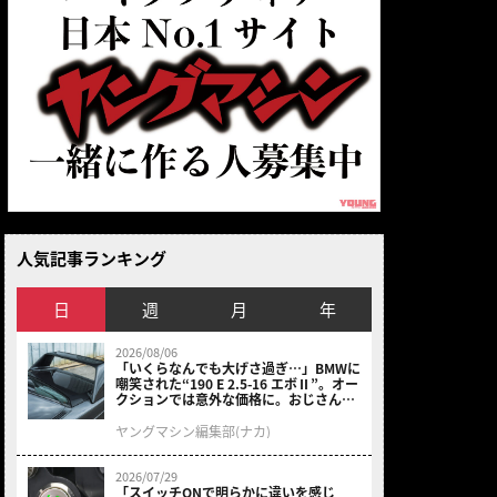
人気記事ランキング
日
週
月
年
2026/08/06
「いくらなんでも大げさ過ぎ…」BMWに
嘲笑された“190 E 2.5-16 エボⅡ”。オー
クションでは意外な価格に。おじさん達
が少年だった頃の憧れのクルマを深堀り
（2ページ目）
ヤングマシン編集部(ナカ)
2026/07/29
「スイッチONで明らかに違いを感じ