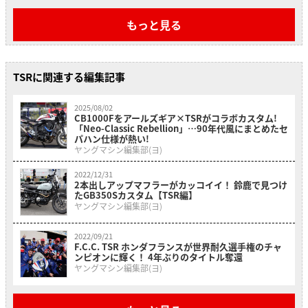
もっと見る
TSRに関連する編集記事
2025/08/02
CB1000Fをアールズギア×TSRがコラボカスタム!
「Neo-Classic Rebellion」…90年代風にまとめたセ
パハン仕様が熱い!
ヤングマシン編集部(ヨ)
2022/12/31
2本出しアップマフラーがカッコイイ！ 鈴鹿で見つけ
たGB350Sカスタム【TSR編】
ヤングマシン編集部(ヨ)
2022/09/21
F.C.C. TSR ホンダフランスが世界耐久選手権のチャ
ンピオンに輝く！ 4年ぶりのタイトル奪還
ヤングマシン編集部(ヨ)