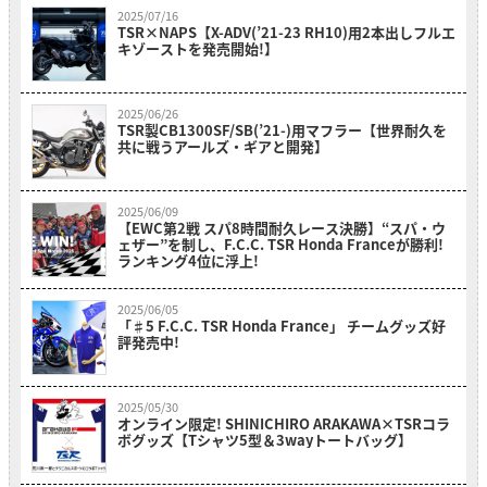
2025/07/16
TSR×NAPS【X-ADV(’21-23 RH10)用2本出しフルエ
キゾーストを発売開始!】
2025/06/26
TSR製CB1300SF/SB(’21-)用マフラー【世界耐久を
共に戦うアールズ・ギアと開発】
2025/06/09
【EWC第2戦 スパ8時間耐久レース決勝】“スパ・ウ
ェザー”を制し、F.C.C. TSR Honda Franceが勝利!
ランキング4位に浮上!
2025/06/05
「♯5 F.C.C. TSR Honda France」 チームグッズ好
評発売中!
2025/05/30
オンライン限定! SHINICHIRO ARAKAWA×TSRコラ
ボグッズ【Tシャツ5型＆3wayトートバッグ】