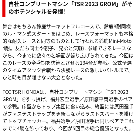
自社コンプリートマシン「TSR 2023 GROM」がそ
のポテンシャルを発揮!
舞台はもちろん鈴鹿サーキットフルコースで、鈴鹿8耐同様
のル・マン式スタートをはじめ、レースフォーマットも本格
的な耐久レースと同等のものとして行われる鈴鹿Mini-Moto
4耐。友だち同士や親子、兄弟と気軽に参加できるレースな
がら、今までに数々の名場面が繰り広げられてきた。今回は
このレースの全盛期を彷彿とさせる134台が参戦。公式予選
のタイムアタック合戦から決勝レースの激しいバトルまで、
ひと時も目が離せない大会となった。
FCC TSR HONDAは、自社コンプリートマシン「TSR 2023
GROM」を引っ提げ、福井宏至選手／原田悠平両選手のペア
で参戦。序盤からトップ集団に食い込み、終盤には原田選手
がファステストラップを更新しながらラストスパートを掛け
てトップチェッカー。福井選手／原田選手は同じペアでこれ
までに4勝を飾っており、今回が5回目の総合優勝となった。