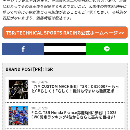
モーション要素を含みます。※掲載内容は公開日時点のものであり、将来
にわたってその真正性を保証するものでないこと、公開後の時間経過等に
伴って内容に不備が生じる可能性があることをご了承ください。※特別な
表記がないかぎり、価格情報は税込です。
TSR/TECHNICAL SPORTS RACING公式ホームページ >>
BRAND POST[PR]: TSR
2026/04/24
【YM CUSTOM MACHINE】TSR：CB1000F〜もっ
とCBらしく！Fらしく！機能も佇まいも徹底追求
2025/07/28
F.C.C. TSR Honda France鈴鹿8耐に参戦!｜2025
EWC暫定ランキング4位からさらに高みを目指す!