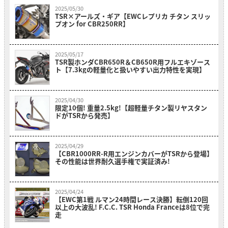
2025/05/30
TSR×アールズ・ギア【EWCレプリカ チタン スリッ
プオン for CBR250RR】
2025/05/17
TSR製ホンダCBR650R＆CB650R用フルエキゾース
ト【7.3kgの軽量化と扱いやすい出力特性を実現】
2025/04/30
限定10個! 重量2.5kg!【超軽量チタン製リヤスタン
ドがTSRから発売】
2025/04/29
【CBR1000RR-R用エンジンカバーがTSRから登場】
その性能は世界耐久選手権で実証済み!
2025/04/24
【EWC第1戦 ルマン24時間レース決勝】転倒120回
以上の大波乱! F.C.C. TSR Honda Franceは8位で完
走