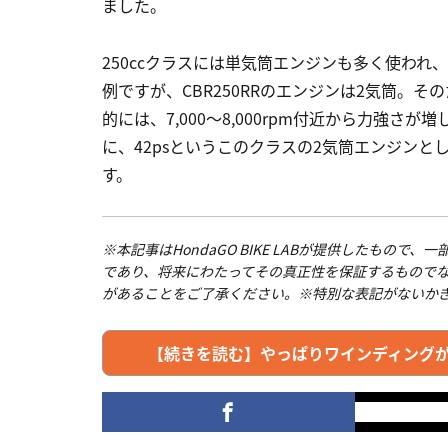
ました。
250ccクラスには単気筒エンジンも多く使われ
例ですが、CBR250RRのエンジンは2気筒。
的には、7,000～8,000rpm付近から力強
に、42psというこのクラスの2気筒エンジンとし
す。
※本記事はHondaGO BIKE LABが提供したも
であり、将来にわたってその真正性を保証するもので
があることをご了承ください。※特別な表記がないか
【続きを読む】やっぱりワインディングが一番似