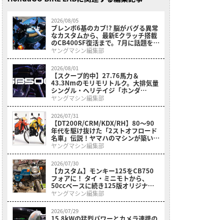
2026/08/05
ブレンボ6基のカブ!? 脳がバグる異常
なカスタムから、最新Eクラッチ搭載
のCB400SF復活まで。7月に話題を呼
んだホンダ関連ニュースまとめ
ヤングマシン編集部
2026/08/01
【スクープ的中】27.76馬力＆
43.3Nmのモリモリトルク。大排気量
シングル・ヘリテイジ「ホンダ
GB500(CB500)」がインドでついに
ヤングマシン編集部
アンベール
2026/07/31
【DT200R/CRM/KDX/RH】80〜90
年代を駆け抜けた「2ストオフロード
名車」伝説！ヤマハのマシンが築いた
黄金時代とライバルたちの追撃
ヤングマシン編集部
2026/07/30
【カスタム】モンキー125をCB750
フォアに！ タイ・ミニモトから、
50ccベースに続き125版オリジナル
カスタムキットも登場【メディア初公
ヤングマシン編集部
開】
2026/07/29
15.8kWの猛烈パワーとカメラ連携の