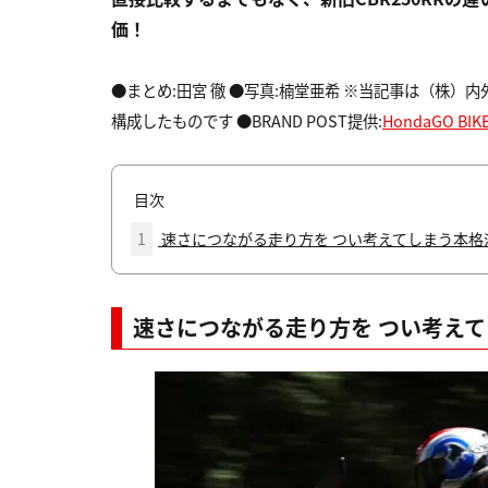
価！
●まとめ:田宮 徹 ●写真:楠堂亜希 ※当記事は（株）
構成したものです ●BRAND POST提供:
HondaGO BIKE
目次
1
速さにつながる走り方を つい考えてしまう本格
速さにつながる走り方を つい考え