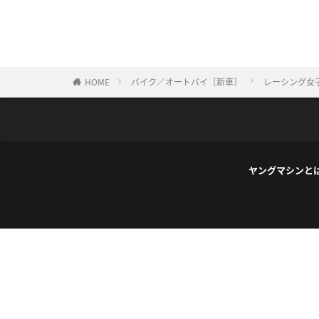
HOME
バイク／オートバイ［新車］
レーシング女
ヤングマシンと