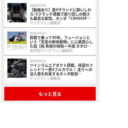
介
2026/07/14
【動画あり】直4サウンドに酔いしれ
ろ! Eクラッチ搭載で取り回しの軽さ
も最高な新型。ホンダ「CB400SF＆
CBR400RF」の足つきと排気音に迫
ヤングマシン編集部
る
2026/07/13
鈴鹿で乗って40年。フュージョンと
いう「至高の軟体動物」に心底感心し
た話【柏 秀樹の昭和〜平成 カタログ
蔵出しコラム Vol.33】
柏秀樹(ヤングマシン編集部)
2026/07/12
ツインラムエアダクト搭載、待望のフ
レンドリー直4フルカウル！ 走りへの
没入感を約束するホンダ新型
「CBR400Rフォア Eクラッチ」が
ヤングマシン編集部
9/18に発売
もっと見る