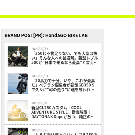
BRAND POST[PR]: HondaGO BIKE LAB
2026/02/17
「250じゃ物足りない、でも大型は怖
い」そんな人への最適解。新型レブル
500が“日本で乗るなら最高”と言える
理由【レーシング女子岡崎静夏試乗】
2026/03/01
「20馬力で十分、いや、これが最高
だ」ベテラン編集者が新型GB350 S
で久々に“峠の走り”に魂を奪われた
理由
2026/03/10
新型CL250カスタム「COOL
ADVENTURE STYLE」徹底解説｜
DAYTONA×Dopeが放つ、純正の枠
を超えたワイルドなスクランブラー
2026/03/20
「もう左手は疲れない」レブル250の