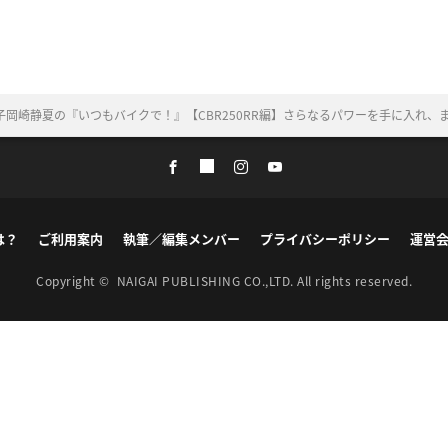
子岡崎静夏の『いつもバイクで！』【CBR250RR編】さらなるパワーを手に入れ、
は？
ご利用案内
執筆／編集メンバー
プライバシーポリシー
運営
Copyright ©
NAIGAI PUBLISHING CO.,LTD.
All rights reserved.