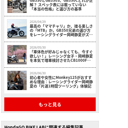
GB350とGB350S、GB350Cどれが正
解？ スペック表には載っていない
「本当の性格」と選び方の基準
2026/04/29
最高の「ママチャリ」か、操る楽しさ
の「MTB」か。GB350兄弟の選び方
をレーシングライダー岡崎静夏がズバ
リ回答
2026/05/30
「車体色が好みじゃなくても、今すぐ
欲しい！」レーシング女子・岡崎静夏
を本気で増車検討させたCB1000Fの
魔力
2026/06/30
初心者や女性にMonkey125がおすす
めな理由：レーシングライダー岡崎静
夏の「片道1時間ツーリング」体験記
もっと見る
HondaGO BIKE LABに関連する編集記事