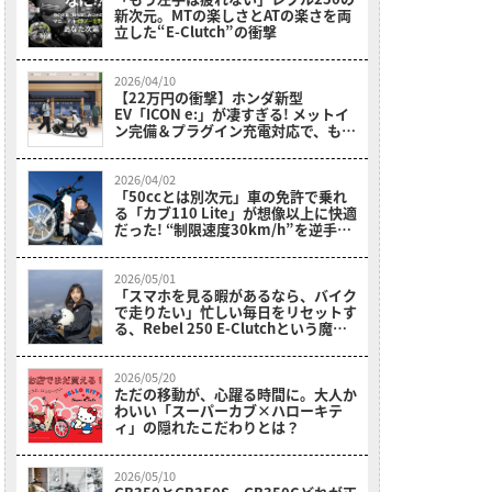
新次元。MTの楽しさとATの楽さを両
立した“E-Clutch”の衝撃
2026/04/10
【22万円の衝撃】ホンダ新型
EV「ICON e:」が凄すぎる! メットイ
ン完備＆プラグイン充電対応で、もう
ガソリン車に戻れない？
2026/04/02
「50ccとは別次元」車の免許で乗れ
る「カブ110 Lite」が想像以上に快適
だった! “制限速度30km/h”を逆手に
取った贅沢な走り【岡崎静夏試乗レビ
ュー】
2026/05/01
「スマホを見る暇があるなら、バイク
で走りたい」忙しい毎日をリセットす
る、Rebel 250 E-Clutchという魔法
【初心者ママライダーの実体験】
2026/05/20
ただの移動が、心躍る時間に。大人か
わいい「スーパーカブ×ハローキテ
ィ」の隠れたこだわりとは？
2026/05/10