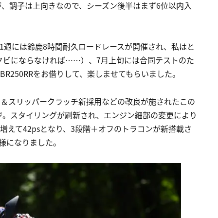
が、調子は上向きなので、シーズン後半はまず6位以内入
！
1週には鈴鹿8時間耐久ロードレースが開催され、私はと
クビにならなければ……）、7月上旬には合同テストのた
R250RRをお借りして、楽しませてもらいました。
スト＆スリッパークラッチ新採用などの改良が施されたこの
ンジ。スタイリングが刷新され、エンジン細部の変更により
増えて42psとなり、3段階＋オフのトラコンが新搭載さ
仕様になりました。