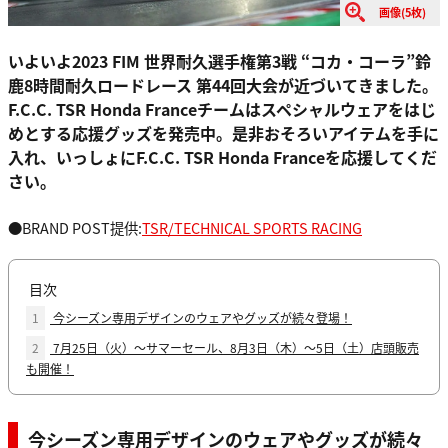
画像(5枚)
いよいよ2023 FIM 世界耐久選⼿権第3戦 “コカ・コーラ”鈴
⿅8時間耐久ロードレース 第44回⼤会が近づいてきました。
F.C.C. TSR Honda Franceチームはスペシャルウェアをはじ
めとする応援グッズを発売中。是非おそろいアイテムを手に
入れ、いっしょにF.C.C. TSR Honda Franceを応援してくだ
さい。
●BRAND POST提供:
TSR/TECHNICAL SPORTS RACING
目次
1
今シーズン専用デザインのウェアやグッズが続々登場！
2
7月25日（火）～サマーセール、8月3日（木）～5日（土）店頭販売
も開催！
今シーズン専用デザインのウェアやグッズが続々