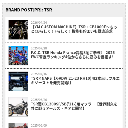
BRAND POST[PR]: TSR
2026/04/24
【YM CUSTOM MACHINE】TSR：CB1000F〜もっ
とCBらしく！Fらしく！機能も佇まいも徹底追求
2025/07/28
F.C.C. TSR Honda France鈴鹿8耐に参戦!｜2025
EWC暫定ランキング4位からさらに高みを目指す!
2025/07/16
TSR×NAPS【X-ADV(’21-23 RH10)用2本出しフルエ
キゾーストを発売開始!】
2025/06/26
TSR製CB1300SF/SB(’21-)用マフラー【世界耐久を
共に戦うアールズ・ギアと開発】
2025/06/09