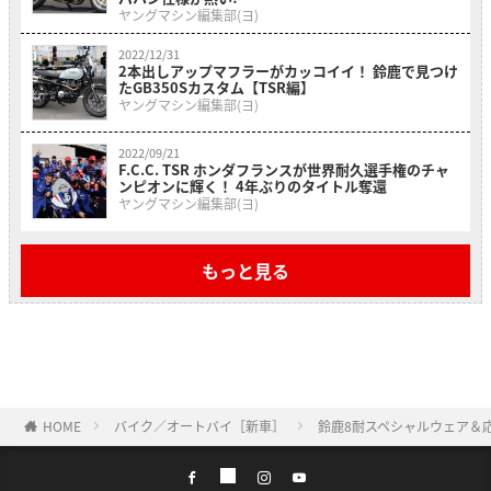
ヤングマシン編集部(ヨ)
2022/12/31
2本出しアップマフラーがカッコイイ！ 鈴鹿で見つけ
たGB350Sカスタム【TSR編】
ヤングマシン編集部(ヨ)
2022/09/21
F.C.C. TSR ホンダフランスが世界耐久選手権のチャ
ンピオンに輝く！ 4年ぶりのタイトル奪還
ヤングマシン編集部(ヨ)
もっと見る
HOME
バイク／オートバイ［新車］
鈴鹿8耐スペシャルウェア＆