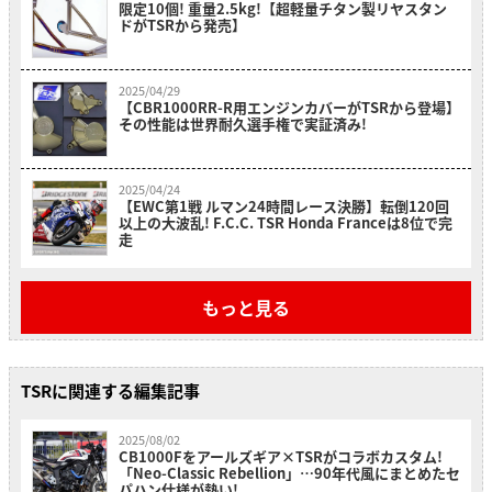
限定10個! 重量2.5kg!【超軽量チタン製リヤスタン
ドがTSRから発売】
2025/04/29
【CBR1000RR-R用エンジンカバーがTSRから登場】
その性能は世界耐久選手権で実証済み!
2025/04/24
【EWC第1戦 ルマン24時間レース決勝】転倒120回
以上の大波乱! F.C.C. TSR Honda Franceは8位で完
走
もっと見る
TSRに関連する編集記事
2025/08/02
CB1000Fをアールズギア×TSRがコラボカスタム!
「Neo-Classic Rebellion」…90年代風にまとめたセ
パハン仕様が熱い!