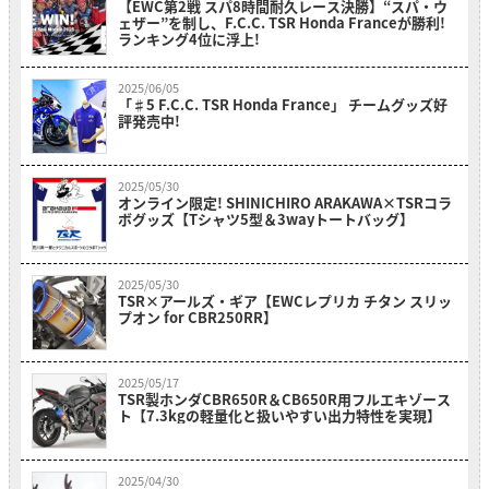
【EWC第2戦 スパ8時間耐久レース決勝】“スパ・ウ
ェザー”を制し、F.C.C. TSR Honda Franceが勝利!
ランキング4位に浮上!
2025/06/05
「♯5 F.C.C. TSR Honda France」 チームグッズ好
評発売中!
2025/05/30
オンライン限定! SHINICHIRO ARAKAWA×TSRコラ
ボグッズ【Tシャツ5型＆3wayトートバッグ】
2025/05/30
TSR×アールズ・ギア【EWCレプリカ チタン スリッ
プオン for CBR250RR】
2025/05/17
TSR製ホンダCBR650R＆CB650R用フルエキゾース
ト【7.3kgの軽量化と扱いやすい出力特性を実現】
2025/04/30