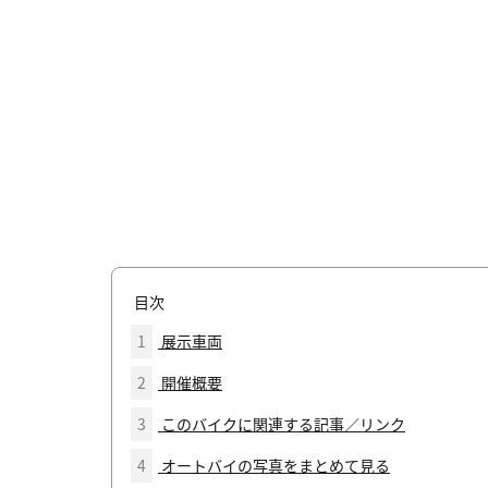
目次
1
展示車両
2
開催概要
3
このバイクに関連する記事／リンク
4
オートバイの写真をまとめて見る