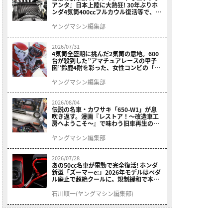
アンタ』日本上陸に大熱狂! 30年ぶりホ
ンダ4気筒400ccフルカウル復活等で、ロ
マン溢れる1ヶ月に【7月ホットなバイク
ニュース振り返り】
ヤングマシン編集部
2026/07/31
4気筒全盛期に挑んだ2気筒の意地。600
台が殺到した”アマチュアレースの甲子
園”鈴鹿4耐を彩った、女性コンビの「ス
ズキGSX400E」が特別展示開始
ヤングマシン編集部
2026/08/04
伝説の名車・カワサキ「650-W1」が息
吹き返す。漫画『レストア！～改造車工
房へようこそ～』で味わう旧車再生のロ
マン
ヤングマシン編集部
2026/07/28
あの50cc名車が電動で完全復活! ホンダ
新型「ズーマーe:」2026年モデルはペダ
ル廃止で超絶クールに。規制緩和で本来
の姿へ【海外】
石川順一(ヤングマシン編集部)