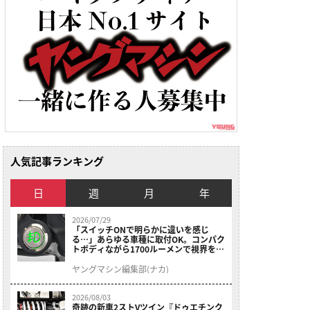
人気記事ランキング
日
週
月
年
2026/07/29
「スイッチONで明らかに違いを感じ
る…」あらゆる車種に取付OK。コンパク
トボディながら1700ルーメンで視界を確
保する［デイトナ・LEDフォグランプユ
ニット プレシャスレイ スモール］
ヤングマシン編集部(ナカ)
2026/08/03
奇跡の新車2ストVツイン『ドゥエチンク