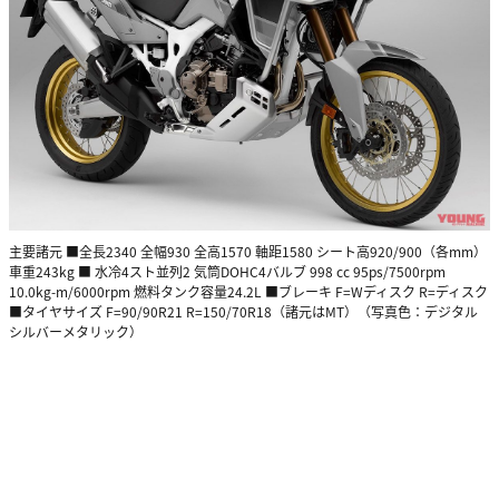
主要諸元 ■全長2340 全幅930 全高1570 軸距1580 シート高920/900（各mm）
車重243kg ■ 水冷4スト並列2 気筒DOHC4バルブ 998 cc 95ps/7500rpm
10.0kg-m/6000rpm 燃料タンク容量24.2L ■ブレーキ F=Wディスク R=ディスク
■タイヤサイズ F=90/90R21 R=150/70R18（諸元はMT）（写真色：デジタル
シルバーメタリック）