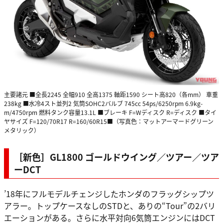
主要諸元 ■全長2245 全幅910 全高1375 軸距1590 シート高820（各mm） 車重
238kg ■水冷4スト並列2 気筒SOHC2バルブ 745cc 54ps/6250rpm 6.9kg-
m/4750rpm 燃料タンク容量13.1L ■ブレーキ F=Wディスク R=ディスク ■タイ
ヤサイズ F=120/70R17 R=160/60R15■（写真色：マットアーマードグリーン
メタリック）
［新色］GL1800 ゴールドウイング／ツアー／ツア
ーDCT
’18年にフルモデルチェンジしたホンダのフラッグシップツ
アラー。トップケースなしのSTDと、ありの“Tour”の2バリ
エーションがある。さらに水平対向6気筒エンジンにはDCT