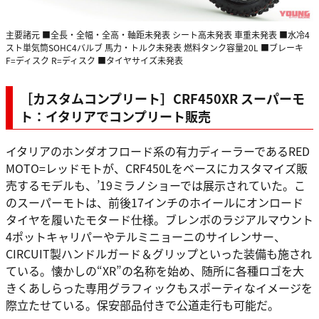
主要諸元 ■全長・全幅・全高・軸距未発表 シート高未発表 車重未発表 ■水冷4
スト単気筒SOHC4バルブ 馬力・トルク未発表 燃料タンク容量20L ■ブレーキ
F=ディスク R=ディスク ■タイヤサイズ未発表
［カスタムコンプリート］CRF450XR スーパーモ
ト：イタリアでコンプリート販売
イタリアのホンダオフロード系の有力ディーラーであるRED
MOTO=レッドモトが、CRF450Lをベースにカスタマイズ販
売するモデルも、’19ミラノショーでは展示されていた。こ
のスーパーモトは、前後17インチのホイールにオンロード
タイヤを履いたモタード仕様。ブレンボのラジアルマウント
4ポットキャリパーやテルミニョーニのサイレンサー、
CIRCUIT製ハンドルガード＆グリップといった装備も施され
ている。懐かしの“XR”の名称を始め、随所に各種ロゴを大
きくあしらった専用グラフィックもスポーティなイメージを
際立たせている。保安部品付きで公道走行も可能だ。