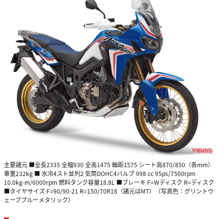
主要諸元 ■全長2335 全幅930 全高1475 軸距1575 シート高870/850（各mm）
車重232kg ■ 水冷4スト並列2 気筒DOHC4バルブ 998 cc 95ps/7500rpm
10.0kg-m/6000rpm 燃料タンク容量18.8L ■ブレーキ F=Wディスク R=ディスク
■タイヤサイズ F=90/90-21 R=150/70R18（諸元はMT）（写真色：グリントウ
ェーブブルーメタリック）