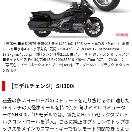
主要諸元 ■全長2575 全幅905 全高1430 軸距1695 シート高745（各mm） 車重
383kg ■水冷4スト水平対向6気筒SOHC4バルブ 1833cc 126ps/5500rpm
17.3kg-m/4500rpm 燃料タンク容量21.1L ■ブレーキ F=Wディスク R=ディスク
■タイヤサイズ F=130/70R18 R=200/55R16（諸元はTour DCT）（写真上：
（写真色：パールホークスアイブルー[Tour]、下：ダークネスブラック メタリッ
ク[STD]）
［モデルチェンジ］SH300i
石畳の多いヨーロッパのストリートを走り抜けるのに適した
16インチの大径ホイールを持つ海外向けミドルコミュータ
ーのSH300i。’19モデルでは、新たにHondaセレクタブルト
ルクコントロールを導入。さらに純正オプションのトップボ
ックスをメインのスマートキーでもリモート開閉できるよう