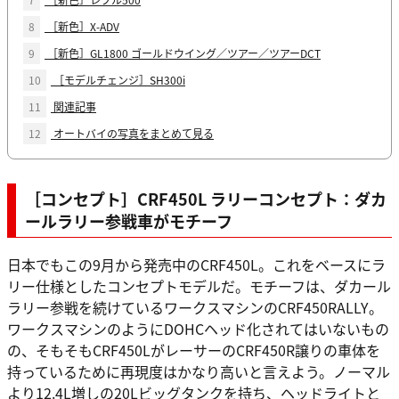
8
［新色］X-ADV
9
［新色］GL1800 ゴールドウイング／ツアー／ツアーDCT
10
［モデルチェンジ］SH300i
11
関連記事
12
オートバイの写真をまとめて見る
［コンセプト］CRF450L ラリーコンセプト：ダカ
ールラリー参戦車がモチーフ
日本でもこの9月から発売中のCRF450L。これをベースにラ
リー仕様としたコンセプトモデルだ。モチーフは、ダカール
ラリー参戦を続けているワークスマシンのCRF450RALLY。
ワークスマシンのようにDOHCヘッド化されてはいないもの
の、そもそもCRF450LがレーサーのCRF450R譲りの車体を
持っているために再現度はかなり高いと言えよう。ノーマル
より12.4L増しの20Lビッグタンクを持ち、ヘッドライトと