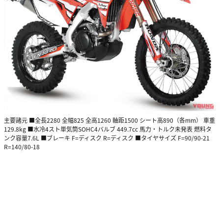
主要諸元 ■全長2280 全幅825 全高1260 軸距1500 シート高890（各mm） 車重
129.8kg ■水冷4スト単気筒SOHC4バルブ 449.7cc 馬力・トルク未発表 燃料タ
ンク容量7.6L ■ブレーキ F=ディスク R=ディスク ■タイヤサイズ F=90/90-21
R=140/80-18