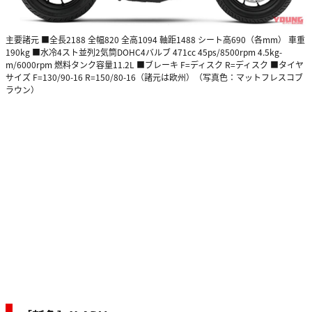
主要諸元 ■全長2188 全幅820 全高1094 軸距1488 シート高690（各mm） 車重
190kg ■水冷4スト並列2気筒DOHC4バルブ 471cc 45ps/8500rpm 4.5kg-
m/6000rpm 燃料タンク容量11.2L ■ブレーキ F=ディスク R=ディスク ■タイヤ
サイズ F=130/90-16 R=150/80-16（諸元は欧州）（写真色：マットフレスコブ
ラウン）