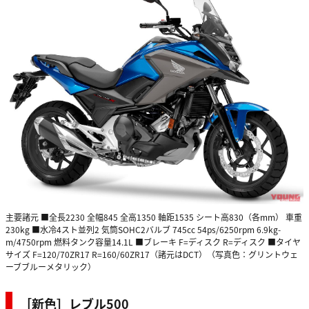
主要諸元 ■全長2230 全幅845 全高1350 軸距1535 シート高830（各mm） 車重
230kg ■水冷4スト並列2 気筒SOHC2バルブ 745cc 54ps/6250rpm 6.9kg-
m/4750rpm 燃料タンク容量14.1L ■ブレーキ F=ディスク R=ディスク ■タイヤ
サイズ F=120/70ZR17 R=160/60ZR17（諸元はDCT）（写真色：グリントウェ
ーブブルーメタリック）
［新色］レブル500