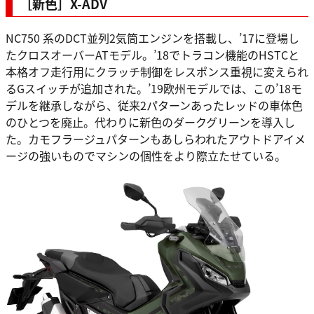
［新色］X-ADV
NC750 系のDCT並列2気筒エンジンを搭載し、’17に登場し
たクロスオーバーATモデル。’18でトラコン機能のHSTCと
本格オフ走行用にクラッチ制御をレスポンス重視に変えられ
るGスイッチが追加された。’19欧州モデルでは、この’18モ
デルを継承しながら、従来2パターンあったレッドの車体色
のひとつを廃止。代わりに新色のダークグリーンを導入し
た。カモフラージュパターンもあしらわれたアウトドアイメ
ージの強いものでマシンの個性をより際立たせている。