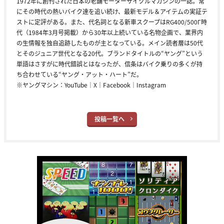
1972年に創刊された日本の老舗モーターサイクルマガジンの一誌。常
にその時代の熱いバイク達を追い続け、最新モデル＆アイテムの実証テ
ストに定評がある。また、代名詞となる新車スクープはRG400/500Γ時
代（1984年3月号掲載）から30年以上続いている名物企画で、業界内
の生情報を独自追跡したものが主となっている。メイン読者層は50代
とそのジュニア世代となる20代。ブランドタイトルの“ヤング”という
単語はさすがに時代錯誤とはなったが、信条はバイク乗りの多くが持
ち合わせている“ヤング・アット・ハート”だ。
※ヤングマシン：
YouTube
｜
X
｜
Facebook
｜
Instagram
投稿一覧へ