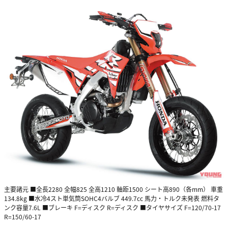
主要諸元 ■全長2280 全幅825 全高1210 軸距1500 シート高890（各mm） 車重
134.8kg ■水冷4スト単気筒SOHC4バルブ 449.7cc 馬力・トルク未発表 燃料タ
ンク容量7.6L ■ブレーキ F=ディスク R=ディスク ■タイヤサイズ F=120/70-17
R=150/60-17