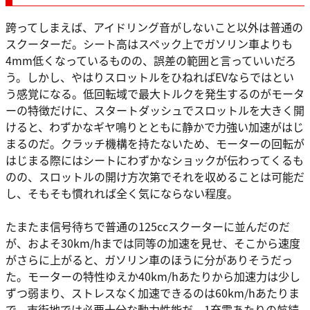
跨ってしまえば、アイドリング音がしないこと以外は普通の
スクーターだ。シート高はスペック上でガソリン車よりも
4mm低くなっているものの、誤差の範囲と言っていいだろ
う。しかし、やはりスロットルをひねればEVならではとい
う感覚になる。低回転域で最大トルクを発生するのがモータ
ーの特徴だけに、スタートダッシュでスロットルを大きく開
けると、わずかなギヤ鳴りとともに静かで力強い加速がはじ
まるのだ。クラッチ機構を持たないため、モーターの回転が
はじまる際にはシートにわずかなショックが伝わってくるも
のの、スロットルの開け方次第でそれを収めることは可能だ
し、そもそも慣れれば全く気にならない程度。
たまたま信号待ちで普通の125ccスクーターに並んだのだ
が、およそ30km/hまでは同等の加速を見せ、そこから速度
がさらに上がると、ガソリン車のほうに分がありそうだっ
た。モーターの特性ゆえか40km/hあたりから加速力は少し
ずつ弱まり、ストレスなく加速できるのは60km/hあたりま
で。市街地では必要十分な動力性能だ。1充電あたりの航続