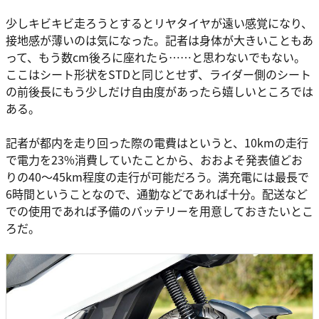
少しキビキビ走ろうとするとリヤタイヤが遠い感覚になり、
接地感が薄いのは気になった。記者は身体が大きいこともあ
って、もう数cm後ろに座れたら……と思わないでもない。
ここはシート形状をSTDと同じとせず、ライダー側のシート
の前後長にもう少しだけ自由度があったら嬉しいところでは
ある。
記者が都内を走り回った際の電費はというと、10kmの走行
で電力を23%消費していたことから、おおよそ発表値どお
りの40～45km程度の走行が可能だろう。満充電には最長で
6時間ということなので、通勤などであれば十分。配送など
での使用であれば予備のバッテリーを用意しておきたいとこ
ろだ。