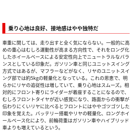
乗り心地は良好、接地感はやや独特だ
車重に関しては、走り出すと全く気にならない。一般的に高
めの重心はむしろ運動性が高まる方向性で、それをロング化
したホイールベースによる安定性向上でニュートラルなバラ
ンスとしている印象だ。ガソリン車と同じユニットスイング
方式ではあるが、マフラーなどがなく、リヤのユニットスイ
ング部では約5kgの軽量化となっている。これの恩恵で、明
らかにリヤの追従性は増していて、乗り心地はスムーズ。相
対的にフロント寄りにライダーが着座することになるので、
むしろフロントタイヤが近い感覚になり、路面からの衝撃が
伝わりにくいリヤに比べるとフロントにはややゴツゴツした
印象を覚えた。バッテリー搭載やリヤの軽量化、ロングホイ
ールベース化により、前輪荷重はガソリン車やハイブリッド
車よりも増えているという。