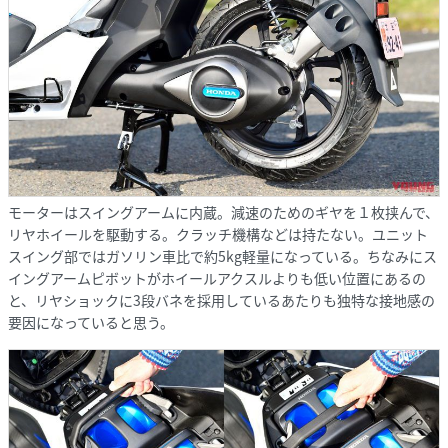
モーターはスイングアームに内蔵。減速のためのギヤを１枚挟んで、
リヤホイールを駆動する。クラッチ機構などは持たない。ユニット
スイング部ではガソリン車比で約5kg軽量になっている。ちなみにス
イングアームピボットがホイールアクスルよりも低い位置にあるの
と、リヤショックに3段バネを採用しているあたりも独特な接地感の
要因になっていると思う。