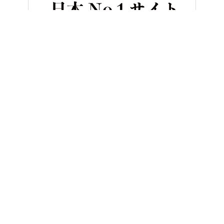
HOME
バイク／オートバイ［新車］
ホンダのPCXエレクトリッ
ヤングマシンとは？
ご利用案内
執筆／編集メンバー
プライバシーポリシー
運営会社
お問い合せ
Copyright ©
NAIGAI PUBLISHING CO.,LTD.
All rights reserved.