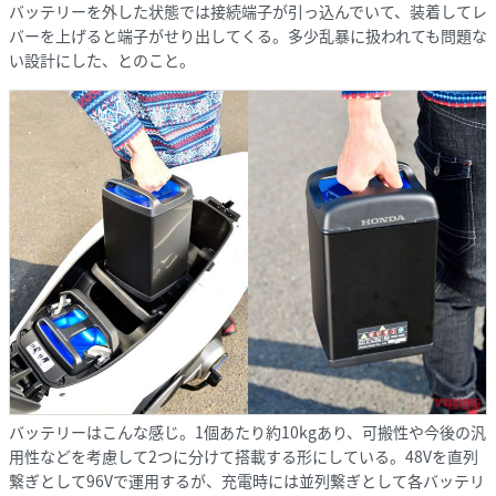
バッテリーを外した状態では接続端子が引っ込んでいて、装着してレ
バーを上げると端子がせり出してくる。多少乱暴に扱われても問題な
い設計にした、とのこと。
バッテリーはこんな感じ。1個あたり約10kgあり、可搬性や今後の汎
用性などを考慮して2つに分けて搭載する形にしている。48Vを直列
繋ぎとして96Vで運用するが、充電時には並列繋ぎとして各バッテリ