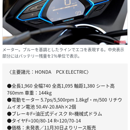
メーター。ブルーを基調としたラインでエコを表現する。中央表示
部分にはバッテリー残量を1％単位で表示。
〈主要諸元：HONDA PCX ELECTRIC〉
●全長1,960 全幅740 全高1,095 軸距1,380 シート高
760mm 車重：144kg
●電動モーター 5.7ps/5,500rpm 1.8kgf・m/500 リチウ
ムイオン電池 50.4V-20.8Ah×2個
●ブレーキF=油圧式ディスク R=機械式ドラム
●タイヤF=100/80-14 R=120/70-14
●価格：未発表／11月30日よりリース販売