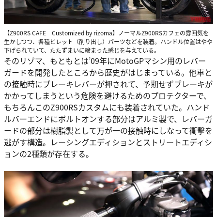
【Z900RS CAFE Customized by rizoma】ノーマルZ900RSカフェの雰囲気を
生かしつつ、各種ビレット（削り出し）パーツなどを装着。ハンドル位置はやや
下げられていて、たたずまいに締まった感じを与えている。
そのリゾマ、もともとは’09年にMotoGPマシン用のレバー
ガードを開発したところから歴史がはじまっている。他車と
の接触時にブレーキレバーが押されて、予期せずブレーキが
かかってしまうという危険を避けるためのプロテクターで、
もちろんこのZ900RSカスタムにも装着されていた。ハンド
ルバーエンドにボルトオンする部分はアルミ製で、レバーガ
ードの部分は樹脂製として万が一の接触時にしなって衝撃を
逃がす構造。レーシングエディションとストリートエディシ
ョンの2種類が存在する。