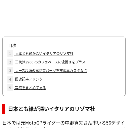
目次
1
日本とも縁が深いイタリアのリゾマ社
2
正統派Z900RSカフェベースに流麗さをプラス
3
レース起源の高品質パーツを市販車カスタムに
4
関連記事／リンク
5
写真をまとめて見る
日本とも縁が深いイタリアのリゾマ社
日本では元MotoGPライダーの中野真矢さん率いる56デザイ